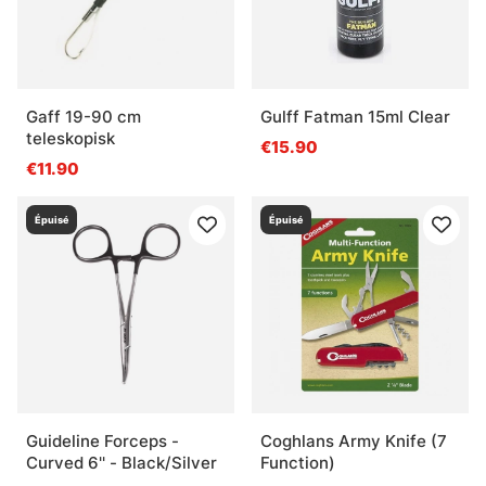
Gaff 19-90 cm
Gulff Fatman 15ml Clear
teleskopisk
€15.90
€11.90
Épuisé
Épuisé
Guideline Forceps -
Coghlans Army Knife (7
Curved 6'' - Black/Silver
Function)