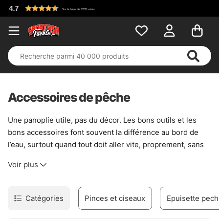
Accessoires de pêche
Une panoplie utile, pas du décor. Les bons outils et les
bons accessoires font souvent la différence au bord de
l’eau, surtout quand tout doit aller vite, proprement, sans
gestes inutiles. Pour décrocher un poisson, manipuler un
Voir plus
leurre, régler un moulinet ou éviter une petite galère qui
tourne mal, ce rayon rassemble l’essentiel avec une
logique simple : être prêt, sans s’encombrer.
Catégories
Pinces et ciseaux
Epuisette pec
Ici, on trouve de quoi gérer le poisson avec soin,
entretenir le matériel, et garder un minimum de contrôle