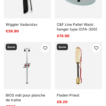
Wiggler Vadarstav
C&F Line Pallet Waist
hanger type (CFA-300)
€39.90
€74.90
Épuisé
Épuisé
BIOS mât pour planche
Fladen Priest
de traîne
€9.20