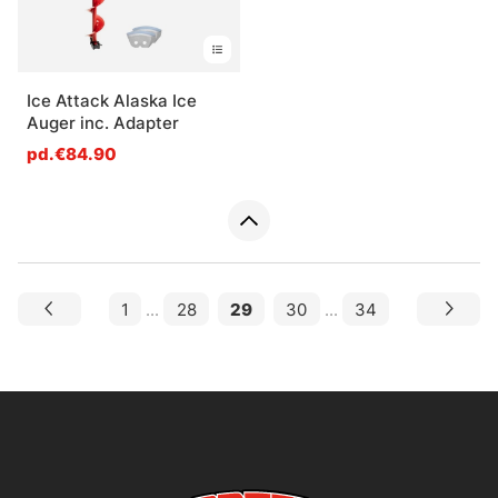
Ice Attack Alaska Ice
Auger inc. Adapter
pd.€84.90
1
...
28
29
30
...
34