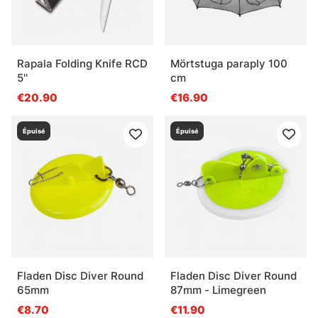
Rapala Folding Knife RCD
Mörtstuga paraply 100
5''
cm
€20.90
€16.90
Épuisé
Épuisé
Fladen Disc Diver Round
Fladen Disc Diver Round
65mm
87mm - Limegreen
€8.70
€11.90