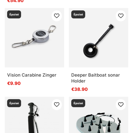
€54.90
Épuisé
Épuisé
Vision Carabine Zinger
Deeper Baitboat sonar
Holder
€9.90
€38.90
Épuisé
Épuisé