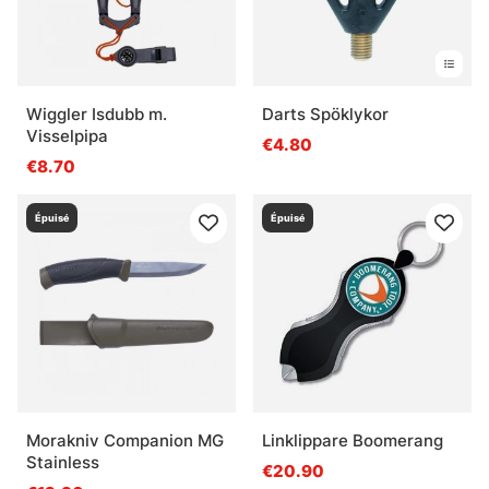
Wiggler Isdubb m.
Darts Spöklykor
Visselpipa
€4.80
€8.70
Épuisé
Épuisé
Morakniv Companion MG
Linklippare Boomerang
Stainless
€20.90