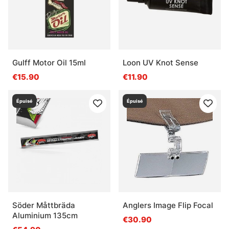
Qu’est-ce qu’un bon choix pour débuter ?
Gulff Motor Oil 15ml
Loon UV Knot Sense
€15.90
€11.90
Épuisé
Épuisé
Söder Måttbräda
Anglers Image Flip Focal
Aluminium 135cm
€30.90