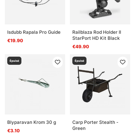
Isdubb Rapala Pro Guide
Railblaza Rod Holder II
StarPort HD Kit Black
€19.90
€49.90
Épuisé
Épuisé
Blyparavan Krom 30 g
Carp Porter Stealth -
Green
€3.10