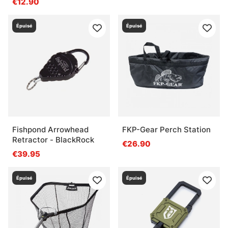
€12.90
Épuisé
Épuisé
Fishpond Arrowhead
FKP-Gear Perch Station
Retractor - BlackRock
€26.90
€39.95
Épuisé
Épuisé