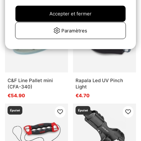
€33.90
Accepter et fermer
Épuisé
Épuisé
Paramètres
C&F Line Pallet mini
Rapala Led UV Pinch
(CFA-340)
Light
€54.90
€4.70
Épuisé
Épuisé