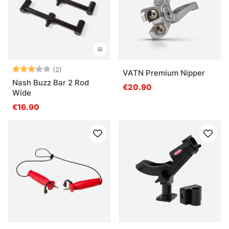
Qu’est-ce qu’un bon choix pour débuter ?
Note:
3.0 sur 5 étoiles
(2)
VATN Premium Nipper
Nash Buzz Bar 2 Rod
€20.90
Wide
€16.90