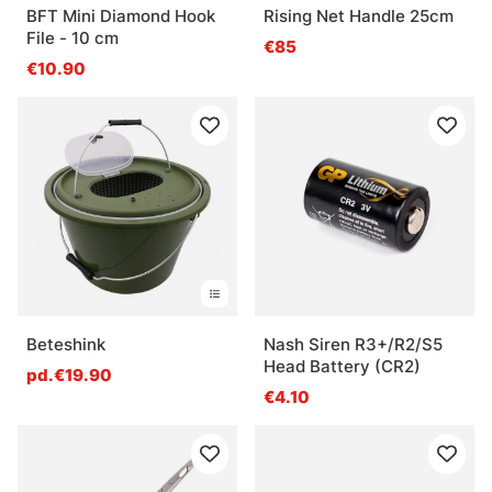
BFT Mini Diamond Hook
Rising Net Handle 25cm
File - 10 cm
€85
€10.90
Beteshink
Nash Siren R3+/R2/S5
Head Battery (CR2)
pd.€19.90
€4.10