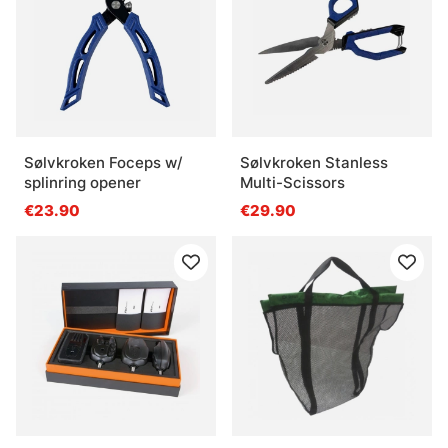
Sølvkroken Foceps w/
Sølvkroken Stanless
splinring opener
Multi-Scissors
€23.90
€29.90