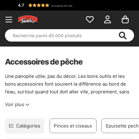
Accessoires de pêche
Une panoplie utile, pas du décor. Les bons outils et les
bons accessoires font souvent la différence au bord de
l’eau, surtout quand tout doit aller vite, proprement, sans
gestes inutiles. Pour décrocher un poisson, manipuler un
Voir plus
leurre, régler un moulinet ou éviter une petite galère qui
tourne mal, ce rayon rassemble l’essentiel avec une
logique simple : être prêt, sans s’encombrer.
Catégories
Pinces et ciseaux
Epuisette pec
Ici, on trouve de quoi gérer le poisson avec soin,
entretenir le matériel, et garder un minimum de contrôle