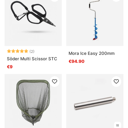
Note:
5.0 sur 5 étoiles
(2)
Mora Ice Easy 200mm
Söder Multi Scissor STC
€94.90
€9