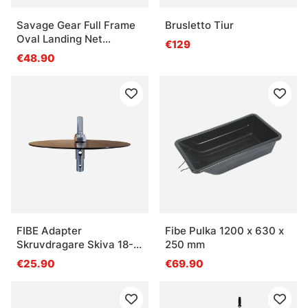
Savage Gear Full Frame
Brusletto Tiur
Oval Landing Net
€129
(46x56cm) 95-150cm
€48.90
FIBE Adapter
Fibe Pulka 1200 x 630 x
Skruvdragare Skiva 18-
250 mm
22 mm
€25.90
€69.90