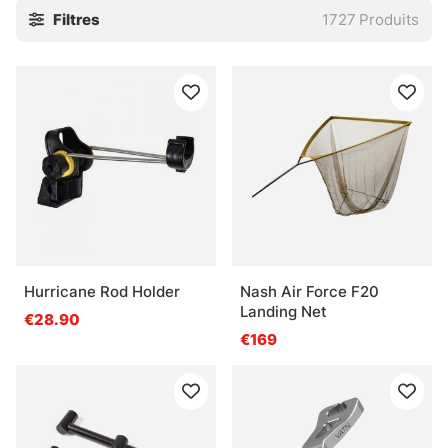
Filtres
1727
Produits
quand la session prend une tournure un peu plus vive.
Pour aller plus loin, les familles les plus utiles sont les
montages et accessoires de traîne
, les
montures de traîne
et les
attractants
. Pas de
chichi. Juste du concret, et ça compte.
Questions fréquentes
Hurricane Rod Holder
Nash Air Force F20
Landing Net
€28.90
Qu’est-ce que les outils et accessoires de pêche
€169
?
Qu’est-ce qu’un accessoire vraiment utile sur
l’eau ?