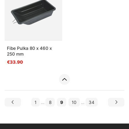
Fibe Pulka 80 x 460 x
250 mm
€33.90
1
...
8
9
10
...
34