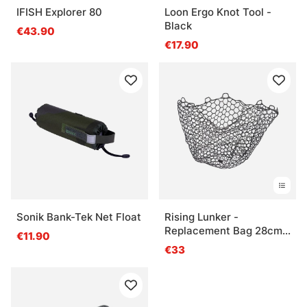
IFISH Explorer 80
Loon Ergo Knot Tool -
Black
€43.90
€17.90
Sonik Bank-Tek Net Float
Rising Lunker -
Replacement Bag 28cm
€11.90
deep
€33