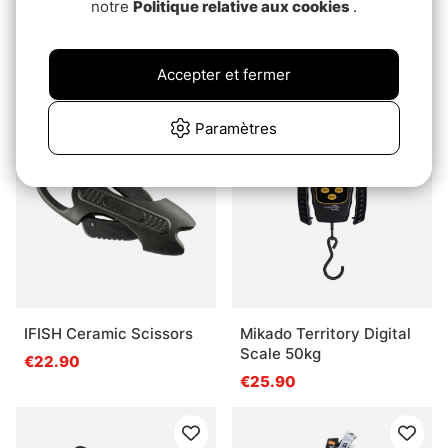
notre
Politique relative aux cookies
.
Note:
3.0 sur 5 étoiles
(2)
Savage Gear Foldable
Rapala Measuring Tape
Net With Lock L
RCDRR150
62x54x51cm 72cm 1pc
€40.90
Accepter et fermer
€24.90
Paramètres
IFISH Ceramic Scissors
Mikado Territory Digital
Scale 50kg
€22.90
€25.90