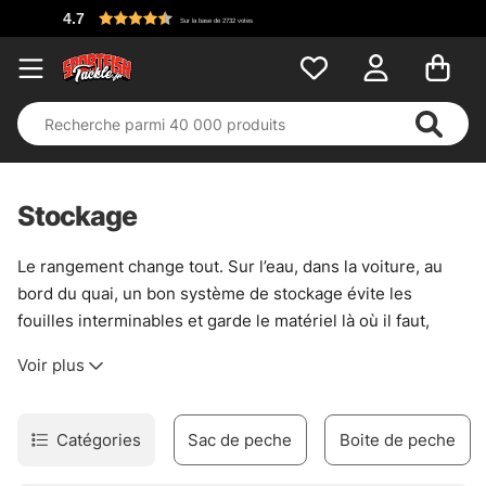
Stockage
Le rangement change tout. Sur l’eau, dans la voiture, au
bord du quai, un bon système de stockage évite les
fouilles interminables et garde le matériel là où il faut,
quand il faut. Les boîtes à leurres, sacs, pochettes et étuis
Voir plus
ne servent pas seulement à “faire propre” : ils protègent
aussi les montages, trient les petits accessoires, et
rendent la journée plus fluide. Plus simple, tout de suite.
Catégories
Sac de peche
Boite de peche
Pour les gros leurres, les boîtes profondes au format
3730 conviennent bien. Elles laissent de la place aux gros