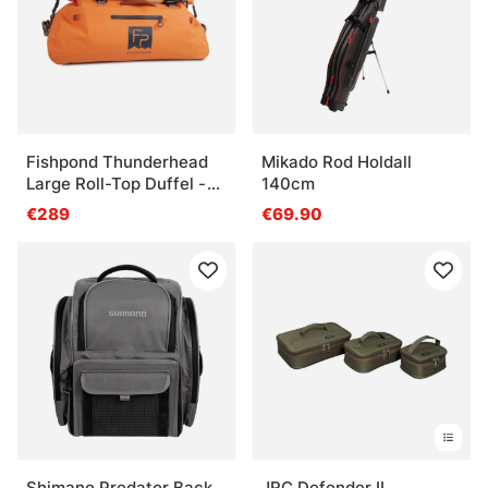
Fishpond Thunderhead
Mikado Rod Holdall
Large Roll-Top Duffel -
140cm
Eco Cutthroat Orange
€289
€69.90
Shimano Predator Back
JRC Defender II