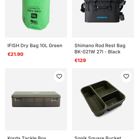
IFISH Dry Bag 10L Green
Shimano Rod Rest Bag
BK-021W 27l - Black
€21.90
€129
Korda Tackle Box
Sonik Square Bucket