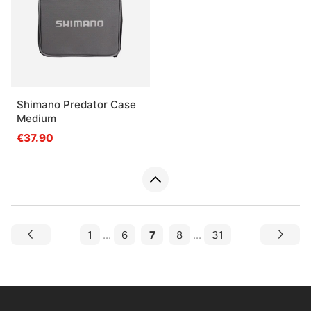
Shimano Predator Case
Medium
€37.90
1
...
6
7
8
...
31