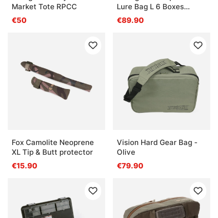
?
Market Tote RPCC
Lure Bag L 6 Boxes
35x50x25cm 31L
€50
€89.90
Fox Camolite Neoprene
Vision Hard Gear Bag -
XL Tip & Butt protector
Olive
€15.90
€79.90