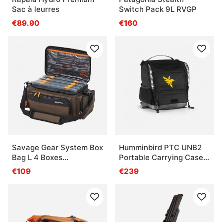
Sac à leurres
Switch Pack 9L RVGP
€89.90
€160
Savage Gear System Box
Humminbird PTC UNB2
Bag L 4 Boxes
Portable Carrying Case
24x47x30cm 18L
Kit
€109
€239