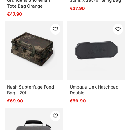
Grundéns Shoreman
Sonik Xtractor Sling Bag
Tote Bag Orange
€37.90
€47.90
Nash Subterfuge Food
Umpqua Link Hatchpad
Bag - 20L
Double
€69.90
€59.90