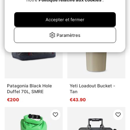
Charcoal
Mini MLC SMFO
€139
€200
Accepter et fermer
Paramètres
Patagonia Black Hole
Yeti Loadout Bucket -
Duffel 70L, SMRE
Tan
€200
€43.90