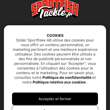
COOKIES
Söder Sportfiske AB utilise des cookies pour
vous offrir un contenu personnalisé, un
marketing pertinent et une meilleure expérience
utilisateur. Des cookies peuvent être utilisés à
Déclaration
FAQ
des fins de publicité personnalisée et non
d'accessibilité
personnalisée. En cliquant sur "Accepter", vous
consentez à l'utilisation des cookies pour le
contenu et le marketing. Pour en savoir plus,
Politique de
SUPPORT PRODUIT &
consultez notre
Politique de confidentialité
et
confidentialité
CONTACT
notre
Politique relative aux cookies
.
Termes et conditions
À propos de nous
Accepter et fermer
Service client