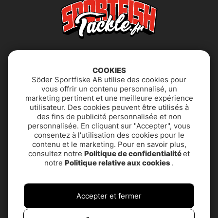
COOKIES
Söder Sportfiske AB utilise des cookies pour
vous offrir un contenu personnalisé, un
marketing pertinent et une meilleure expérience
utilisateur. Des cookies peuvent être utilisés à
Déclaration
FAQ
des fins de publicité personnalisée et non
d'accessibilité
personnalisée. En cliquant sur "Accepter", vous
consentez à l'utilisation des cookies pour le
contenu et le marketing. Pour en savoir plus,
Politique de
SUPPORT PRODUIT &
consultez notre
Politique de confidentialité
et
confidentialité
CONTACT
notre
Politique relative aux cookies
.
Termes et conditions
À propos de nous
Accepter et fermer
Service client