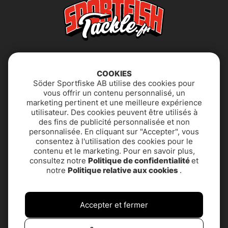
COOKIES
Söder Sportfiske AB utilise des cookies pour
vous offrir un contenu personnalisé, un
marketing pertinent et une meilleure expérience
utilisateur. Des cookies peuvent être utilisés à
Déclaration
FAQ
des fins de publicité personnalisée et non
d'accessibilité
personnalisée. En cliquant sur "Accepter", vous
consentez à l'utilisation des cookies pour le
contenu et le marketing. Pour en savoir plus,
Politique de
SUPPORT PRODUIT &
consultez notre
Politique de confidentialité
et
confidentialité
CONTACT
notre
Politique relative aux cookies
.
Termes et conditions
À propos de nous
Accepter et fermer
Service client