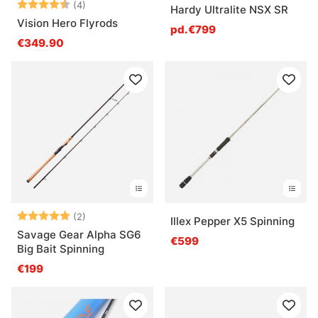
Note:
4.8 sur 5 étoiles
(4)
Hardy Ultralite NSX SR
Vision Hero Flyrods
pd.€799
€349.90
Note:
5.0 sur 5 étoiles
(2)
Illex Pepper X5 Spinning
Savage Gear Alpha SG6
€599
Big Bait Spinning
€199