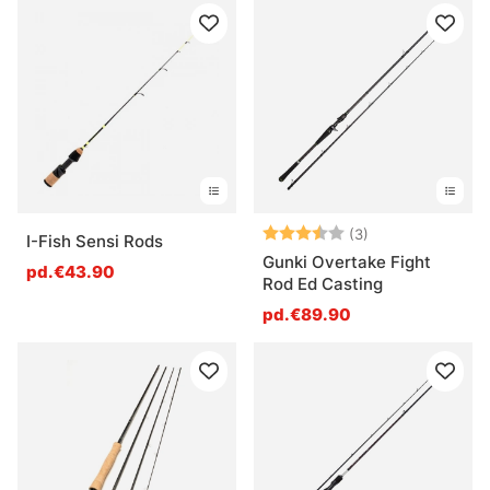
Note:
3.7 sur 5 étoile
(3)
I-Fish Sensi Rods
Gunki Overtake Fight
pd.€43.90
Rod Ed Casting
pd.€89.90