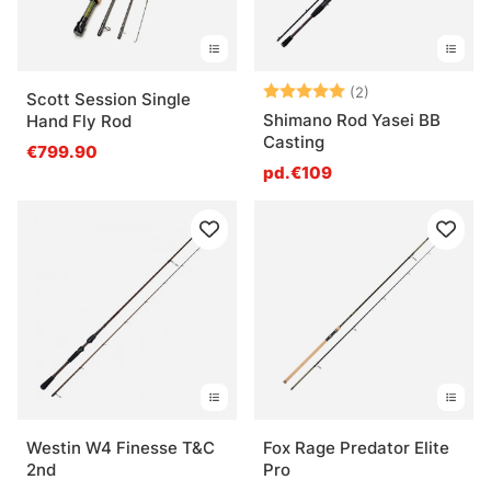
Note:
5.0 sur 5 étoile
(2)
Scott Session Single
Shimano Rod Yasei BB
Hand Fly Rod
Casting
€799.90
pd.€109
Westin W4 Finesse T&C
Fox Rage Predator Elite
2nd
Pro