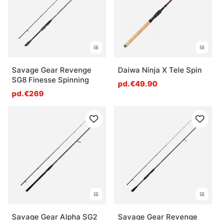
» Canne lancer
Savage Gear Revenge
Daiwa Ninja X Tele Spin
Questions fréquentes
SG8 Finesse Spinning
pd.€49.90
pd.€269
Qu’est-ce qu’une canne à pêche ?
Comment choisir une canne à pêche ?
Qu’est-ce que l’action d’une canne ?
Qu’est-ce que la puissance d’une canne à pêche
?
Savage Gear Alpha SG2
Savage Gear Revenge