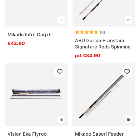
Note:
5.0 sur 5 étoile
(6)
Mikado Intro Carp II
ABU Garcia Fränstam
€42.90
Signature Rods Spinning
pd.€84.90
Vision Eka Flyrod
Mikado Sasori Feeder