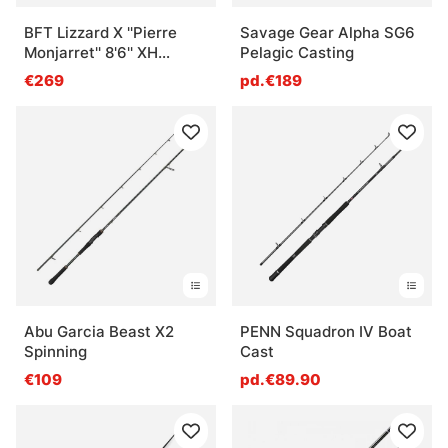
BFT Lizzard X ''Pierre
Savage Gear Alpha SG6
Monjarret'' 8'6'' XH
Pelagic Casting
-200g, 2 pcs
€269
pd.€189
Abu Garcia Beast X2
PENN Squadron IV Boat
Spinning
Cast
€109
pd.€89.90