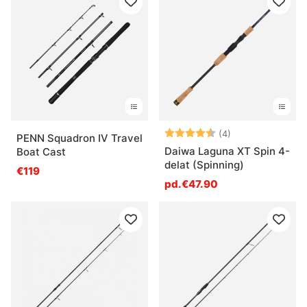
Note:
4.8 sur 5 étoile
(4)
PENN Squadron IV Travel
Daiwa Laguna XT Spin 4-
Boat Cast
delat (Spinning)
€119
pd.€47.90