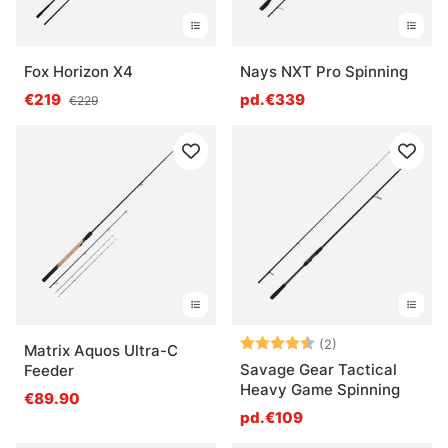
Fox Horizon X4
Nays NXT Pro Spinning
€219
pd.€339
€229
Note:
4.5 sur 5 étoile
(2)
Matrix Aquos Ultra-C
Savage Gear Tactical
Feeder
Heavy Game Spinning
€89.90
pd.€109