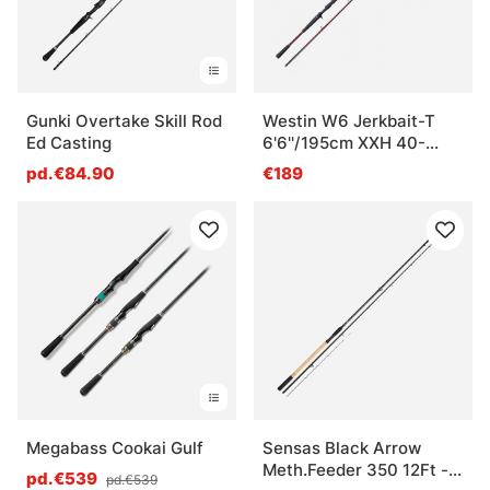
Gunki Overtake Skill Rod
Westin W6 Jerkbait-T
Ed Casting
6'6''/195cm XXH 40-
130g 1+1sec Casting
pd.€84.90
€189
Megabass Cookai Gulf
Sensas Black Arrow
Meth.Feeder 350 12Ft -
pd.€539
pd.€539