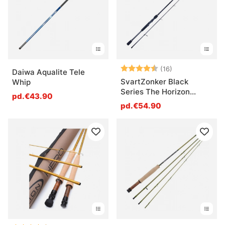
Note:
4.5 sur 5 étoil
(16)
Daiwa Aqualite Tele
SvartZonker Black
Whip
Series The Horizon
pd.€43.90
Spinning
pd.€54.90