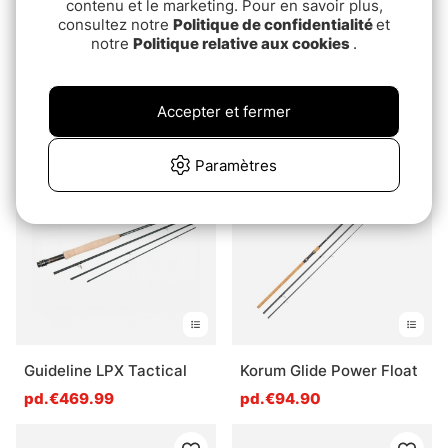
contenu et le marketing. Pour en savoir plus,
consultez notre
Politique de confidentialité
et
notre
Politique relative aux cookies
.
Note:
4.5 sur 5 étoile
(4)
Fox Horizon X3
Svartzonker Power
Abbreviated Handle
Series Casting
€109
€109
Accepter et fermer
€54.90
€54.90
Paramètres
Guideline LPX Tactical
Korum Glide Power Float
pd.€469.99
pd.€94.90