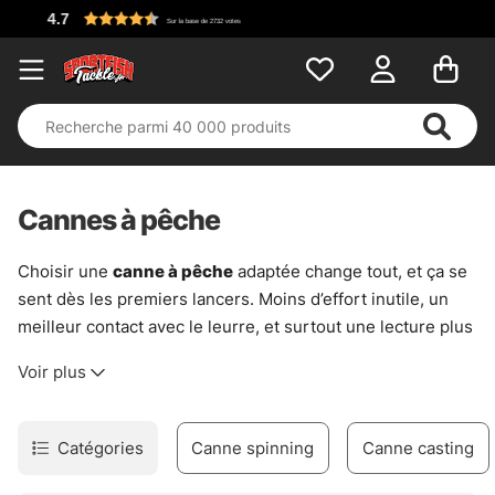
Cannes à pêche
Choisir une
canne à pêche
adaptée change tout, et ça se
sent dès les premiers lancers. Moins d’effort inutile, un
meilleur contact avec le leurre, et surtout une lecture plus
propre de ce qui se passe sous la surface. Cette sélection
Voir plus
de
cannes à pêche
couvre les usages essentiels, sans
s’éparpiller.
En eau douce comme en mer, chaque canne répond à une
Catégories
Canne spinning
Canne casting
logique simple. Une canne légère apporte précision et
discrétion sur des pêches fines. À l’inverse, une canne