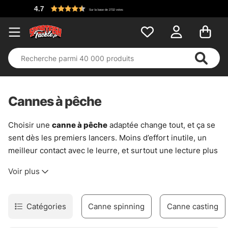
Cannes à pêche
Choisir une
canne à pêche
adaptée change tout, et ça se
sent dès les premiers lancers. Moins d’effort inutile, un
meilleur contact avec le leurre, et surtout une lecture plus
propre de ce qui se passe sous la surface. Cette sélection
Voir plus
de
cannes à pêche
couvre les usages essentiels, sans
s’éparpiller.
En eau douce comme en mer, chaque canne répond à une
Catégories
Canne spinning
Canne casting
logique simple. Une canne légère apporte précision et
discrétion sur des pêches fines. À l’inverse, une canne