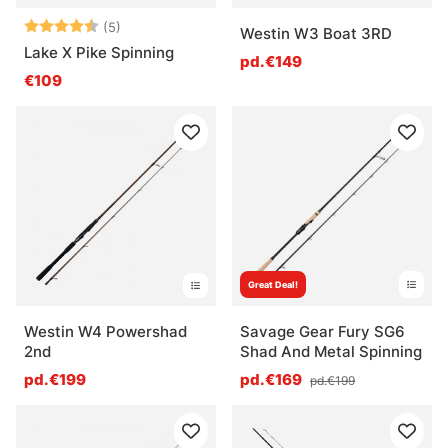
Note:
4.8 sur 5 étoiles
(5)
Westin W3 Boat 3RD
Lake X Pike Spinning
pd.€149
€109
Great Deal!
Westin W4 Powershad
Savage Gear Fury SG6
2nd
Shad And Metal Spinning
pd.€199
pd.€169
pd.€199