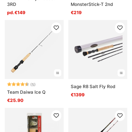
3RD
MonsterStick-T 2nd
pd.€149
€219
Note:
4.6 sur 5 étoiles
(5)
Sage R8 Salt Fly Rod
Team Daiwa Ice Q
€1399
€25.90