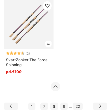
Note:
4.5 sur 5 étoiles
(2)
SvartZonker The Force
Spinning
pd.€109
1
...
7
8
9
...
22