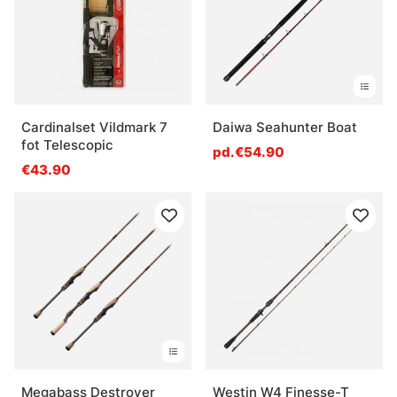
Cardinalset Vildmark 7
Daiwa Seahunter Boat
fot Telescopic
pd.€54.90
€43.90
Megabass Destroyer
Westin W4 Finesse-T