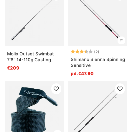
Note:
3.5 sur 5 étoile
(2)
Molix Outset Swimbat
Shimano Sienna Spinning
7'6'' 14-110g Casting
Sensitive
1pcs
€209
pd.€47.90