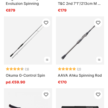
Evoluzion Spinning
T&C 2nd 7'1''/213cm M 7-
21g 2sec
€879
€179
Note:
4.7 sur 5 étoiles
Note:
5.0 sur 5 étoile
(3)
(2)
Okuma G-Control Spin
AAVA Ahku Spinning Rod
pd.€59.90
€170