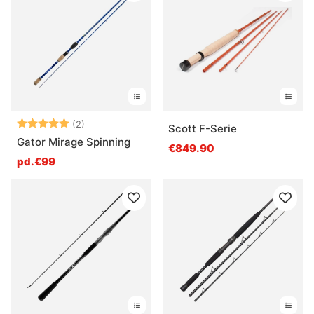
Note:
5.0 sur 5 étoiles
(2)
Scott F-Serie
Gator Mirage Spinning
€849.90
pd.€99