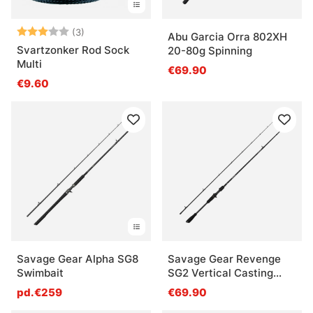
Note:
3.0 sur 5 étoiles
(3)
Abu Garcia Orra 802XH
Svartzonker Rod Sock
20-80g Spinning
Multi
€69.90
€9.60
Savage Gear Alpha SG8
Savage Gear Revenge
Swimbait
SG2 Vertical Casting
- 198cm, 6'5'' 20-65g
pd.€259
€69.90
2pcs