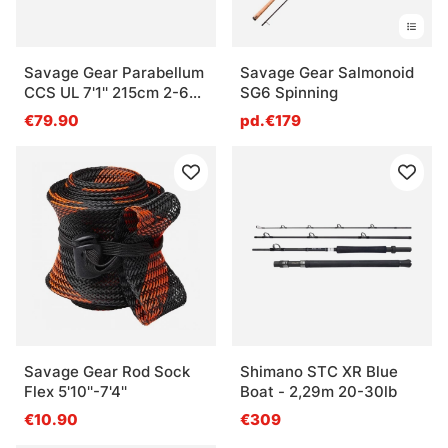
Savage Gear Parabellum
Savage Gear Salmonoid
CCS UL 7'1'' 215cm 2-6g
SG6 Spinning
- 2sec
€79.90
pd.€179
Savage Gear Rod Sock
Shimano STC XR Blue
Flex 5'10''-7'4''
Boat - 2,29m 20-30lb
€10.90
€309