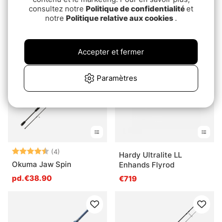
Westin W3 Finesse
Abu Garcia Neo Rod Bag
consultez notre
Politique de confidentialité
et
Crank-T 2nd Deal
notre
Politique relative aux cookies
.
pd.€14.90
€84.90
€89.90
Accepter et fermer
Paramètres
Note:
4.5 sur 5 étoiles
(4)
Hardy Ultralite LL
Okuma Jaw Spin
Enhands Flyrod
pd.€38.90
€719