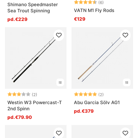
Note:
4.3 sur 5 étoile
(6)
Shimano Speedmaster
VATN M1 Fly Rods
Sea Trout Spinning
€129
pd.€229
Note:
3.0 sur 5 étoiles
Note:
5.0 sur 5 étoile
(2)
(2)
Westin W3 Powercast-T
Abu Garcia Sölv AG1
2nd Spinn
pd.€379
pd.€79.90