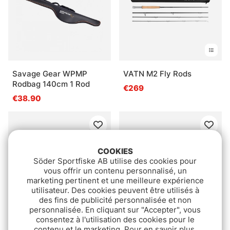
Savage Gear WPMP
VATN M2 Fly Rods
Rodbag 140cm 1 Rod
€269
€38.90
COOKIES
Söder Sportfiske AB utilise des cookies pour
vous offrir un contenu personnalisé, un
marketing pertinent et une meilleure expérience
utilisateur. Des cookies peuvent être utilisés à
des fins de publicité personnalisée et non
personnalisée. En cliquant sur "Accepter", vous
consentez à l'utilisation des cookies pour le
Note:
4.5 sur 5 étoiles
Note:
5.0 sur 5 étoile
(2)
(3)
contenu et le marketing. Pour en savoir plus,