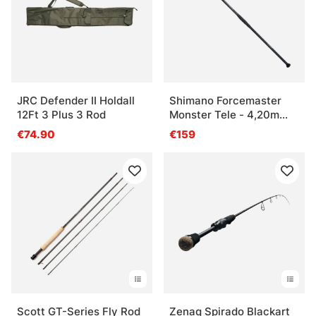
» Canne lancer
JRC Defender II Holdall
Shimano Forcemaster
Questions fréquentes
12Ft 3 Plus 3 Rod
Monster Tele - 4,20m
200g Tele 4pc
€74.90
€159
Qu’est-ce qu’une canne à pêche ?
Comment choisir une canne à pêche ?
Qu’est-ce que l’action d’une canne ?
Qu’est-ce que la puissance d’une canne à pêche
?
Scott GT-Series Fly Rod
Zenaq Spirado Blackart