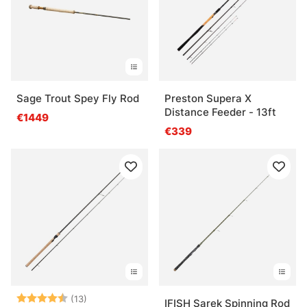
Sage Trout Spey Fly Rod
Preston Supera X
Distance Feeder - 13ft
€1449
€339
Note:
4.5 sur 5 étoiles
(13)
IFISH Sarek Spinning Rod