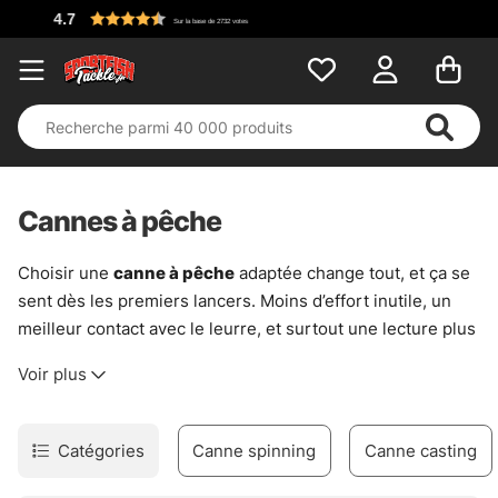
Cannes à pêche
Choisir une
canne à pêche
adaptée change tout, et ça se
sent dès les premiers lancers. Moins d’effort inutile, un
meilleur contact avec le leurre, et surtout une lecture plus
propre de ce qui se passe sous la surface. Cette sélection
Voir plus
de
cannes à pêche
couvre les usages essentiels, sans
s’éparpiller.
En eau douce comme en mer, chaque canne répond à une
Catégories
Canne spinning
Canne casting
logique simple. Une canne légère apporte précision et
discrétion sur des pêches fines. À l’inverse, une canne