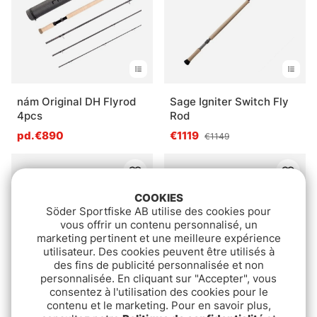
nám Original DH Flyrod
Sage Igniter Switch Fly
4pcs
Rod
pd.€890
€1119
€1149
COOKIES
Söder Sportfiske AB utilise des cookies pour
vous offrir un contenu personnalisé, un
marketing pertinent et une meilleure expérience
utilisateur. Des cookies peuvent être utilisés à
des fins de publicité personnalisée et non
personnalisée. En cliquant sur "Accepter", vous
consentez à l'utilisation des cookies pour le
contenu et le marketing. Pour en savoir plus,
Note:
4.4 sur 5 étoiles
(5)
RAID Gladiator ANTI