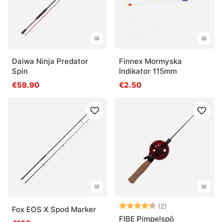
Daiwa Ninja Predator
Finnex Mormyska
Spin
Indikator 115mm
€59.90
€2.50
Note:
4.5 sur 5 étoile
(2)
Fox EOS X Spod Marker
FIBE Pimpelspö