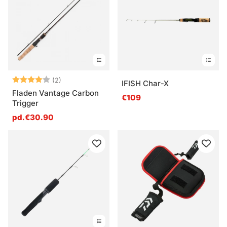
Note:
4.0 sur 5 étoiles
(2)
IFISH Char-X
Fladen Vantage Carbon
€109
Trigger
pd.€30.90