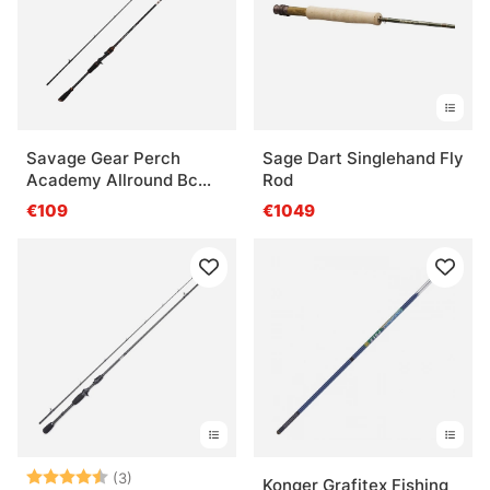
Savage Gear Perch
Sage Dart Singlehand Fly
Academy Allround Bc
Rod
2.15m 7-22g 2p
€109
€1049
Note:
4.7 sur 5 étoiles
(3)
Konger Grafitex Fishing