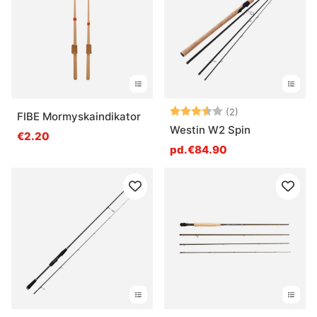
Note:
3.5 sur 5 étoile
(2)
FIBE Mormyskaindikator
Westin W2 Spin
€2.20
pd.€84.90