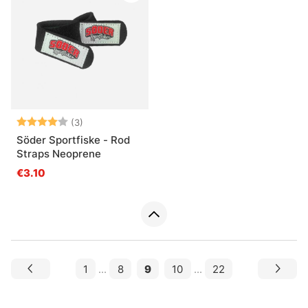
Note:
4.0 sur 5 étoiles
(3)
Söder Sportfiske - Rod
Straps Neoprene
€3.10
1
...
8
9
10
...
22