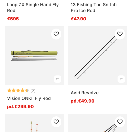
Loop ZX Single Hand Fly
13 Fishing The Snitch
Rod
Pro Ice Rod
€595
€47.90
Note:
4.5 sur 5 étoiles
(2)
Avid Revolve
Vision ONKII Fly Rod
pd.€49.90
pd.€299.90