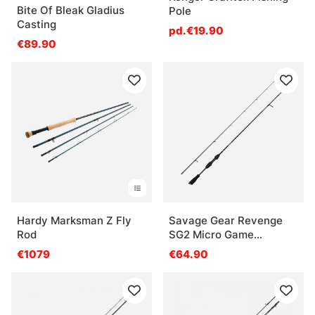
Bite Of Bleak Gladius
Pole
Casting
pd.€19.90
€89.90
Hardy Marksman Z Fly
Savage Gear Revenge
Rod
SG2 Micro Game
Spinning - 213cm, 6'1''
€1079
€64.90
1.5-5g 2pcs