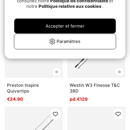
consultez notre
Politique de confidentialité
et
Daiwa Prorex S Bait
Casting
notre
Politique relative aux cookies
.
pd.€74.90
€369
Accepter et fermer
Paramètres
Preston Inspire
Westin W3 Finesse T&C
Quivertips
3RD
€24.90
pd.€129