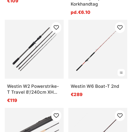
€109
Korkhandtag
pd.€6.10
Westin W2 Powerstrike-
Westin W6 Boat-T 2nd
T Travel 8'/240cm XH
€289
60-140G 4Sec
€119