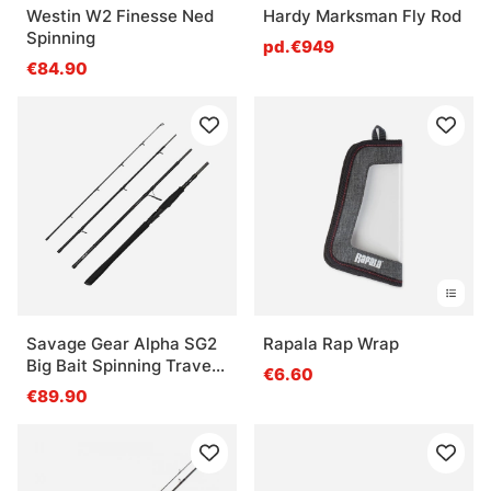
Westin W2 Finesse Ned
Hardy Marksman Fly Rod
Spinning
pd.€949
€84.90
Savage Gear Alpha SG2
Rapala Rap Wrap
Big Bait Spinning Travel -
€6.60
243cm, 7'1'' 50-110g
€89.90
4pcs