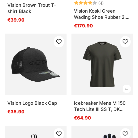
Note:
4.0 sur 5 étoile
(4)
Vision Brown Trout T-
Vision Koski Green
shirt Black
Wading Shoe Rubber 2.0
€39.90
Sole
€179.90
Vision Logo Black Cap
Icebreaker Mens M 150
Tech Lite III SS T, DK
€35.90
Loden
€64.90