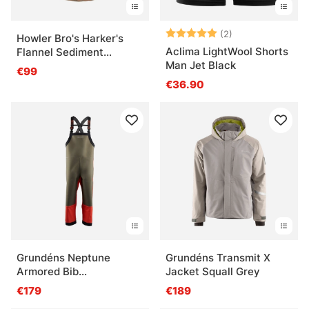
Note:
5.0 sur 5 étoile
(2)
Howler Bro's Harker's
Aclima LightWool Shorts
Flannel Sediment
Man Jet Black
Jacquard Camel
€99
€36.90
Grundéns Neptune
Grundéns Transmit X
Armored Bib
Jacket Squall Grey
Orange/Olive
€179
€189