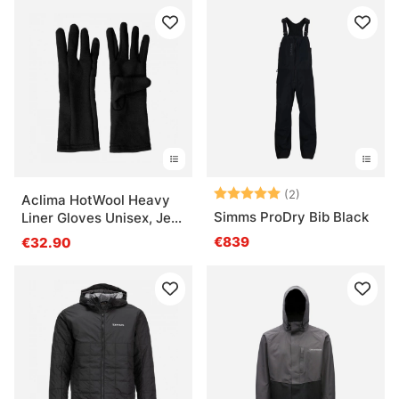
Note:
5.0 sur 5 étoile
(2)
Aclima HotWool Heavy
Simms ProDry Bib Black
Liner Gloves Unisex, Jet
Black
€839
€32.90