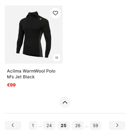
Aclima WarmWool Polo
M's Jet Black
€99
1
...
24
25
26
...
59