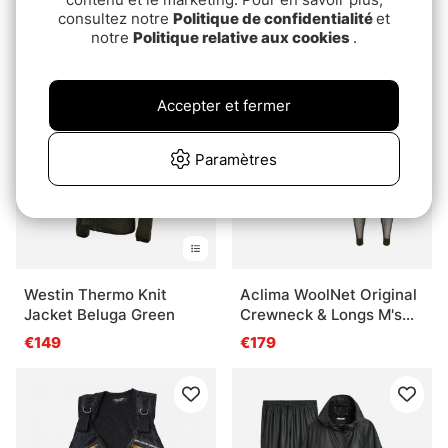
Trail Tee M's Jet Black
Black
consultez notre
Politique de confidentialité
et
notre
Politique relative aux cookies
.
€74.90
€35.90
Package Deal!
Accepter et fermer
Paramètres
Westin Thermo Knit
Aclima WoolNet Original
Jacket Beluga Green
Crewneck & Longs M's
Tarmac
€149
€179