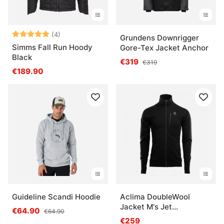
Note:
5.0 sur 5 étoiles
(4)
Grundens Downrigger
Simms Fall Run Hoody
Gore-Tex Jacket Anchor
Black
€319
€319
€189.90
Guideline Scandi Hoodie
Aclima DoubleWool
Jacket M's Jet
€64.90
€64.90
Black/Marengo
€259