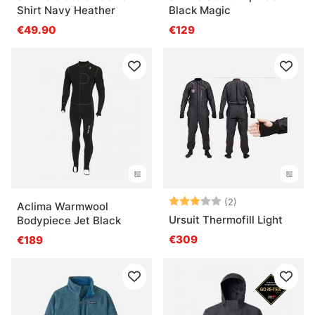
Shirt Navy Heather
Black Magic
€49.90
€129
Note:
3.0 sur 5 étoile
(2)
Aclima Warmwool
Ursuit Thermofill Light
Bodypiece Jet Black
€309
€189