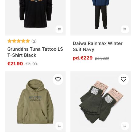
Qu’est-ce qu’un vêtement de pêche technique ?
Qu’est-ce qu’une bonne chaussure de pêche ?
Note:
5.0 sur 5 étoiles
(3)
Daiwa Rainmax Winter
Qu’est-ce que des lunettes de pêche apportent
Grundéns Tuna Tattoo LS
Suit Navy
vraiment ?
T-Shirt Black
pd.€229
pd.€229
€21.90
€21.90
Qu’est-ce que l’entretien des vêtements
techniques change ?