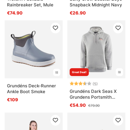
Rainbreaker Set, Mule
Snapback Midnight Navy
€74.90
€26.90
Great Deal!
Note:
3.6 sur 5 étoile
(5)
Grundéns Deck-Runner
Grundéns Dark Seas X
Ankle Boot Smoke
Grundens Portsmith
€109
Hoodie Athletic Heather
€54.90
€79.90