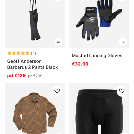
Note:
5.0 sur 5 étoiles
(2)
Mustad Landing Gloves
Geoff Anderson
€32.90
Barbarus 2 Pants Black
pd.€129
pd.€209