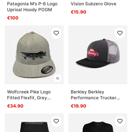
Patagonia M's P-6 Logo
Vision Subzero Glove
Uprisal Hoody POGM
€15.90
€100
Wolfcreek Pike Logo
Berkley Berkley
Fitted Flexfit, Grey
Performance Trucker
Heater
Cap - Charcoal/Black
€34.90
€19.90