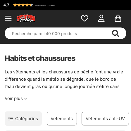
Habits et chaussures
Les vêtements et les chaussures de pêche font une vraie
différence quand la météo se dégrade, que le bord de
l’eau devient gras ou qu’une longue journée s’étire sans
prévenir. Ici, l’idée est simple : rester au sec, garder de
Voir plus
l’adhérence et pouvoir bouger librement, sans lutter
contre son équipement. Une bonne paire de chaussures
évite les glissades sur les berges humides, tandis qu’une
Catégories
Vêtements
Vêtements anti-UV
tenue bien pensée coupe le vent sans enfermer le corps
dans une armure. C’est du concret, pas du décor.