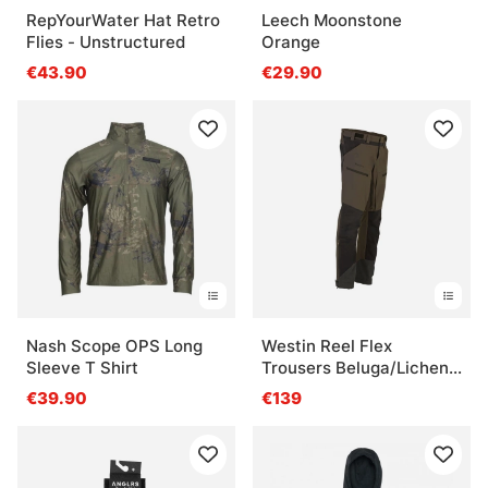
RepYourWater Hat Retro
Leech Moonstone
Flies - Unstructured
Orange
€43.90
€29.90
Nash Scope OPS Long
Westin Reel Flex
Sleeve T Shirt
Trousers Beluga/Lichen
Green
€39.90
€139