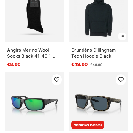
Anglrs Merino Wool
Grundéns Dillingham
Socks Black 41-46 1-
Tech Hoodie Black
pack
€8.60
€49.90
€49.90
Midsummer Madness