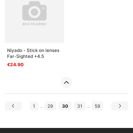
Niyado - Stick on lenses
Far-Sighted +4.5
€24.90
1
...
29
30
31
...
59