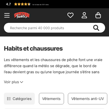
Habits et chaussures
Les vêtements et les chaussures de pêche font une vraie
différence quand la météo se dégrade, que le bord de
l’eau devient gras ou qu’une longue journée s’étire sans
prévenir. Ici, l’idée est simple : rester au sec, garder de
Voir plus
l’adhérence et pouvoir bouger librement, sans lutter
contre son équipement. Une bonne paire de chaussures
évite les glissades sur les berges humides, tandis qu’une
Catégories
Vêtements
Vêtements anti-UV
tenue bien pensée coupe le vent sans enfermer le corps
dans une armure. C’est du concret, pas du décor.