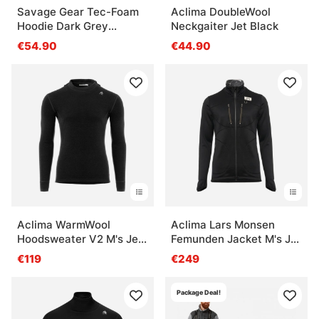
Savage Gear Tec-Foam
Aclima DoubleWool
Hoodie Dark Grey
Neckgaiter Jet Black
Melange
€54.90
€44.90
Aclima WarmWool
Aclima Lars Monsen
Hoodsweater V2 M's Jet
Femunden Jacket M's Jet
Black
Black
€119
€249
Package Deal!