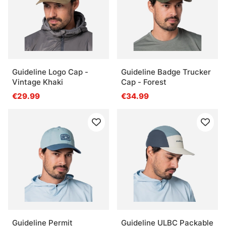
Qu’est-ce qu’un vêtement de pêche technique ?
Qu’est-ce qu’une bonne chaussure de pêche ?
Guideline Logo Cap -
Guideline Badge Trucker
Qu’est-ce que des lunettes de pêche apportent
Vintage Khaki
Cap - Forest
vraiment ?
€29.99
€34.99
Qu’est-ce que l’entretien des vêtements
techniques change ?
Guideline Permit
Guideline ULBC Packable