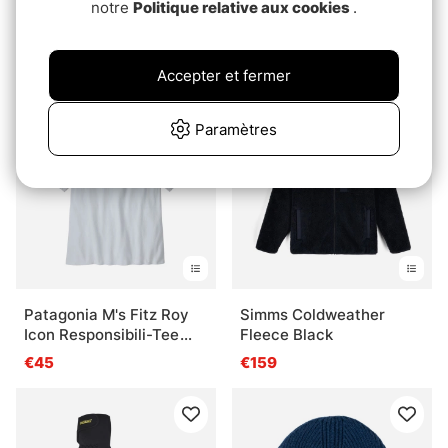
notre
Politique relative aux cookies
.
Patagonia Everyday
Aclima Warmwool Short
Beanie BKPL
Socks
€40
€22.90
Accepter et fermer
Paramètres
Patagonia M's Fitz Roy
Simms Coldweather
Icon Responsibili-Tee
Fleece Black
WHI
€45
€159