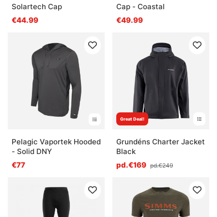
Solartech Cap
Cap - Coastal
€44.99
€49.99
Great Deal!
Pelagic Vaportek Hooded
Grundéns Charter Jacket
- Solid DNY
Black
€77
pd.€169
pd.€249