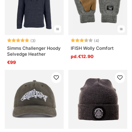
Note:
5.0 sur 5 étoiles
Note:
3.8 sur 5 étoile
(3)
(4)
Simms Challenger Hoody
IFISH Wolly Comfort
Selvedge Heather
pd.€12.90
€99