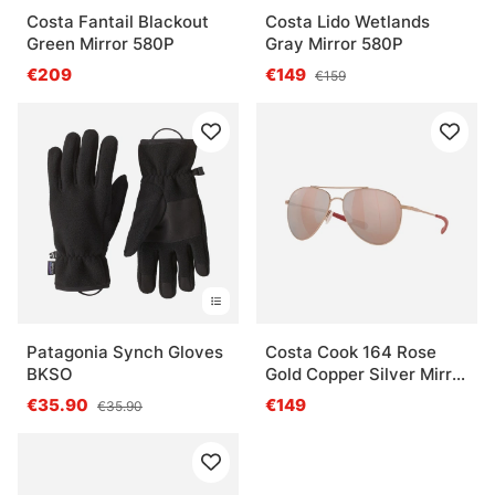
Costa Fantail Blackout
Costa Lido Wetlands
Green Mirror 580P
Gray Mirror 580P
€209
€149
€159
Patagonia Synch Gloves
Costa Cook 164 Rose
BKSO
Gold Copper Silver Mirror
580P
€35.90
€149
€35.90