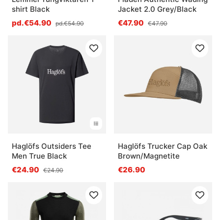
shirt Black
Jacket 2.0 Grey/Black
pd.€54.90
€47.90
pd.€54.90
€47.90
Haglöfs Outsiders Tee
Haglöfs Trucker Cap Oak
Men True Black
Brown/Magnetite
€24.90
€26.90
€24.90