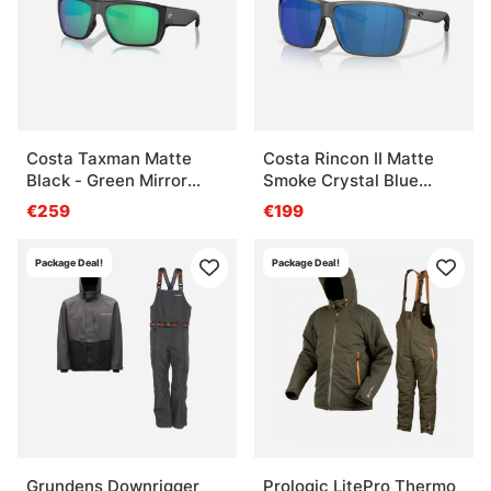
Costa Taxman Matte
Costa Rincon II Matte
Black - Green Mirror
Smoke Crystal Blue
580G
Mirror 580P
€259
€199
Package Deal!
Package Deal!
Grundens Downrigger
Prologic LitePro Thermo