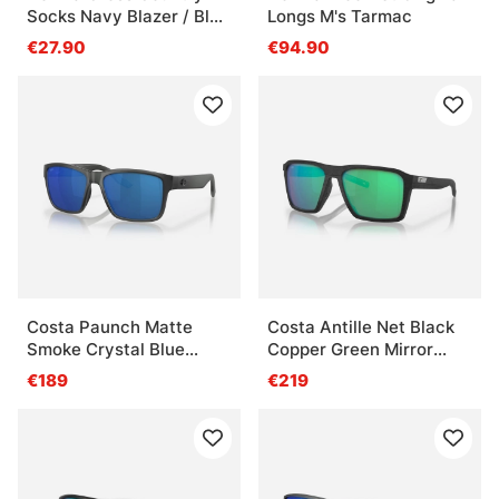
Socks Navy Blazer / Blue
Longs M's Tarmac
Sapphire / Azure Blue
€27.90
€94.90
Costa Paunch Matte
Costa Antille Net Black
Smoke Crystal Blue
Copper Green Mirror
Mirror 580P
580G
€189
€219