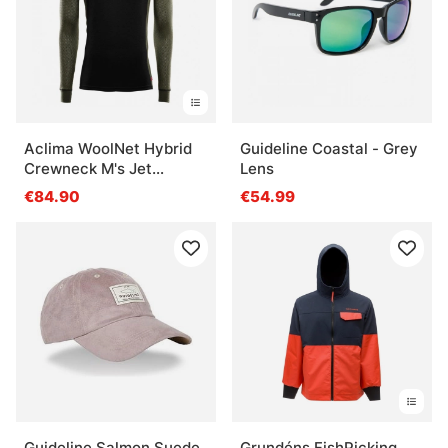
Aclima WoolNet Hybrid
Guideline Coastal - Grey
Crewneck M's Jet
Lens
Black/Olive Night/Dill
€84.90
€54.99
Guideline Salmon Suede
Grundéns FishPicking