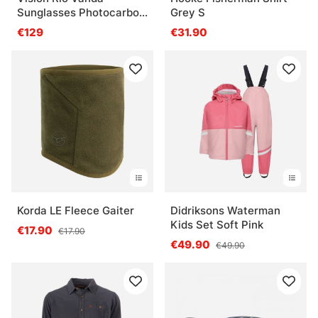
Sunglasses Photocarbon
Grey S
Brown
€129
€31.90
Korda LE Fleece Gaiter
Didriksons Waterman
Kids Set Soft Pink
€17.90
€17.90
€49.90
€49.90