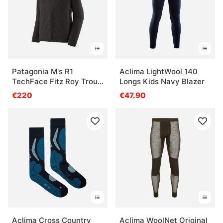
Patagonia M's R1
Aclima LightWool 140
TechFace Fitz Roy Trout
Longs Kids Navy Blazer
Hoody BLK
€220
€47.90
Aclima Cross Country
Aclima WoolNet Original