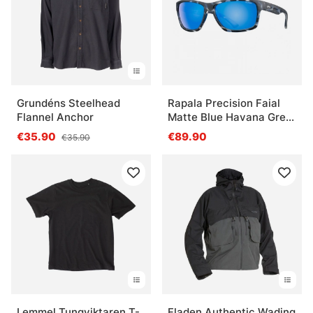
Grundéns Steelhead
Rapala Precision Faial
Flannel Anchor
Matte Blue Havana Grey
Blue Mirror
€35.90
€89.90
€35.90
Lemmel Tungviktaren T-
Fladen Authentic Wading