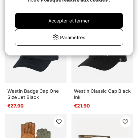
Merino Breeze Grass
€19.90
€113
Accepter et fermer
Paramètres
Westin Badge Cap One
Westin Classic Cap Black
Size Jet Black
Ink
€27.90
€21.90