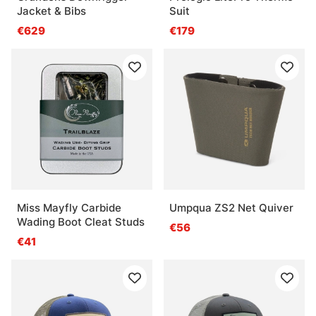
Jacket & Bibs
Suit
€629
€179
Miss Mayfly Carbide
Umpqua ZS2 Net Quiver
Wading Boot Cleat Studs
€56
€41