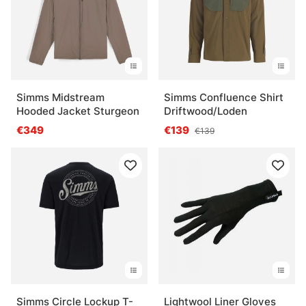
Qu’est-ce qu’un vêtement de pêche technique ?
Qu’est-ce qu’une bonne chaussure de pêche ?
Simms Midstream
Simms Confluence Shirt
Qu’est-ce que des lunettes de pêche apportent
Hooded Jacket Sturgeon
Driftwood/Loden
vraiment ?
€349
€139
€139
Qu’est-ce que l’entretien des vêtements
techniques change ?
Simms Circle Lockup T-
Lightwool Liner Gloves