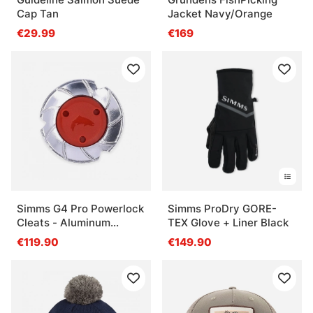
Cap Tan
Jacket Navy/Orange
€29.99
€169
Simms G4 Pro Powerlock
Simms ProDry GORE-
Cleats - Aluminum
TEX Glove + Liner Black
Colorless
€119.90
€149.90