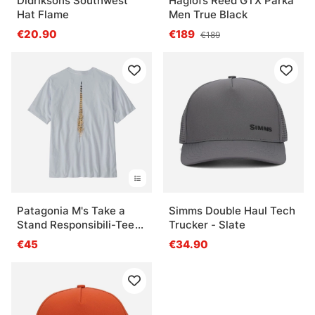
Didriksons Southwest
Haglöfs Reed GTX Parka
Hat Flame
Men True Black
€20.90
€189
€189
Patagonia M's Take a
Simms Double Haul Tech
Stand Responsibili-Tee
Trucker - Slate
PTWI
€45
€34.90