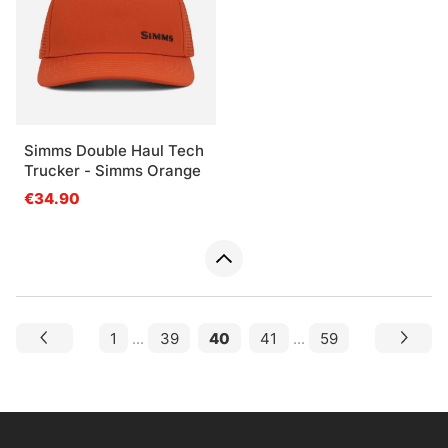
Simms Double Haul Tech
Trucker - Simms Orange
€34.90
1
...
39
40
41
...
59