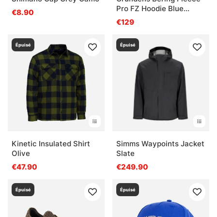
Pro FZ Hoodie Blue
€8.90
Abyss
€129
Épuisé
Épuisé
Kinetic Insulated Shirt
Simms Waypoints Jacket
Olive
Slate
€47.90
€249.90
Épuisé
Épuisé