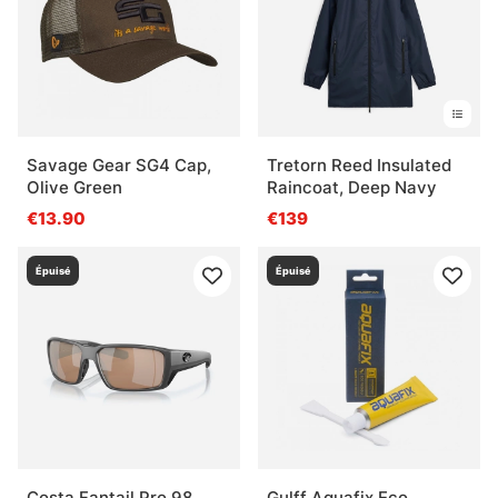
Savage Gear SG4 Cap,
Tretorn Reed Insulated
Olive Green
Raincoat, Deep Navy
€13.90
€139
Épuisé
Épuisé
Costa Fantail Pro 98
Gulff Aquafix Eco