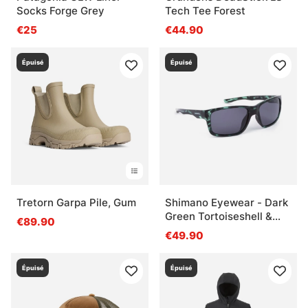
Socks Forge Grey
Tech Tee Forest
€25
€44.90
Épuisé
Épuisé
Tretorn Garpa Pile, Gum
Shimano Eyewear - Dark
Green Tortoiseshell &
€89.90
Dark Grey
€49.90
Épuisé
Épuisé