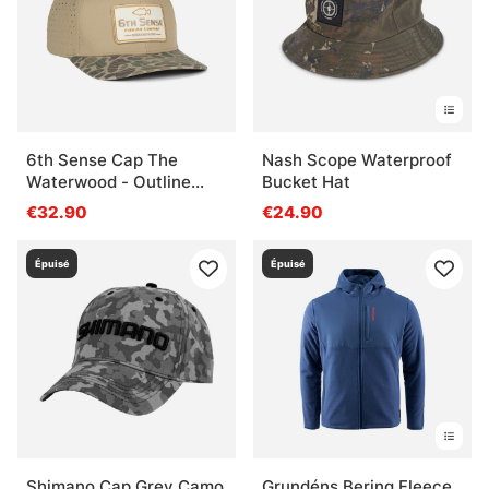
6th Sense Cap The
Nash Scope Waterproof
Waterwood - Outline
Bucket Hat
Khaki
€32.90
€24.90
Épuisé
Épuisé
Shimano Cap Grey Camo
Grundéns Bering Fleece