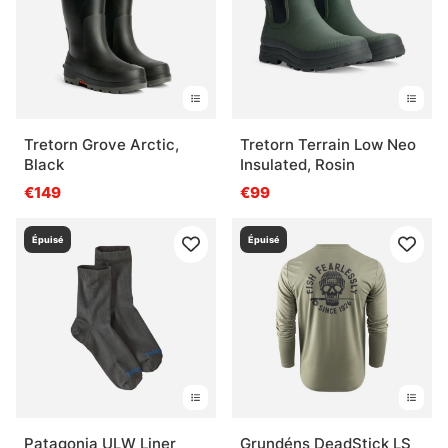
Tretorn Grove Arctic,
Tretorn Terrain Low Neo
Black
Insulated, Rosin
€149
€99
Épuisé
Épuisé
Patagonia ULW Liner
Grundéns DeadStick LS