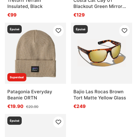
Tretorn Terrain
Costa Cat Cay 01
Insulated, Black
Blackout Green Mirror
580P
€99
€129
Épuisé
Épuisé
Superdeal
Patagonia Everyday
Bajio Las Rocas Brown
Beanie ORTN
Tort Matte Yellow Glass
€19.90
€249
€20.90
Épuisé