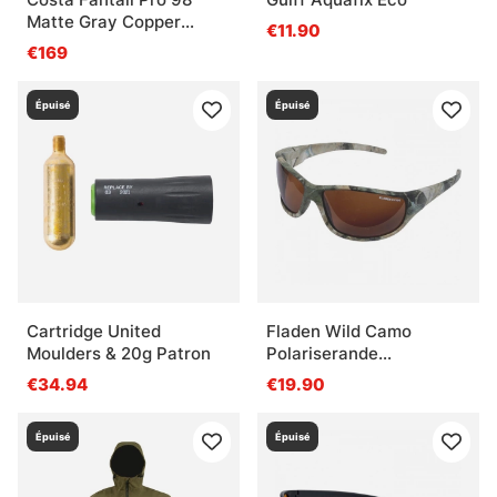
Matte Gray Copper
€11.90
Silver Mirror 580G
€169
Épuisé
Épuisé
Cartridge United
Fladen Wild Camo
Moulders & 20g Patron
Polariserande
Sunglasses Amber Lins
€34.94
€19.90
Épuisé
Épuisé