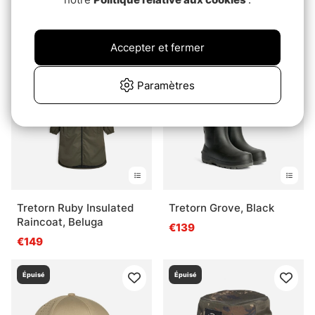
Socks Anvil
€44.90
€59.90
Accepter et fermer
Épuisé
Épuisé
Paramètres
Tretorn Ruby Insulated
Tretorn Grove, Black
Raincoat, Beluga
€139
€149
Épuisé
Épuisé