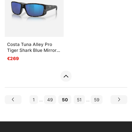
Costa Tuna Alley Pro
Tiger Shark Blue Mirror
580G
€269
1
...
49
50
51
...
59