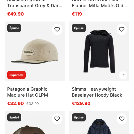
Transparent Grey & Dark
Flannel Mitla Motifs Old
Grey
Gold
€49.90
€119
Épuisé
Épuisé
Superdeal
Patagonia Graphic
Simms Heavyweight
Maclure Hat OLPM
Baselayer Hoody Black
€32.90
€129.90
€33.90
Épuisé
Épuisé