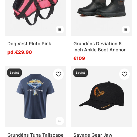
Qu’est-ce qu’un vêtement de pêche technique ?
Qu’est-ce qu’une bonne chaussure de pêche ?
Dog Vest Pluto Pink
Grundéns Deviation 6
Qu’est-ce que des lunettes de pêche apportent
Inch Ankle Boot Anchor
pd.€29.90
vraiment ?
€109
Qu’est-ce que l’entretien des vêtements
Épuisé
Épuisé
techniques change ?
Grundéns Tuna Tailscape
Savage Gear Jaw