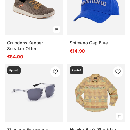
Grundéns Keeper
Shimano Cap Blue
Sneaker Otter
€14.90
€84.90
Épuisé
Épuisé
Shimano Eyewear -
Howler Bro's Sheridan