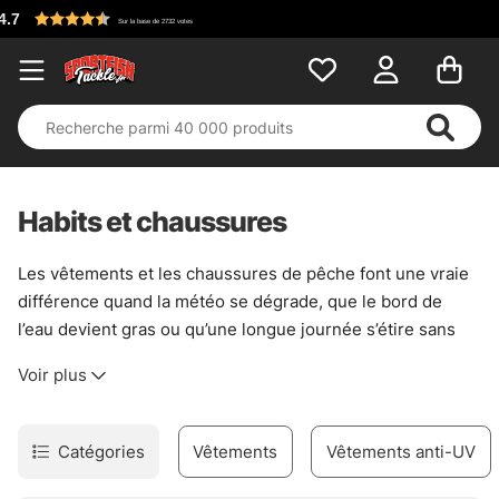
Habits et chaussures
Les vêtements et les chaussures de pêche font une vraie
différence quand la météo se dégrade, que le bord de
l’eau devient gras ou qu’une longue journée s’étire sans
prévenir. Ici, l’idée est simple : rester au sec, garder de
Voir plus
l’adhérence et pouvoir bouger librement, sans lutter
contre son équipement. Une bonne paire de chaussures
évite les glissades sur les berges humides, tandis qu’une
Catégories
Vêtements
Vêtements anti-UV
tenue bien pensée coupe le vent sans enfermer le corps
dans une armure. C’est du concret, pas du décor.