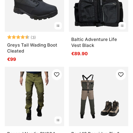
Note:
4.3 sur 5 étoiles
(3)
Baltic Adventure Life
Greys Tail Wading Boot
Vest Black
Cleated
€89.90
€99