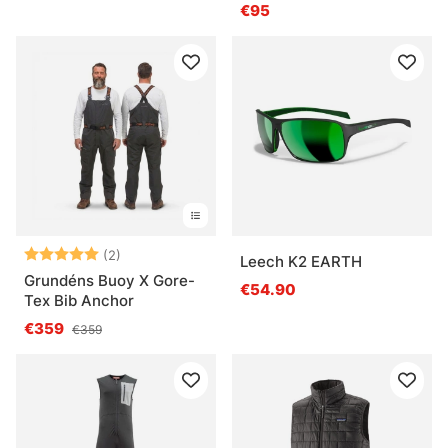
Trout CGSX
€95
Note:
5.0 sur 5 étoiles
(2)
Leech K2 EARTH
Grundéns Buoy X Gore-
€54.90
Tex Bib Anchor
€359
€359