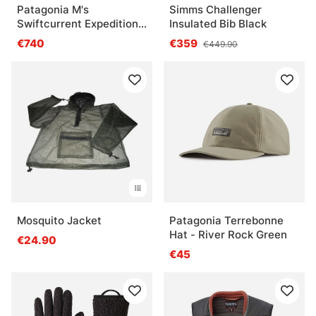
Patagonia M's
Simms Challenger
Swiftcurrent Expedition
Insulated Bib Black
Waders Basin Green
€740
€359
€449.90
Mosquito Jacket
Patagonia Terrebonne
Hat - River Rock Green
€24.90
€45