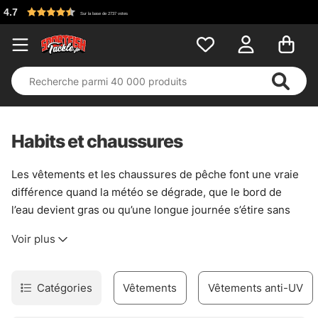
Habits et chaussures
Les vêtements et les chaussures de pêche font une vraie
différence quand la météo se dégrade, que le bord de
l’eau devient gras ou qu’une longue journée s’étire sans
prévenir. Ici, l’idée est simple : rester au sec, garder de
Voir plus
l’adhérence et pouvoir bouger librement, sans lutter
contre son équipement. Une bonne paire de chaussures
évite les glissades sur les berges humides, tandis qu’une
Catégories
Vêtements
Vêtements anti-UV
tenue bien pensée coupe le vent sans enfermer le corps
dans une armure. C’est du concret, pas du décor.