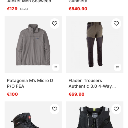
Jacket Men Seaweed
Gunmetal
Green
€129
€849.90
€129
Patagonia M's Micro D
Fladen Trousers
P/O FEA
Authentic 3.0 4-Way
Stretch, Green/Black
€100
€69.90