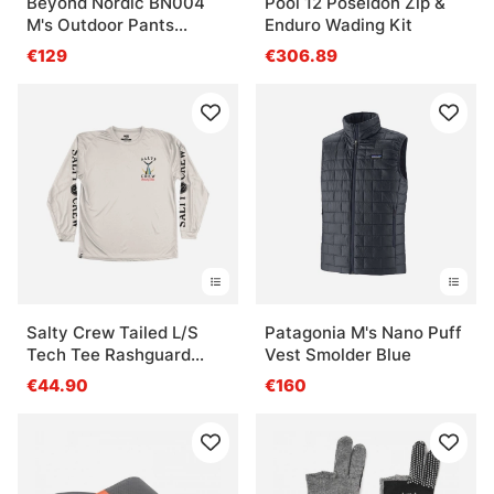
Beyond Nordic BN004
Pool 12 Poseidon Zip &
M's Outdoor Pants
Enduro Wading Kit
Woodland Green
€129
€306.89
Salty Crew Tailed L/S
Patagonia M's Nano Puff
Tech Tee Rashguard
Vest Smolder Blue
White
€44.90
€160