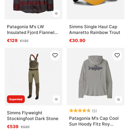
Patagonia M's LW
Simms Single Haul Cap
Insulated Fjord Flannel
Amaretto Rainbow Trout
Shirt William: Ink Black
€129
€30.90
€139
Superdeal
Note:
4.6 sur 5 étoile
(5)
Simms Flyweight
Patagonia M's Cap Cool
Stockingfoot Dark Stone
Sun Hoody Fitz Roy
€539
€539