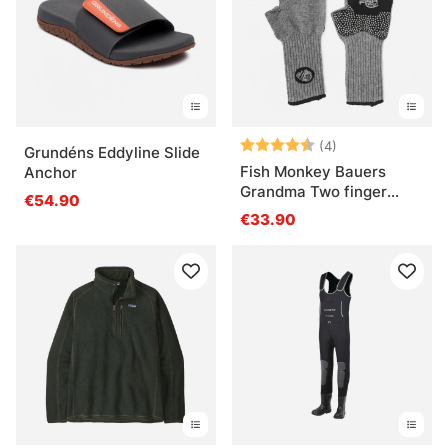
Note:
4.3 sur 5 étoile
(4)
Grundéns Eddyline Slide
Fish Monkey Bauers
Anchor
Grandma Two finger
€54.90
Wool Glove
€33.90