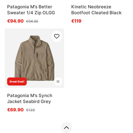
Patagonia M's Better
Kinetic Neobreeze
Sweater 1/4 Zip OLGG
Bootfoot Cleated Black
€94.90
€119
€94.90
Great Deal!
Patagonia M's Synch
Jacket Seabird Grey
€69.90
€139