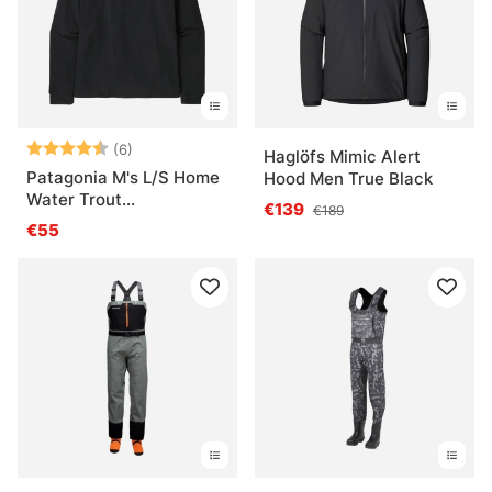
Qu’est-ce qu’un vêtement de pêche technique ?
Qu’est-ce qu’une bonne chaussure de pêche ?
Note:
4.8 sur 5 étoiles
(6)
Haglöfs Mimic Alert
Qu’est-ce que des lunettes de pêche apportent
Patagonia M's L/S Home
Hood Men True Black
vraiment ?
Water Trout
€139
€189
Responsibili-Tee BLK
€55
Qu’est-ce que l’entretien des vêtements
techniques change ?