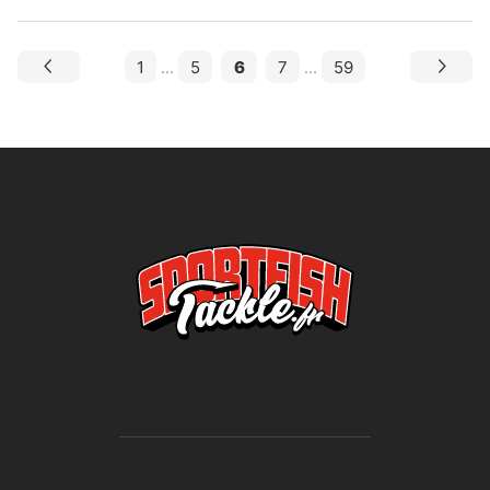
1
...
5
6
7
...
59