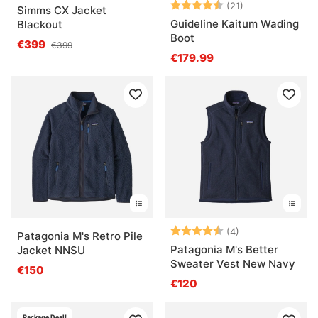
Note:
4.3 sur 5 étoil
(21)
Simms CX Jacket
Guideline Kaitum Wading
Blackout
Boot
€399
€399
€179.99
Note:
4.8 sur 5 étoile
(4)
Patagonia M's Retro Pile
Patagonia M's Better
Jacket NNSU
Sweater Vest New Navy
€150
€120
Package Deal!