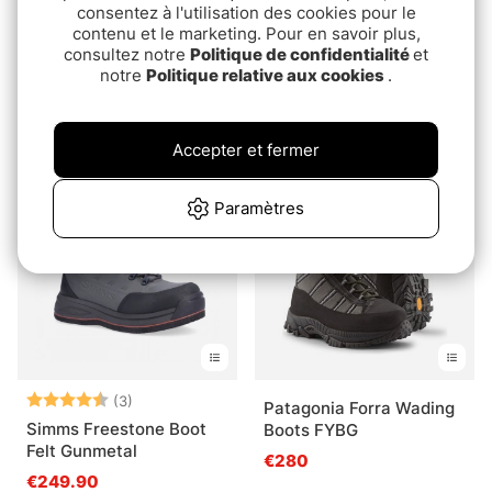
consentez à l'utilisation des cookies pour le
contenu et le marketing. Pour en savoir plus,
Note:
4.8 sur 5 étoiles
(4)
consultez notre
Politique de confidentialité
et
Nikwax Stain Scrub -
notre
Politique relative aux cookies
.
Westin Landing Gloves
125ml
Jet Black
€12.90
€28.90
Accepter et fermer
Paramètres
Note:
4.7 sur 5 étoiles
(3)
Patagonia Forra Wading
Simms Freestone Boot
Boots FYBG
Felt Gunmetal
€280
€249.90