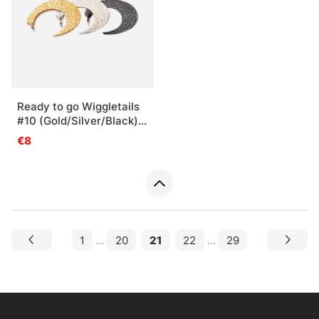
Ready to go Wiggletails
#10 (Gold/Silver/Black)
XXL
€8
1
...
20
21
22
...
29