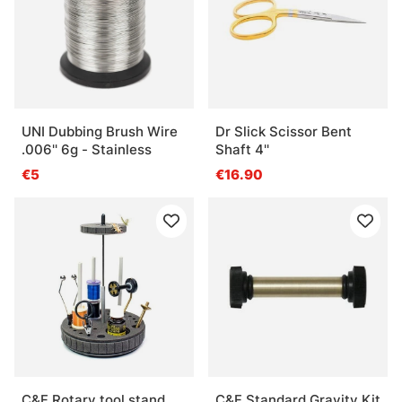
UNI Dubbing Brush Wire
Dr Slick Scissor Bent
.006'' 6g - Stainless
Shaft 4''
€5
€16.90
C&F Rotary tool stand
C&F Standard Gravity Kit