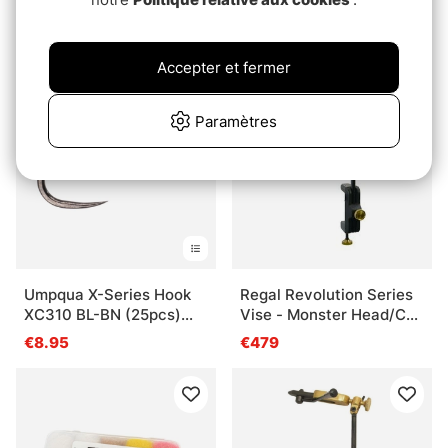
Subs. Dubbing Dispenser
XC220 BL-BN (25pcs)
€21.90
€8.95
Accepter et fermer
Paramètres
Umpqua X-Series Hook
Regal Revolution Series
XC310 BL-BN (25pcs)
Vise - Monster Head/C-
Curve
Clamp
€8.95
€479