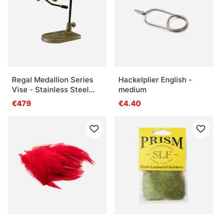
Questions fréquentes sur la fabrication de
mouches
Qu’est-ce que la fabrication de mouches ?
Regal Medallion Series
Hackelplier English -
Qu’est-ce qu’un étau de montage ?
Vise - Stainless Steel
medium
Jaws/Bronze Pocket
€479
€4.40
Base
Quels matériaux servent le plus souvent pour
monter des mouches ?
Quand faut-il choisir des hameçons spécifiques
pour le montage ?