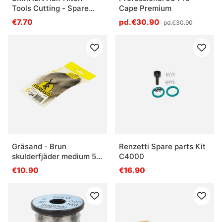
Tools Cutting - Spare
Cape Premium
Part Knifes
€7.70
pd.€30.90
pd.€30.90
Gräsand - Brun
Renzetti Spare parts Kit
skulderfjäder medium 5
C4000
par
€10.90
€16.90