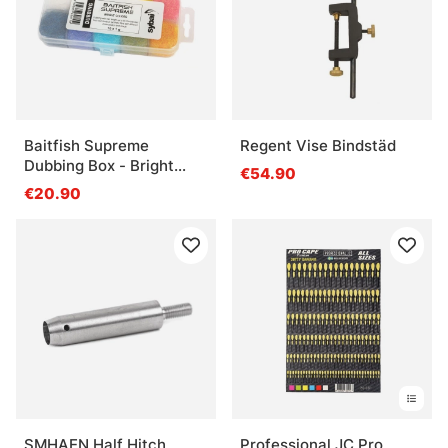
Baitfish Supreme
Regent Vise Bindstäd
Dubbing Box - Bright
€54.90
Colors
€20.90
SMHAEN Half Hitch
Professional JC Pro