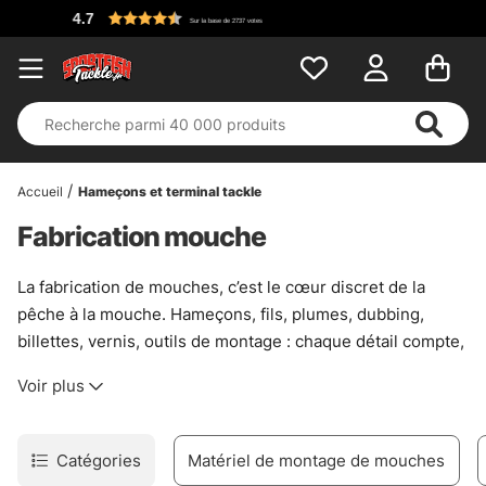
Accueil
Hameçons et terminal tackle
Fabrication mouche
La fabrication de mouches, c’est le cœur discret de la
pêche à la mouche. Hameçons, fils, plumes, dubbing,
billettes, vernis, outils de montage : chaque détail compte,
et le bon assemblage fait souvent la différence quand les
Voir plus
poissons deviennent méfiants. Cette catégorie rassemble
le matériel utile pour monter des mouches sèches,
nymphes, streamers et modèles plus rustiques, avec
Catégories
Matériel de montage de mouches
assez de marge pour bricoler proprement sans se perdre