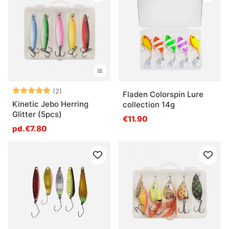
Note:
5.0 sur 5 étoiles
(2)
Fladen Colorspin Lure
Kinetic Jebo Herring
collection 14g
Glitter (5pcs)
€11.90
pd.€7.80