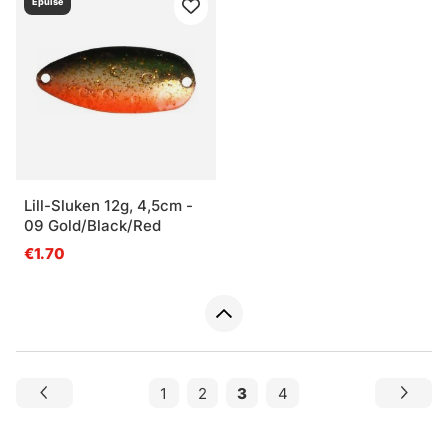
Épuisé
Lill-Sluken 12g, 4,5cm -
09 Gold/Black/Red
€1.70
1
2
3
4