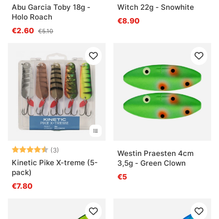
Abu Garcia Toby 18g -
Witch 22g - Snowhite
Holo Roach
€8.90
€2.60
€5.10
Note:
4.7 sur 5 étoiles
(3)
Westin Praesten 4cm
Kinetic Pike X-treme (5-
3,5g - Green Clown
pack)
€5
€7.80