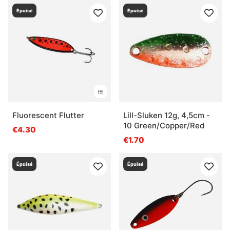
Épuisé
Épuisé
Fluorescent Flutter
Lill-Sluken 12g, 4,5cm -
10 Green/Copper/Red
€4.30
€1.70
Épuisé
Épuisé