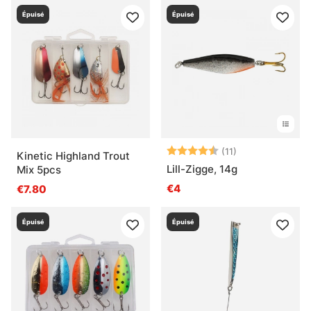
Épuisé
Épuisé
Note:
4.5 sur 5 étoil
(11)
Kinetic Highland Trout
Lill-Zigge, 14g
Mix 5pcs
€4
€7.80
Épuisé
Épuisé