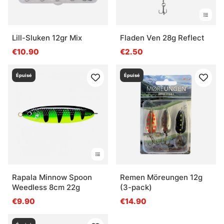
Lill-Sluken 12gr Mix
Fladen Ven 28g Reflect
€10.90
€2.50
Épuisé
Épuisé
Rapala Minnow Spoon
Remen Möreungen 12g
Weedless 8cm 22g
(3-pack)
€9.90
€14.90