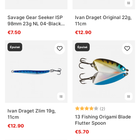
Savage Gear Seeker ISP
Ivan Draget Original 22g,
98mm 23g NL 04-Black
11cm
Pearl
€7.50
€12.90
Épuisé
Épuisé
Note:
4.0 sur 5 étoile
(2)
Ivan Draget Zlim 19g,
13 Fishing Origami Blade
11cm
Flutter Spoon
€12.90
€5.70