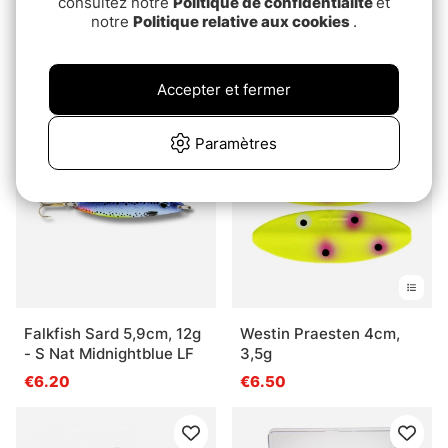
consultez notre
Politique de confidentialité
et
notre
Politique relative aux cookies
.
Fladen Colorspin Lure
Wiggler Essi #1/0 40g
collection 10g
12cm
€10.90
€6.60
Accepter et fermer
Paramètres
Falkfish Sard 5,9cm, 12g
Westin Praesten 4cm,
- S Nat Midnightblue LF
3,5g
€6.20
€6.50