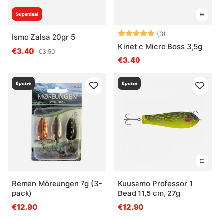
Superdeal
Note:
5.0 sur 5 étoile
(3)
Ismo Zalsa 20gr 5
Kinetic Micro Boss 3,5g
€3.40
€3.50
€3.40
Épuisé
Épuisé
Remen Möreungen 7g (3-
Kuusamo Professor 1
pack)
Bead 11,5 cm, 27g
€12.90
€12.90