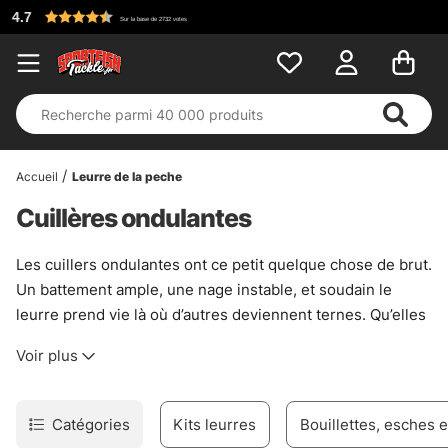
Accueil
Leurre de la peche
Cuillères ondulantes
Les cuillers ondulantes ont ce petit quelque chose de brut.
Un battement ample, une nage instable, et soudain le
leurre prend vie là où d’autres deviennent ternes. Qu’elles
soient classiques ou issues de modèles plus récents, elles
Voir plus
méritent presque toujours une place dans la boîte, car
elles savent déclencher des attaques même quand les
poissons semblent boudeurs. Pas magique. Juste très
Catégories
Kits leurres
Bouillettes, esches 
convaincant.