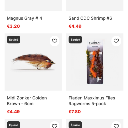
Magnus Gray # 4
Sand CDC Shrimp #6
€3.20
€4.49
Épuisé
Épuisé
Midi Zonker Golden
Fladen Maxximus Flies
Brown - 6cm
Ragworms 5-pack
€4.49
€7.80
Épuisé
Épuisé