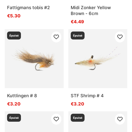
Fattigmans tobis #2
Midi Zonker Yellow
Brown - 6cm
€5.30
€4.49
Épuisé
Épuisé
Kuttlingen # 8
STF Shrimp # 4
€3.20
€3.20
Épuisé
Épuisé