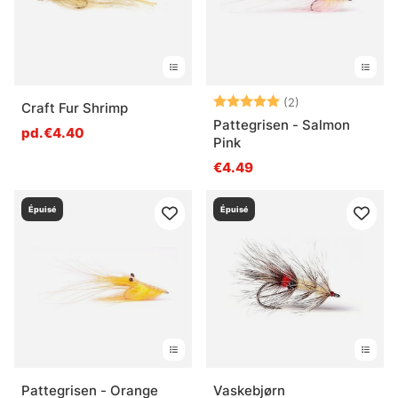
Note:
5.0 sur 5 étoile
(2)
Craft Fur Shrimp
Pattegrisen - Salmon
pd.€4.40
Pink
€4.49
Épuisé
Épuisé
Pattegrisen - Orange
Vaskebjørn