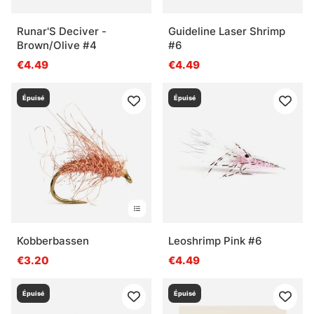
Runar'S Deciver -
Guideline Laser Shrimp
Brown/Olive #4
#6
€4.49
€4.49
Épuisé
Épuisé
Kobberbassen
Leoshrimp Pink #6
€3.20
€4.49
Épuisé
Épuisé