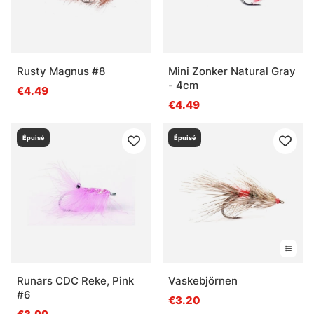
Rusty Magnus #8
Mini Zonker Natural Gray
- 4cm
€4.49
€4.49
Épuisé
Épuisé
Runars CDC Reke, Pink
Vaskebjörnen
#6
€3.20