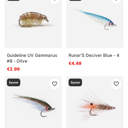
Guideline UV Gammarus
Runar'S Deciver Blue - 4
#8 - Olive
€4.49
€2.99
Épuisé
Épuisé