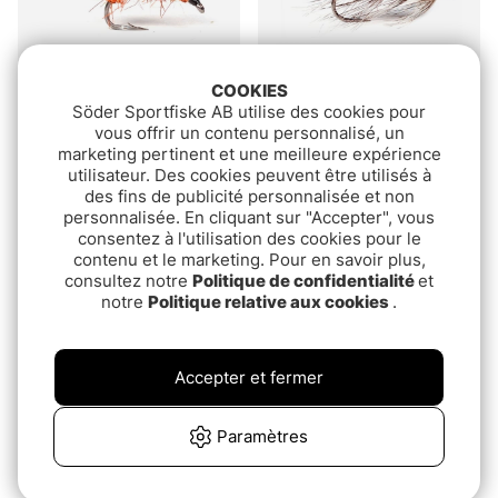
COOKIES
Söder Sportfiske AB utilise des cookies pour
Guideline Kobberbassen
Guideline Vaskebjørn #8
vous offrir un contenu personnalisé, un
€2.99
€4.49
marketing pertinent et une meilleure expérience
utilisateur. Des cookies peuvent être utilisés à
des fins de publicité personnalisée et non
Épuisé
Épuisé
personnalisée. En cliquant sur "Accepter", vous
consentez à l'utilisation des cookies pour le
contenu et le marketing. Pour en savoir plus,
consultez notre
Politique de confidentialité
et
notre
Politique relative aux cookies
.
Accepter et fermer
Craft Fur Sandeel Pink #
Pattegrisen # 6
Paramètres
6
€2.50
€2.60