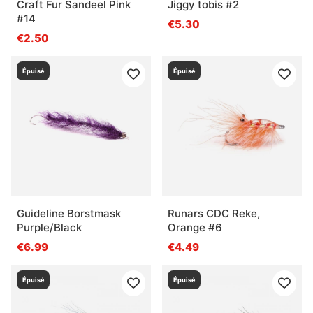
Craft Fur Sandeel Pink
Jiggy tobis #2
#14
€5.30
€2.50
Épuisé
Épuisé
Guideline Borstmask
Runars CDC Reke,
Purple/Black
Orange #6
€6.99
€4.49
Épuisé
Épuisé