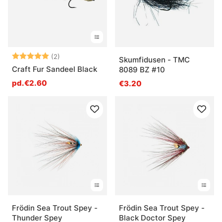
Note:
5.0 sur 5 étoiles
(2)
Skumfidusen - TMC
Craft Fur Sandeel Black
8089 BZ #10
pd.€2.60
€3.20
Frödin Sea Trout Spey -
Frödin Sea Trout Spey -
Thunder Spey
Black Doctor Spey