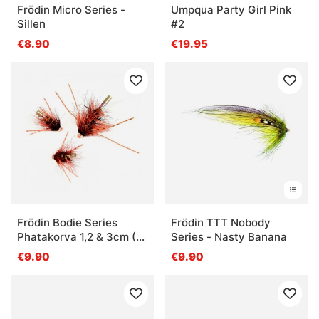
Frödin Micro Series -
Umpqua Party Girl Pink
Sillen
#2
€8.90
€19.95
Frödin Bodie Series
Frödin TTT Nobody
Phatakorva 1,2 & 3cm (3-
Series - Nasty Banana
pack)
€9.90
€9.90