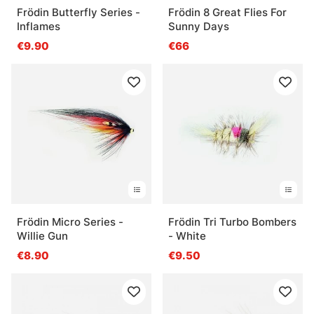
Frödin Butterfly Series -
Frödin 8 Great Flies For
Inflames
Sunny Days
€9.90
€66
Frödin Micro Series -
Frödin Tri Turbo Bombers
Willie Gun
- White
€8.90
€9.50