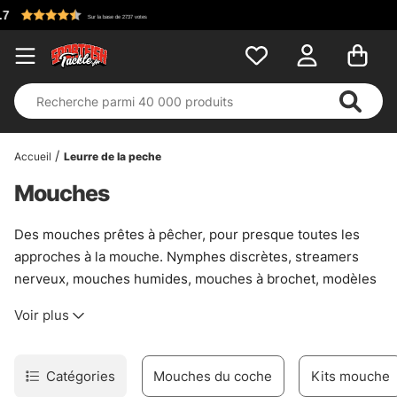
Accueil
Leurre de la peche
Mouches
Des mouches prêtes à pêcher, pour presque toutes les
approches à la mouche. Nymphes discrètes, streamers
nerveux, mouches humides, mouches à brochet, modèles
tubulaires, hitch, mouches à saumon… la sélection couvre
Voir plus
les usages sérieux, pas les fantaisies. Quand il faut
présenter juste, ou déclencher une attaque sans trop
bricoler, une bonne mouche fait vite la différence. C’est là
Catégories
Mouches du coche
Kits mouche
que le choix compte.