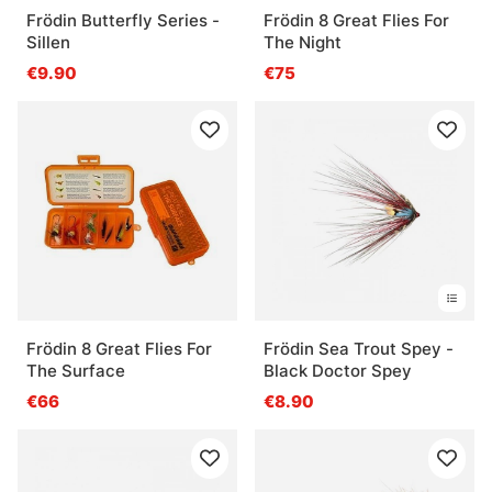
Frödin Butterfly Series -
Frödin 8 Great Flies For
Sillen
The Night
€9.90
€75
Frödin 8 Great Flies For
Frödin Sea Trout Spey -
The Surface
Black Doctor Spey
€66
€8.90