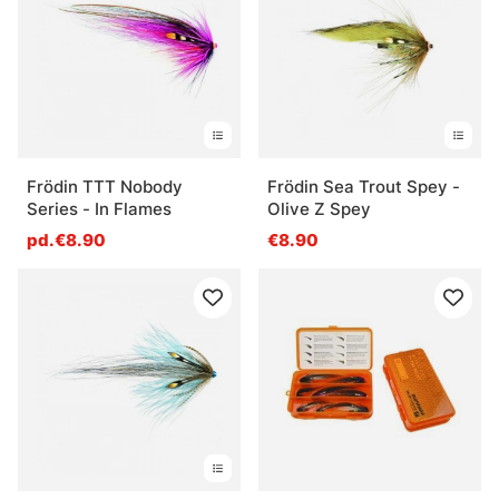
Frödin TTT Nobody
Frödin Sea Trout Spey -
Series - In Flames
Olive Z Spey
pd.€8.90
€8.90