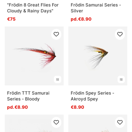
"Frödin 8 Great Flies For
Frödin Samurai Series -
Cloudy & Rainy Days"
Silver
€75
pd.€8.90
Frödin TTT Samurai
Frödin Spey Series -
Series - Bloody
Akroyd Spey
pd.€8.90
€8.90