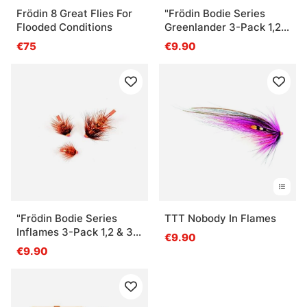
Frödin 8 Great Flies For
"Frödin Bodie Series
Flooded Conditions
Greenlander 3-Pack 1,2 &
3 cm"
€75
€9.90
"Frödin Bodie Series
TTT Nobody In Flames
Inflames 3-Pack 1,2 & 3
€9.90
cm"
€9.90