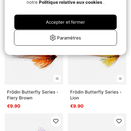
notre
Politique relative aux cookies
.
Frödin Classic Classic -
Frödin BTT Nobody
Black Doctor
Series Yellow White
Wing
€9.90
pd.€8.90
Accepter et fermer
Paramètres
Frödin Butterfly Series -
Frödin Butterfly Series -
Fiery Brown
Lion
€9.90
€9.90