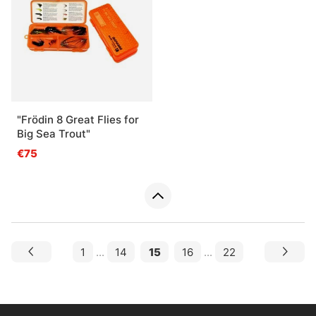
"Frödin 8 Great Flies for
Big Sea Trout"
€75
1
...
14
15
16
...
22