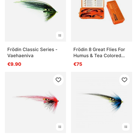
Qu’est-ce qu’une mouche prête à pêcher ?
Qu’est-ce qu’une nymphe en pêche à la mouche
?
Frödin Classic Series -
Frödin 8 Great Flies For
Qu’est-ce qu’un streamer ?
Vaehaeniva
Humus & Tea Colored
Water
€9.90
€75
Quand utiliser une mouche tubulaire ?