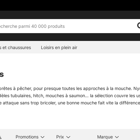
s et chaussures
Loisirs en plein air
s
rêtes à pêcher, pour presque toutes les approches à la mouche. N
èles tubulaires, hitch, mouches à saumon… la sélection couvre les usa
 attaque sans trop bricoler, une bonne mouche fait vite la différence
ences viennent de marques reconnues comme Vision, Guideline, Frödin, 
vé, avec des montages réguliers, des matériaux cohérents et un comp
 plus aguerri, ça évite les surprises un peu bêtes, celles qui coûtent
seil sur la mouche à sortir selon la saison, la profondeur ou l’espèce
Promotions
Prix
Marque