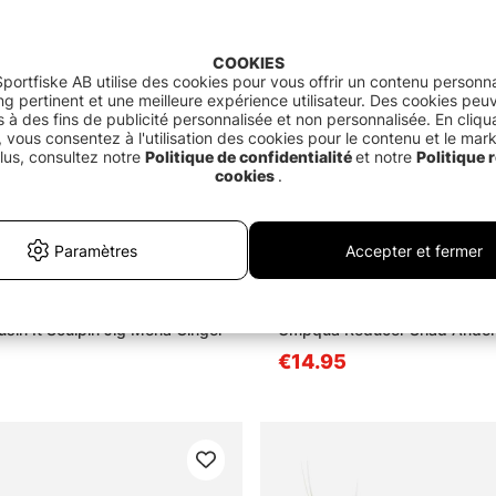
COOKIES
portfiske AB utilise des cookies pour vous offrir un contenu personna
g pertinent et une meilleure expérience utilisateur. Des cookies peu
és à des fins de publicité personnalisée et non personnalisée. En cliqu
 vous consentez à l'utilisation des cookies pour le contenu et le mar
lus, consultez notre
Politique de confidentialité
et notre
Politique r
cookies
.
Paramètres
Accepter et fermer
in It Sculpin Jig Mena Ginger
Umpqua Reducer Shad Ander
€14.95