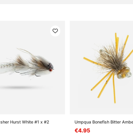
 leurres
réquentes
 qu’une mouche prête à pêcher ?
e qu’une nymphe en pêche à la mouche ?
 qu’un streamer ?
liser une mouche tubulaire ?
her Hurst White #1 x #2
Umpqua Bonefish Bitter Ambe
€4.95