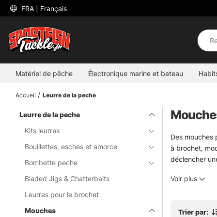
 FRA 
| Français
Matériel de pêche
Électronique marine et bateau
Habit
Accueil
Leurre de la peche
Mouche
Leurre de la peche
Kits leurres
Des mouches p
Bouillettes, esches et amorce
à brochet, mod
déclencher une
Bombette peche
Ici, les référ
Bladed Jigs & Chatterbaits
Voir plus
matériel éprou
Pour un pêcheur
Leurres pour le brochet
Besoin d’un con
Mouches
Trier par: