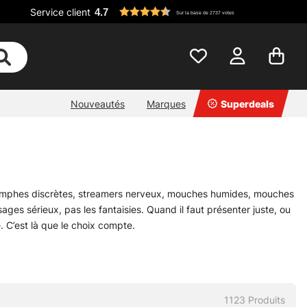
Service client
4.7
Sur la base de 2737 votes
Nouveautés
Marques
Superdeals
ymphes discrètes, streamers nerveux, mouches humides, mouches
ges sérieux, pas les fantaisies. Quand il faut présenter juste, ou
. C’est là que le choix compte.
Umpqua et Unique Flies. Pas pour faire joli. Pour rester sur du
ortement prévisible dans l’eau. Pour un débutant, ça rassure.
 une belle fenêtre d’activité.
 visée ? Un message suffit. L’aide est là, simplement, sans détour.
1123
Produits