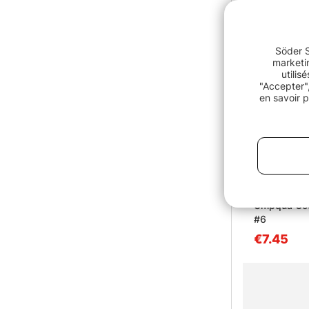
Söder S
marketin
utilis
"Accepter",
en savoir p
Umpqua Cous
#6
€7.45