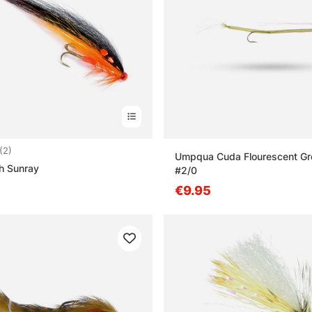
3.0 sur 5 étoiles
(2)
Umpqua Cuda Flourescent G
h Sunray
#2/0
€9.95