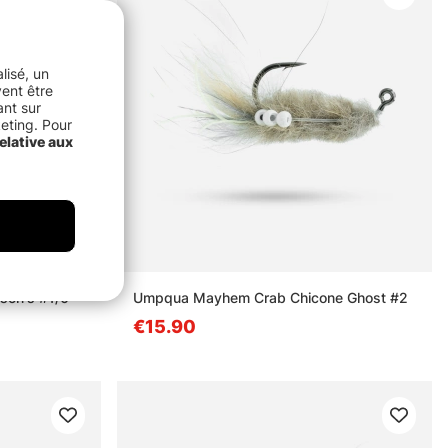
lisé, un
vent être
ant sur
keting. Pour
elative aux
son's #1/0
Umpqua Mayhem Crab Chicone Ghost #2
€15.90