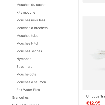
» Retour aux
Mouches du coche
Kits mouche
Mouches mouillées
Questions f
Mouches à brochets
Qu’est-ce
Mouches tube
Mouches Hitch
Mouches sèches
Qu’est-c
Nymphes
Streamers
Qu’est-ce
Mouche côte
Mouches à saumon
Quand uti
Salt Water Flies
Umpqua Tras
Grenouilles
€12.95