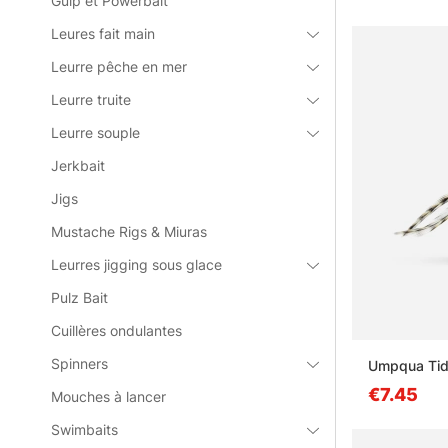
Gulp et Powerbait
Leures fait main
Leurre pêche en mer
Leurre truite
Leurre souple
Jerkbait
Jigs
Mustache Rigs & Miuras
Leurres jigging sous glace
Pulz Bait
Cuillères ondulantes
Spinners
Umpqua Tide
€7.45
Mouches à lancer
Swimbaits