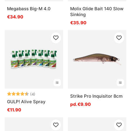
Megabass Big-M 4.0
Molix Glide Bait 140 Slow
Sinking
€34.90
€35.90
Note:
4.3 sur 5 étoiles
(4)
Strike Pro Inquisitor 8cm
GULP! Alive Spray
pd.€9.90
€11.90