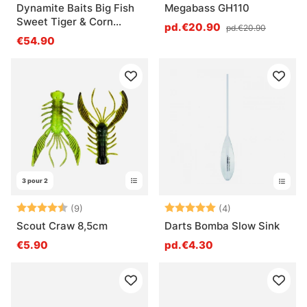
Dynamite Baits Big Fish
Megabass GH110
Sweet Tiger & Corn
pd.€20.90
pd.€20.90
Boilies 5kg
€54.90
3 pour 2
Note:
4.6 sur 5 étoiles
Note:
5.0 sur 5 étoile
(9)
(4)
Scout Craw 8,5cm
Darts Bomba Slow Sink
€5.90
pd.€4.30