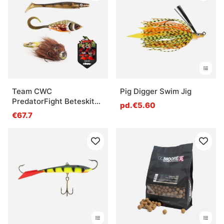
Team CWC
Pig Digger Swim Jig
PredatorFight Beteskit
pd.€5.60
Gädda
€67.7