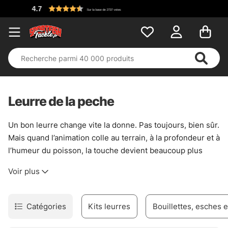
Leurre de la peche
Un bon leurre change vite la donne. Pas toujours, bien sûr.
Mais quand l’animation colle au terrain, à la profondeur et à
l’humeur du poisson, la touche devient beaucoup plus
crédible. Cette catégorie rassemble des modèles pensés
Voir plus
pour couvrir les cas les plus courants : brochet embusqué
dans le couvert, perche qui chasse en eau claire, ou
sandre qui demande une présentation plus propre.
Catégories
Kits leurres
Bouillettes, esches 
Les leurres durs ont chacun leur langage. Les
jerkbaits
créent des ruptures sèches et des attaques réflexes, très