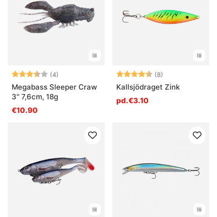
Note:
3.3 sur 5 étoiles
Note:
4.1 sur 5 étoiles
(4)
(8)
Megabass Sleeper Craw
Kallsjödraget Zink
3'' 7,6cm, 18g
pd.€3.10
€10.90