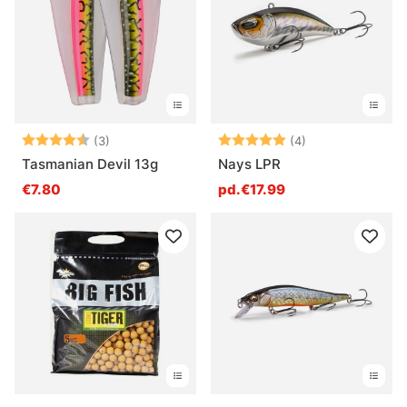
» Crankbaits
Questions fréquentes
Note:
4.7 sur 5 étoiles
Note:
5.0 sur 5 étoile
(3)
(4)
Qu’est-ce qu’un leurre dur ?
Tasmanian Devil 13g
Nays LPR
€7.80
pd.€17.99
Qu’est-ce qu’un jerkbait ?
Qu’est-ce qu’un crankbait ?
Qu’est-ce qu’un tail bait ou leurre hybride ?