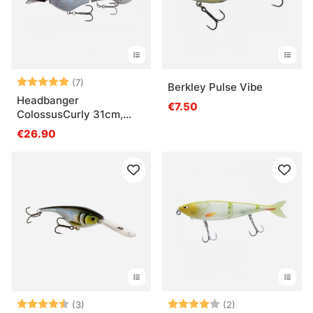
Note:
5.0 sur 5 étoiles
(7)
Berkley Pulse Vibe
Headbanger
€7.50
ColossusCurly 31cm,
170g
€26.90
Note:
4.7 sur 5 étoiles
Note:
4.0 sur 5 étoile
(3)
(2)