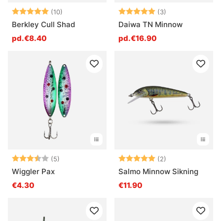
Note:
5.0 sur 5 étoiles
Note:
5.0 sur 5 étoile
(10)
(3)
Berkley Cull Shad
Daiwa TN Minnow
pd.€8.40
pd.€16.90
Note:
3.6 sur 5 étoiles
Note:
5.0 sur 5 étoile
(5)
(2)
Wiggler Pax
Salmo Minnow Sikning
€4.30
€11.90