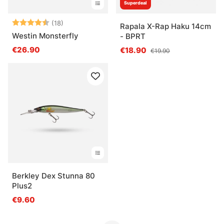
Superdeal
Note:
4.8 sur 5 étoiles
(18)
Rapala X-Rap Haku 14cm
Westin Monsterfly
- BPRT
€26.90
€18.90
€19.90
Berkley Dex Stunna 80
Plus2
€9.60