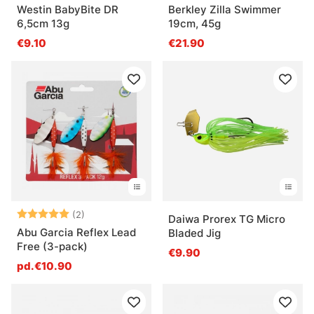
Westin BabyBite DR
Berkley Zilla Swimmer
6,5cm 13g
19cm, 45g
€9.10
€21.90
Note:
5.0 sur 5 étoiles
(2)
Daiwa Prorex TG Micro
Abu Garcia Reflex Lead
Bladed Jig
Free (3-pack)
€9.90
pd.€10.90