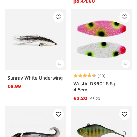
pd.€4.80
Note:
4.8 sur 5 étoil
(29)
Sunray White Underwing
Westin D360° 5,5g,
€6.99
4,5cm
€3.20
€3.20