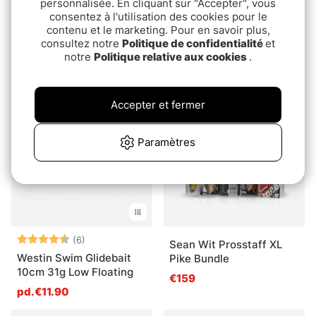
personnalisée. En cliquant sur "Accepter", vous
Note:
5.0 sur 5 étoile
consentez à l'utilisation des cookies pour le
(2)
Strike Pro Inquisitor
contenu et le marketing. Pour en savoir plus,
Fox Rage Jointed
MDR, susp, 8cm, 9,1g -
consultez notre
Politique de confidentialité
et
Replicant
Golden Shiner
€11.90
notre
Politique relative aux cookies
.
pd.€16.90
Package Deal!
Accepter et fermer
Paramètres
Note:
4.7 sur 5 étoiles
(6)
Sean Wit Prosstaff XL
Westin Swim Glidebait
Pike Bundle
10cm 31g Low Floating
€159
pd.€11.90