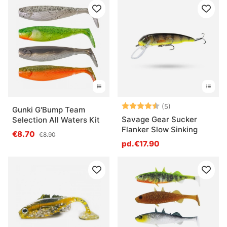
Note:
4.6 sur 5 étoile
(5)
Gunki G'Bump Team
Savage Gear Sucker
Selection All Waters Kit
Flanker Slow Sinking
€8.70
€8.90
pd.€17.90