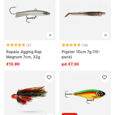
Note:
5.0 sur 5 étoiles
Note:
4.4 sur 5 étoil
(2)
(14)
Rapala Jigging Rap
Pigster 10cm 7g (10-
Magnum 7cm, 32g
pack)
€13.90
pd.€7.30