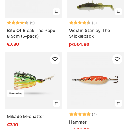
Note:
4.6 sur 5 étoiles
Note:
4.6 sur 5 étoile
(5)
(8)
Bite Of Bleak The Pope
Westin Stanley The
8,5cm (5-pack)
Stickleback
€7.80
pd.€4.80
Nouvelles
Note:
5.0 sur 5 étoile
(2)
Mikado M-chatter
Hammer
€7.10