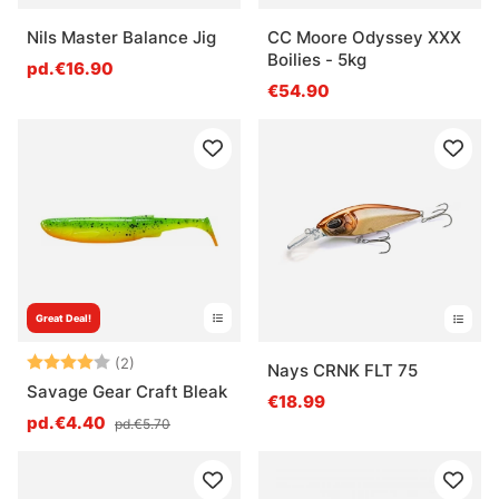
Nils Master Balance Jig
CC Moore Odyssey XXX
Boilies - 5kg
pd.€16.90
€54.90
Great Deal!
Note:
4.0 sur 5 étoiles
(2)
Nays CRNK FLT 75
Savage Gear Craft Bleak
€18.99
pd.€4.40
pd.€5.70