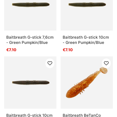
» Crankbaits
Questions fréquentes
Baitbreath G-stick 7,6cm
Baitbreath G-stick 10cm
- Green Pumpkin/Blue
- Green Pumpkin/Blue
Qu’est-ce qu’un leurre dur ?
€7.10
€7.10
Qu’est-ce qu’un jerkbait ?
Qu’est-ce qu’un crankbait ?
Qu’est-ce qu’un tail bait ou leurre hybride ?
Baitbreath G-stick 10cm
Baitbreath BeTanCo