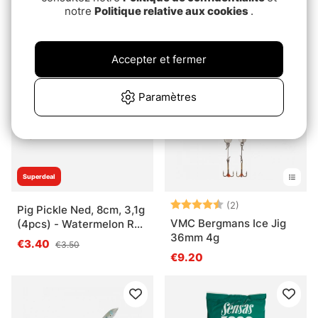
notre
Politique relative aux cookies
.
leader 2-pcs
9,8cm, 23g - Fluo UV
Green Yellow
€6.90
€7.50
Accepter et fermer
Paramètres
Superdeal
Note:
4.5 sur 5 étoile
(2)
Pig Pickle Ned, 8cm, 3,1g
VMC Bergmans Ice Jig
(4pcs) - Watermelon Red
36mm 4g
Flake
€3.40
€3.50
€9.20