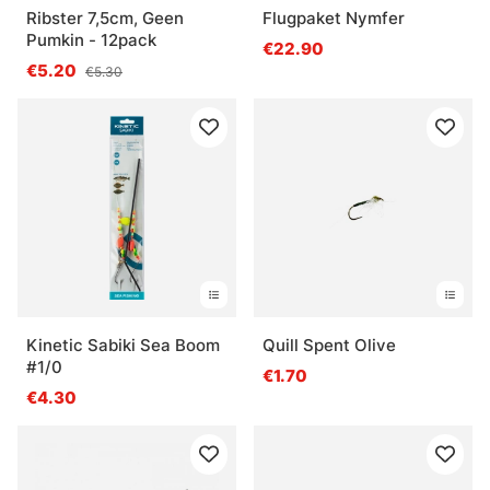
Ribster 7,5cm, Geen
Flugpaket Nymfer
Pumkin - 12pack
€22.90
€5.20
€5.30
Kinetic Sabiki Sea Boom
Quill Spent Olive
#1/0
€1.70
€4.30