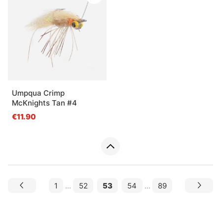
Umpqua Crimp
McKnights Tan #4
€11.90
1
...
52
53
54
...
89