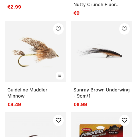
Nutty Crunch Fluor
€2.99
Yellow 80g
€9
Guideline Muddler
Sunray Brown Underwing
Minnow
- 9cm/1
€4.49
€6.99