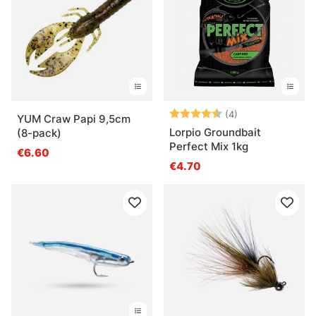
Note:
4.5 sur 5 étoile
(4)
YUM Craw Papi 9,5cm
Lorpio Groundbait
(8-pack)
Perfect Mix 1kg
€6.60
€4.70