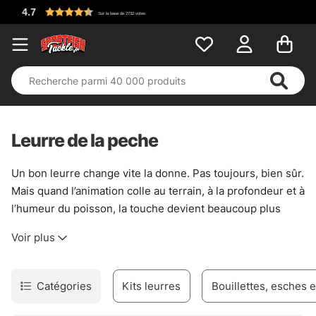
Leurre de la peche
Un bon leurre change vite la donne. Pas toujours, bien sûr.
Mais quand l’animation colle au terrain, à la profondeur et à
l’humeur du poisson, la touche devient beaucoup plus
crédible. Cette catégorie rassemble des modèles pensés
Voir plus
pour couvrir les cas les plus courants : brochet embusqué
dans le couvert, perche qui chasse en eau claire, ou
sandre qui demande une présentation plus propre.
Catégories
Kits leurres
Bouillettes, esches 
Les leurres durs ont chacun leur langage. Les
jerkbaits
créent des ruptures sèches et des attaques réflexes, très