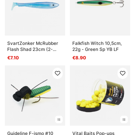
SvartZonker McRubber
Falkfish Witch 10,5cm,
Flash Shad 23cm (2-
22g - Green Sp YB LF
pack) - Blue Silver
€7.10
€8.90
Guideline F-ismo #10
Vital Baits Pop-ups