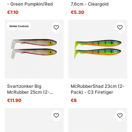
- Green Pumpkin/Red
7,6cm - Cleargold
€7.10
€5.30
Söder Custom
Svartzonker Big
McRubberShad 23cm (2-
McRubber 25cm (2-
Pack) - C3 Firetiger
pack) - Söder Custom
€11.90
€8
Red Ghost Flash