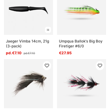
Jaeger Vimba 14cm, 21g
Umpqua Ballok's Big Boy
(3-pack)
Firetiger #6/0
pd.€7.10
€27.95
pd.€7.10