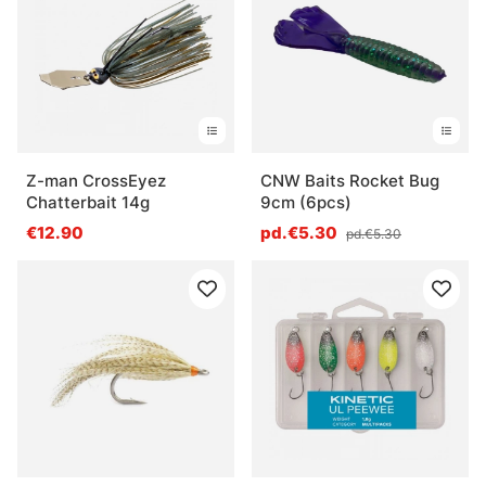
Z-man CrossEyez
CNW Baits Rocket Bug
Chatterbait 14g
9cm (6pcs)
€12.90
pd.€5.30
pd.€5.30