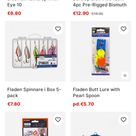
Eye 10
4pc Pre-Rigged Bismuth
€6.80
€12.90
€16.90
Fladen Spinnare i Box 5-
Fladen Butt Lure with
pack
Pearl Spoon
€7.80
pd.€5.70