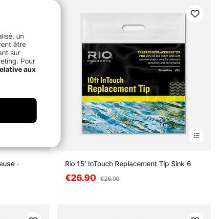
lisé, un
vent être
ant sur
keting. Pour
elative aux
euse -
Rio 15' InTouch Replacement Tip Sink 6
€26.90
€26.90