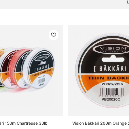
 ensemble, le point de départ reste ici : les
» lignes
.
réquentes sur les soies de mouche
 qu’une soie de mouche ?
 qu’une soie flottante ?
 qu’une tête plongeante ?
choisir la bonne soie de mouche ?
äri 150m Chartreuse 30lb
Vision Bäkkäri 200m Orange 