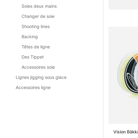
lignes dans son
Soies deux mains
Changer de soie
Shooting lines
Questions f
Backing
Qu’est-ce
Têtes de ligne
Des Tippet
Accessoires soie
Qu’est-ce
Lignes jigging sous glace
Accessoires ligne
Qu’est-ce
Comment 
Vision Bäkk