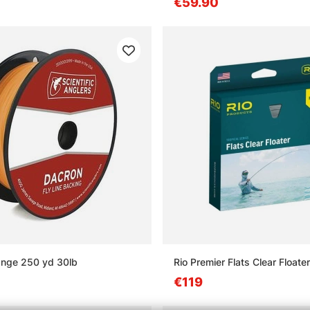
€59.90
ange 250 yd 30lb
Rio Premier Flats Clear Floater
€119