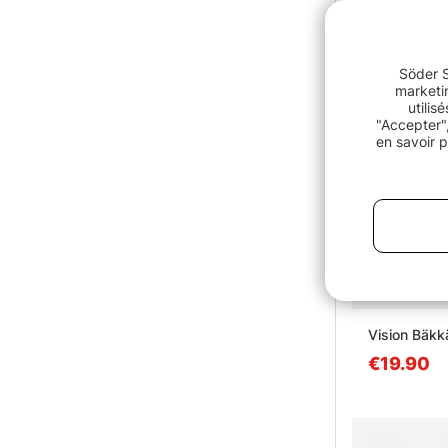
Söder S
marketin
utilis
"Accepter",
en savoir p
Vision Bäkk
€19.90