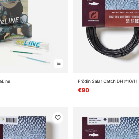
eLine
Frödin Salar Catch DH #10/11
€90