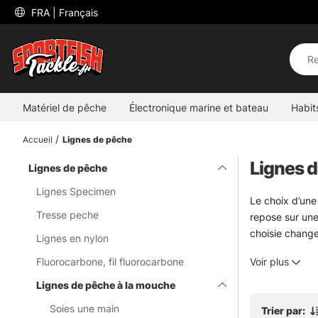
 FRA 
| Français
Matériel de pêche
Électronique marine et bateau
Habit
Accueil
Lignes de pêche
Lignes 
Lignes de pêche
Lignes Specimen
Le choix d’une
Tresse peche
repose sur une 
choisie change
Lignes en nylon
Cette sous-cat
Fluorocarbone, fil fluorocarbone
Voir plus
d’eau. Certain
que la puissan
Lignes de pêche à la mouche
Chez Sportfish
Soies une main
Trier par: