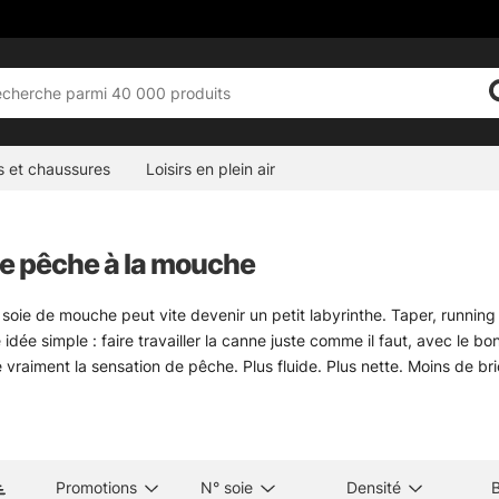
s et chaussures
Loisirs en plein air
de pêche à la mouche
 soie de mouche peut vite devenir un petit labyrinthe. Taper, running 
idée simple : faire travailler la canne juste comme il faut, avec le bo
 vraiment la sensation de pêche. Plus fluide. Plus nette. Moins de bri
égorie rassemble des soies pensées pour des usages bien précis, du 
es chargent vite la canne pour lancer court et propre. D’autres sont
ce brute. Pas besoin de tout connaître d’un coup ; un bon repère, que
tackle, l’accent est mis sur ce qui marche vraiment selon la pêche vis
Promotions
N° soie
Densité
B