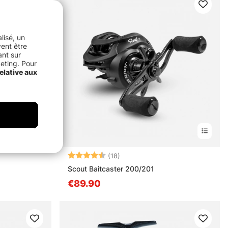
lisé, un
vent être
ant sur
keting. Pour
elative aux
Note:
4.4 sur 5 étoiles
(18)
Scout Baitcaster 200/201
€89.90