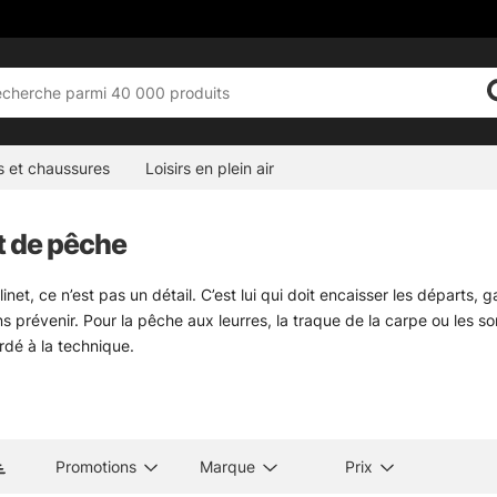
s et chaussures
Loisirs en plein air
t de pêche
inet, ce n’est pas un détail. C’est lui qui doit encaisser les départs,
s prévenir. Pour la pêche aux leurres, la traque de la carpe ou les s
rdé à la technique.
ion couvre les usages les plus courants, du moulinet léger pour les 
inning reste le plus simple à prendre en main et le plus passe-partou
es volumineux. En mer, mieux vaut viser des modèles résistants à la 
ur aller plus loin, voici trois repères utiles :
moulinets de pêche en 
Promotions
Marque
Prix
t aussi sur des détails très concrets. Le ratio compte pour la vitesse 