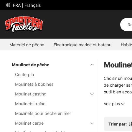
 FRA 
| Français
Matériel de pêche
Électronique marine et bateau
Habit
Mouline
Moulinet de pêche
Centerpin
Choisir un moul
Moulinets à bobines
de charger san
outil bien acco
Moulinet casting
Ici, la sélect
Moulinets traîne
Voir plus
appuyés. Le sp
avec des leurr
Moulinets pour pêche en mer
bronche pas. Po
Moulinet carpe
Trier par:
Le choix se fai