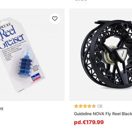
Note:
4.7 sur 5 étoile
(3)
tt
Guideline NOVA Fly Reel Blac
pd.€179.99