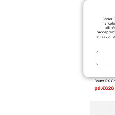
Söder S
marketin
utilis
"Accepter",
en savoir p
Bauer RX Ch
pd.€626