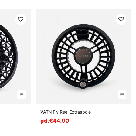
s
VATN Fly Reel Extraspole
k
pd.€44.90