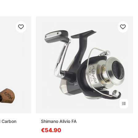
sse sec. Un moulinet bien choisi, c’est moins de bricolage au bord de
ll Carbon
Shimano Alivio FA
€54.90