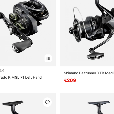
5.0 sur 5 étoiles
(2)
Shimano Baitrunner XTB Med
rado K MGL 71 Left Hand
€209