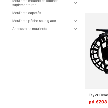
taille du poiss
Moulinets mouche et bobines
suplémentaires
l’eau et plus 
Moulinets capotés
» Voir les s
Moulinets pêche sous glace
Accessoires moulinets
Questions f
Qu’est-ce
Qu’est-ce
Qu’est-ce
Taylor Elemn
Qu’est-ce
pd.€293