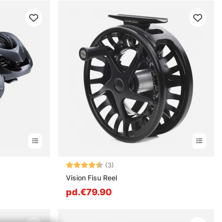
Note:
4.3 sur 5 étoiles
(3)
Vision Fisu Reel
pd.€79.90