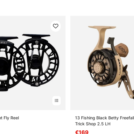
on visé. Et le frein, lui, doit rester souple sous pression, sinon ça ca
de pêche, tout simplement.
ous-catégories principales
réquentes sur les moulinets
 qu’un moulinet spinning ?
 qu’un moulinet casting ?
 qu’un bon ratio de moulinet ?
t Fly Reel
13 Fishing Black Betty Freefa
 qu’un moulinet résistant à la corrosion ?
Trick Shop 2.5 LH
€169