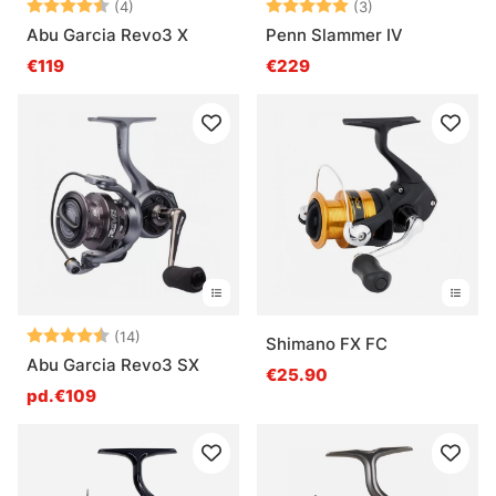
Note:
4.8 sur 5 étoiles
Note:
5.0 sur 5 étoile
(4)
(3)
Abu Garcia Revo3 X
Penn Slammer IV
€119
€229
Note:
4.8 sur 5 étoiles
(14)
Shimano FX FC
Abu Garcia Revo3 SX
€25.90
pd.€109