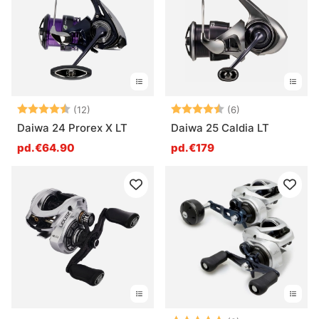
Note:
4.3 sur 5 étoiles
Note:
4.2 sur 5 étoile
(12)
(6)
Daiwa 24 Prorex X LT
Daiwa 25 Caldia LT
pd.€64.90
pd.€179