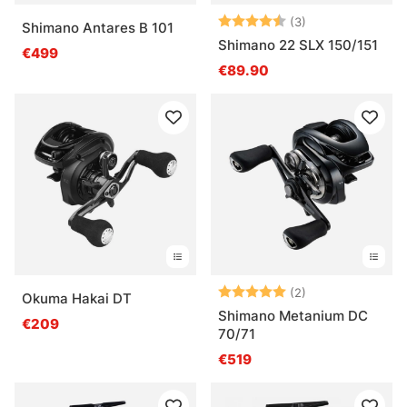
Note:
4.7 sur 5 étoile
(3)
Shimano Antares B 101
Shimano 22 SLX 150/151
€499
€89.90
Note:
5.0 sur 5 étoile
(2)
Okuma Hakai DT
Shimano Metanium DC
€209
70/71
€519