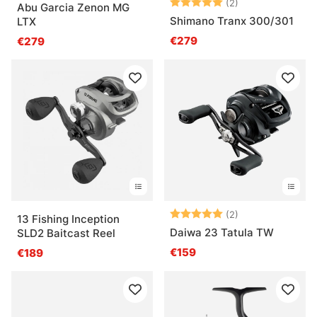
Note:
5.0 sur 5 étoile
(2)
Abu Garcia Zenon MG
Shimano Tranx 300/301
LTX
€279
€279
Note:
5.0 sur 5 étoile
(2)
13 Fishing Inception
Daiwa 23 Tatula TW
SLD2 Baitcast Reel
€159
€189