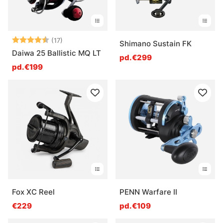
Note:
4.9 sur 5 étoiles
(17)
Shimano Sustain FK
Daiwa 25 Ballistic MQ LT
pd.€299
pd.€199
Fox XC Reel
PENN Warfare II
€229
pd.€109