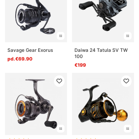
Questions fréquentes sur les moulinets
Qu’est-ce qu’un moulinet spinning ?
Savage Gear Exorus
Daiwa 24 Tatula SV TW
Qu’est-ce qu’un moulinet casting ?
100
pd.€69.90
€199
Qu’est-ce qu’un bon ratio de moulinet ?
Qu’est-ce qu’un moulinet résistant à la corrosion
?