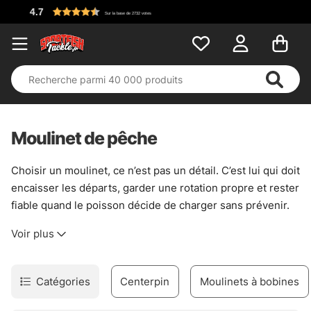
Moulinet de pêche
Choisir un moulinet, ce n’est pas un détail. C’est lui qui doit
encaisser les départs, garder une rotation propre et rester
fiable quand le poisson décide de charger sans prévenir.
Pour la pêche aux leurres, la traque de la carpe ou les
Voir plus
sorties en mer, le bon modèle change tout. Pas de magie.
Juste un outil bien accordé à la technique.
Ici, la sélection couvre les usages les plus courants, du
Catégories
Centerpin
Moulinets à bobines
moulinet léger pour les pêches fines jusqu’aux modèles
costauds pensés pour les combats appuyés. Le spinning