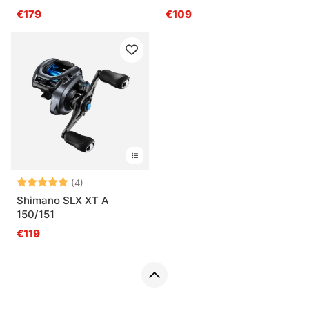
€179
€109
Note:
5.0 sur 5 étoiles
(4)
Shimano SLX XT A
150/151
€119