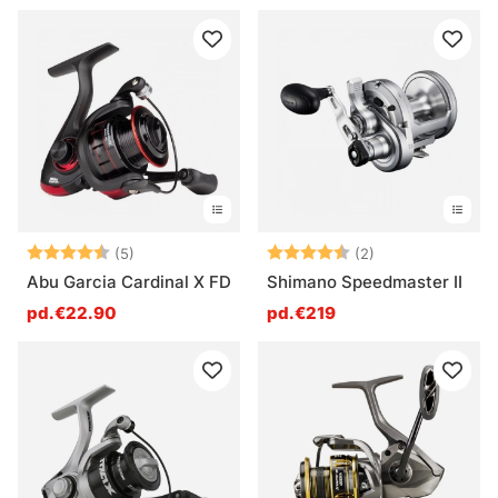
Note:
4.6 sur 5 étoiles
Note:
4.5 sur 5 étoile
(5)
(2)
Abu Garcia Cardinal X FD
Shimano Speedmaster II
pd.€22.90
pd.€219