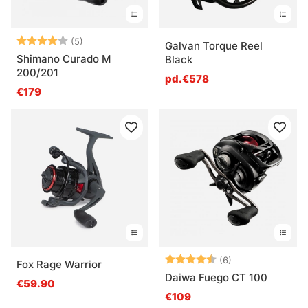
Note:
4.0 sur 5 étoiles
(5)
Galvan Torque Reel
Shimano Curado M
Black
200/201
pd.€578
€179
Note:
4.5 sur 5 étoile
(6)
Fox Rage Warrior
Daiwa Fuego CT 100
€59.90
€109