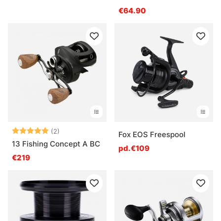
€64.90
Note:
5.0 sur 5 étoiles
(2)
Fox EOS Freespool
13 Fishing Concept A BC
pd.€109
€219