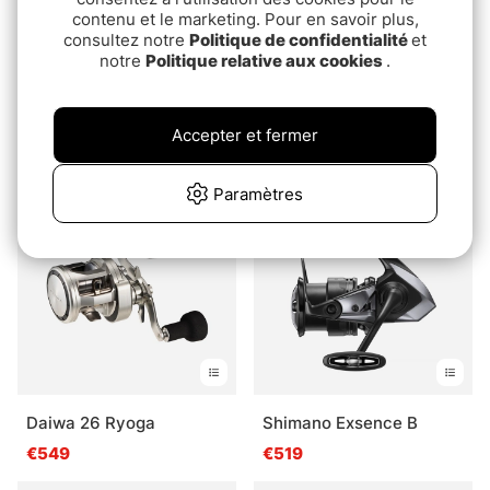
contenu et le marketing. Pour en savoir plus,
consultez notre
Politique de confidentialité
et
notre
Politique relative aux cookies
.
Note:
5.0 sur 5 étoiles
Note:
5.0 sur 5 étoile
(8)
(4)
Daiwa Tatula TWS 300
Shimano Vanquish FA
Competition Edition
pd.€239
Accepter et fermer
pd.€499
Paramètres
Daiwa 26 Ryoga
Shimano Exsence B
€549
€519