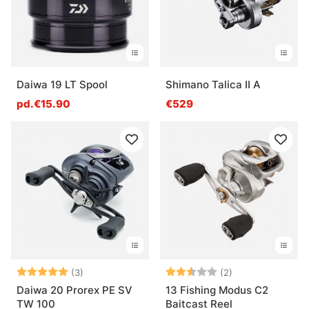
Daiwa 19 LT Spool
Shimano Talica II A
pd.€15.90
€529
Note:
5.0 sur 5 étoiles
Note:
2.5 sur 5 étoile
(3)
(2)
Daiwa 20 Prorex PE SV
13 Fishing Modus C2
TW 100
Baitcast Reel