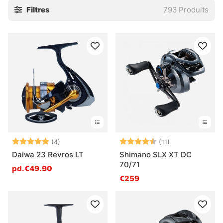
Filtres
793
Produits
reste le plus simple à prendre en main et le plus passe-
partout. Le casting apporte plus de précision et de
répondant, surtout avec des leurres volumineux. En mer,
mieux vaut viser des modèles résistants à la corrosion,
avec des roulements protégés et un frein qui ne bronche
pas. Pour aller plus loin, voici trois repères utiles :
moulinets de pêche en mer
,
moulinets traîne
et
moulinets
baitcasting
.
Le choix se fait aussi sur des détails très concrets. Le ratio
compte pour la vitesse de récupération. La capacité de
ligne doit suivre la distance et la taille du poisson visé. Et
Note:
5.0 sur 5 étoiles
Note:
4.5 sur 5 étoil
(4)
(11)
le frein, lui, doit rester souple sous pression, sinon ça
Daiwa 23 Revros LT
Shimano SLX XT DC
casse sec. Un moulinet bien choisi, c’est moins de
70/71
pd.€49.90
bricolage au bord de l’eau et plus de pêche, tout
€259
simplement.
» Voir les sous-catégories principales