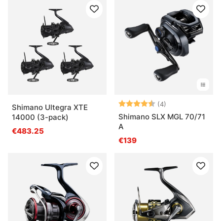
Note:
4.5 sur 5 étoile
(4)
Shimano Ultegra XTE
Shimano SLX MGL 70/71
14000 (3-pack)
A
€483.25
€139