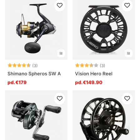
Note:
4.3 sur 5 étoiles
Note:
3.7 sur 5 étoile
(3)
(3)
Shimano Spheros SW A
Vision Hero Reel
pd.€179
pd.€149.90