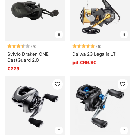
Note:
3.4 sur 5 étoiles
Note:
5.0 sur 5 étoile
(9)
(6)
Svivlo Draken ONE
Daiwa 23 Legalis LT
CastGuard 2.0
pd.€69.90
€229