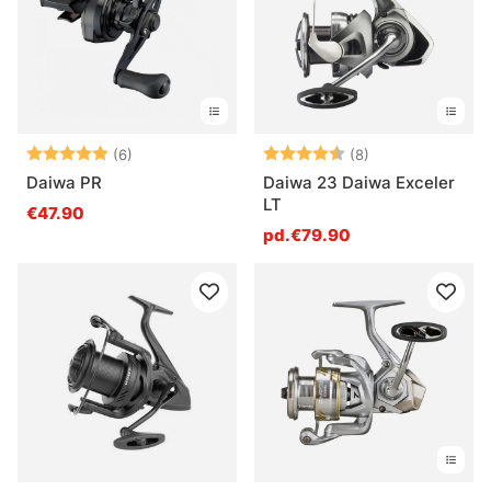
Note:
5.0 sur 5 étoiles
Note:
4.5 sur 5 étoile
(6)
(8)
Daiwa PR
Daiwa 23 Daiwa Exceler
LT
€47.90
pd.€79.90