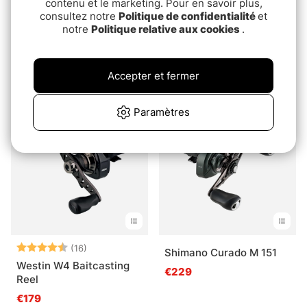
contenu et le marketing. Pour en savoir plus,
consultez notre
Politique de confidentialité
et
notre
Politique relative aux cookies
.
Shimano Tranx 400/401
Shimano Baitrunner XT-
RB
€329
Accepter et fermer
pd.€139
Paramètres
Note:
4.2 sur 5 étoiles
(16)
Shimano Curado M 151
Westin W4 Baitcasting
€229
Reel
€179