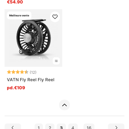
€54.90
Meilleure vente
Note:
4.9 sur 5 étoiles
(12)
VATN Fly Reel Fly Reel
pd.€109
1
2
3
4
...
16