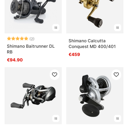
Questions fréquentes sur les moulinets
Qu’est-ce qu’un moulinet spinning ?
Note:
5.0 sur 5 étoiles
(2)
Shimano Calcutta
Shimano Baitrunner DL
Conquest MD 400/401
Qu’est-ce qu’un moulinet casting ?
RB
€459
€94.90
Qu’est-ce qu’un bon ratio de moulinet ?
Qu’est-ce qu’un moulinet résistant à la corrosion
?