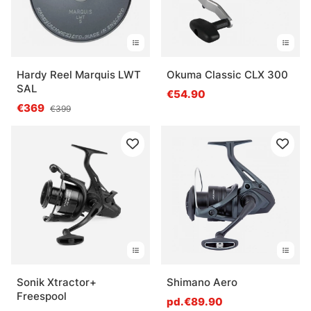
Hardy Reel Marquis LWT
Okuma Classic CLX 300
SAL
€54.90
€369
€399
Sonik Xtractor+
Shimano Aero
Freespool
pd.€89.90