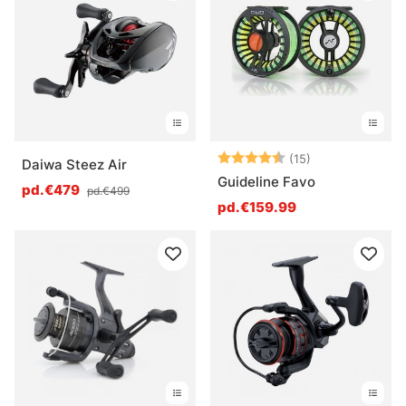
Note:
4.9 sur 5 étoil
(15)
Daiwa Steez Air
Guideline Favo
pd.€479
pd.€499
pd.€159.99