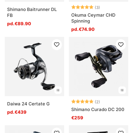
Note:
5.0 sur 5 étoile
(3)
Shimano Baitrunner DL
Okuma Ceymar CHD
FB
Spinning
pd.€89.90
pd.€74.90
Note:
5.0 sur 5 étoile
(2)
Daiwa 24 Certate G
Shimano Curado DC 200
pd.€439
€259