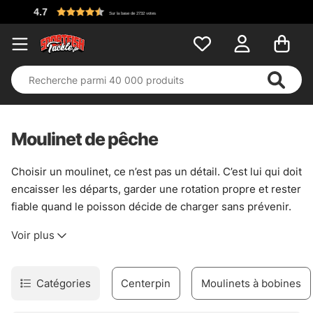
Moulinet de pêche
Choisir un moulinet, ce n’est pas un détail. C’est lui qui doit
encaisser les départs, garder une rotation propre et rester
fiable quand le poisson décide de charger sans prévenir.
Pour la pêche aux leurres, la traque de la carpe ou les
Voir plus
sorties en mer, le bon modèle change tout. Pas de magie.
Juste un outil bien accordé à la technique.
Ici, la sélection couvre les usages les plus courants, du
Catégories
Centerpin
Moulinets à bobines
moulinet léger pour les pêches fines jusqu’aux modèles
costauds pensés pour les combats appuyés. Le spinning