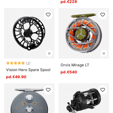
pd.€229
Note:
5.0 sur 5 étoiles
(2)
Orvis Mirage LT
Vision Hero Spare Spool
pd.€540
pd.€49.90