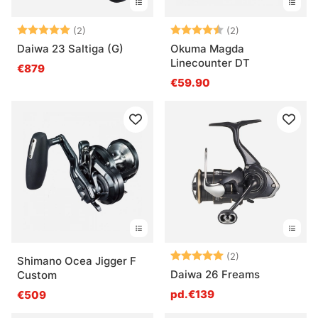
Note:
5.0 sur 5 étoiles
Note:
4.5 sur 5 étoile
(2)
(2)
Daiwa 23 Saltiga (G)
Okuma Magda
Linecounter DT
€879
€59.90
Note:
5.0 sur 5 étoile
(2)
Shimano Ocea Jigger F
Daiwa 26 Freams
Custom
pd.€139
€509