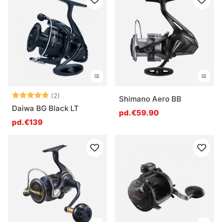
Note:
5.0 sur 5 étoiles
(2)
Shimano Aero BB
Daiwa BG Black LT
pd.€59.90
pd.€139