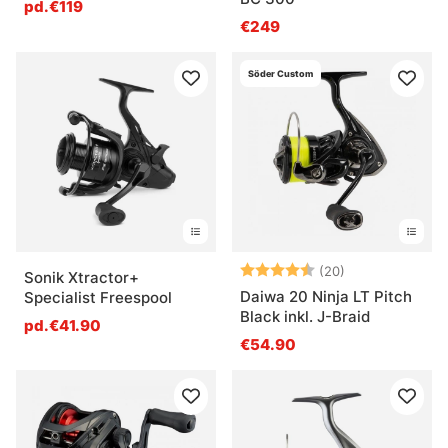
pd.€119
€249
Söder Custom
Note:
4.4 sur 5 étoil
(20)
Sonik Xtractor+
Daiwa 20 Ninja LT Pitch
Specialist Freespool
Black inkl. J-Braid
pd.€41.90
€54.90