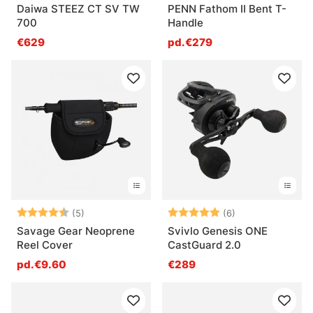
Daiwa STEEZ CT SV TW
PENN Fathom II Bent T-
700
Handle
€629
pd.€279
Note:
4.8 sur 5 étoiles
Note:
5.0 sur 5 étoile
(5)
(6)
Savage Gear Neoprene
Svivlo Genesis ONE
Reel Cover
CastGuard 2.0
pd.€9.60
€289