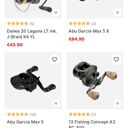
Note:
4.8 sur 5 étoiles
Note:
4.7 sur 5 étoile
(5)
(3)
Daiwa 20 Laguna LT ink.
Abu Garcia Max 5 X
J-Braid X4 YL
€64.90
€43.90
Note:
4.6 sur 5 étoiles
Note:
4.9 sur 5 étoile
(10)
(7)
Abu Garcia Max 5
13 Fishing Concept A3
BC 300