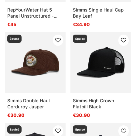
RepYourWater Hat 5
Simms Single Haul Cap
Panel Unstructured -
Bay Leaf
Sunset Squatch
€45
€34.90
Corduroy Edition
Épuisé
Épuisé
Simms Double Haul
Simms High Crown
Corduroy Jasper
Flatbill Black
€30.90
€30.90
Épuisé
Épuisé