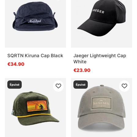
SQRTN Kiruna Cap Black
Jaeger Lightweight Cap
White
€34.90
€23.90
Épuisé
Épuisé