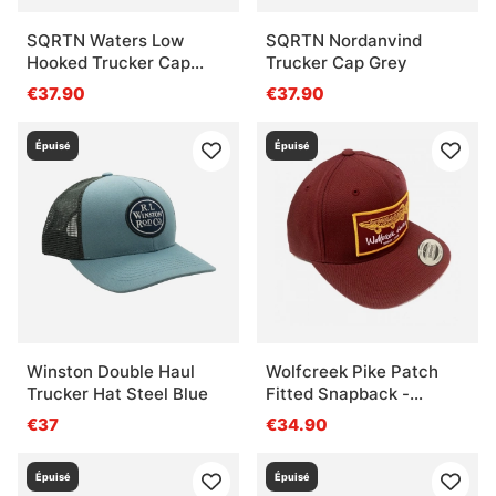
SQRTN Waters Low
SQRTN Nordanvind
Hooked Trucker Cap
Trucker Cap Grey
Khaki
€37.90
€37.90
Épuisé
Épuisé
Winston Double Haul
Wolfcreek Pike Patch
Trucker Hat Steel Blue
Fitted Snapback -
Burgundy
€37
€34.90
Épuisé
Épuisé