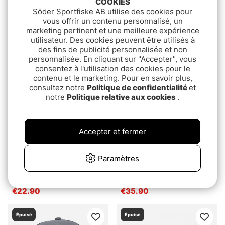
COOKIES
Söder Sportfiske AB utilise des cookies pour
SQRTN Nordanvind
Headbanger Black on
vous offrir un contenu personnalisé, un
Trucker Cap Olive
Black Flex
marketing pertinent et une meilleure expérience
utilisateur. Des cookies peuvent être utilisés à
€37.90
€22.90
des fins de publicité personnalisée et non
personnalisée. En cliquant sur "Accepter", vous
Épuisé
Épuisé
consentez à l'utilisation des cookies pour le
contenu et le marketing. Pour en savoir plus,
consultez notre
Politique de confidentialité
et
notre
Politique relative aux cookies
.
Accepter et fermer
Paramètres
Fish Arrow Mesh Cap
Wolfcreek Pike Logo
Green Camo/Orange
Trucker Snapback,
logo
Black/White, One Size
€22.90
€35.90
Épuisé
Épuisé