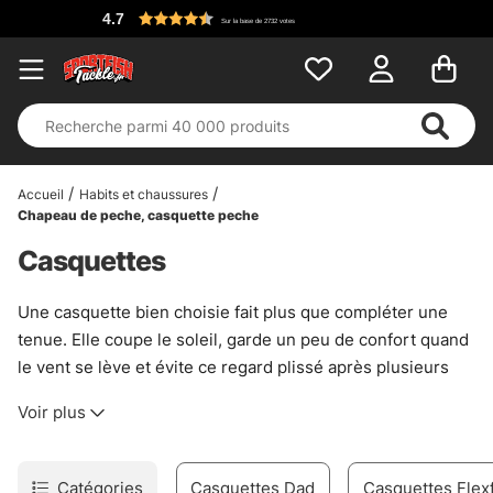
Sur la base de 2732 votes
Accueil
Habits et chaussures
Chapeau de peche, casquette peche
Casquettes
Une casquette bien choisie fait plus que compléter une
tenue. Elle coupe le soleil, garde un peu de confort quand
le vent se lève et évite ce regard plissé après plusieurs
heures au bord de l’eau. Ici, le choix est large. Des
Voir plus
modèles sobres, des coupes plus marquées, des logos
discrets ou bien visibles. Il y a de quoi trouver une pièce
qui colle à sa manière de pêcher, sans faire semblant.
Catégories
Casquettes Dad
Casquettes Flexf