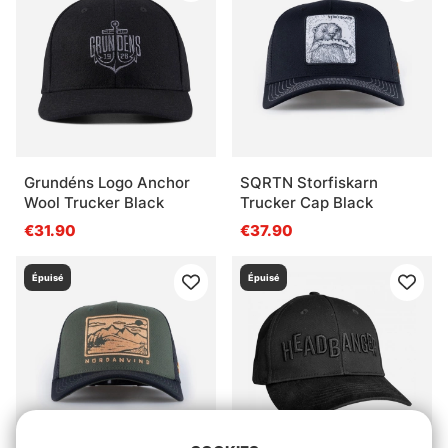
Grundéns Logo Anchor
SQRTN Storfiskarn
Wool Trucker Black
Trucker Cap Black
€31.90
€37.90
Épuisé
Épuisé