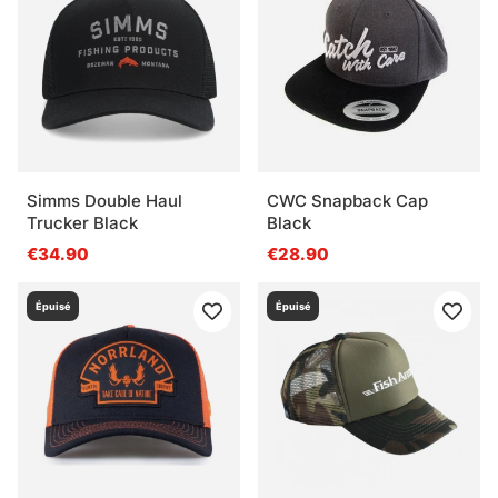
Questions fréquentes sur les casquettes
Qu’est-ce qu’une casquette de pêche ?
Qu’est-ce qu’une casquette adaptée à l’été ?
Simms Double Haul
CWC Snapback Cap
Trucker Black
Black
Qu’est-ce qu’une casquette utile en bateau ?
€34.90
€28.90
Épuisé
Épuisé