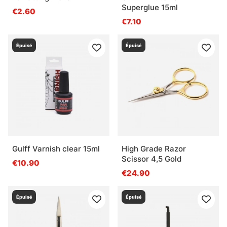
Superglue 15ml
€2.60
€7.10
Épuisé
Épuisé
Gulff Varnish clear 15ml
High Grade Razor
Scissor 4,5 Gold
€10.90
€24.90
Épuisé
Épuisé