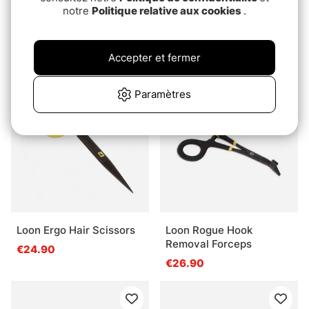
notre
Politique relative aux cookies
.
C&F Tying Scissors
IFISH Alu Pro
Straight (TS-2)
€32.90
€58.90
Accepter et fermer
Paramètres
Loon Ergo Hair Scissors
Loon Rogue Hook
Removal Forceps
€24.90
€26.90