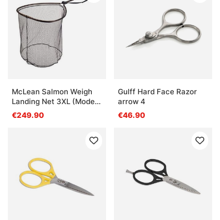
McLean Salmon Weigh
Gulff Hard Face Razor
Landing Net 3XL (Model
arrow 4
R141)
€249.90
€46.90