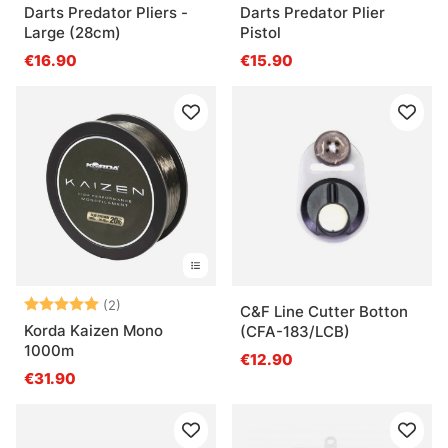
Darts Predator Pliers -
Darts Predator Plier
Large (28cm)
Pistol
€16.90
€15.90
Note:
5.0 sur 5 étoiles
(2)
C&F Line Cutter Botton
Korda Kaizen Mono
(CFA-183/LCB)
1000m
€12.90
€31.90