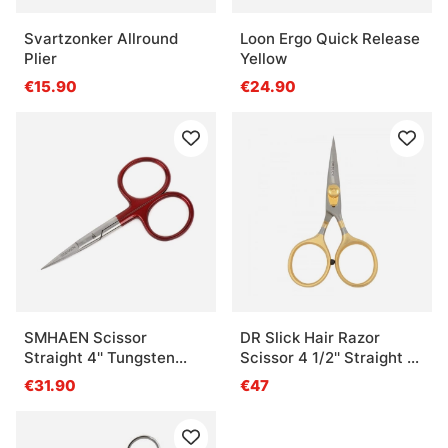
Svartzonker Allround
Loon Ergo Quick Release
Plier
Yellow
€15.90
€24.90
SMHAEN Scissor
DR Slick Hair Razor
Straight 4'' Tungsten
Scissor 4 1/2'' Straight -
Carbide Red
Adjustable Tension
€31.90
€47