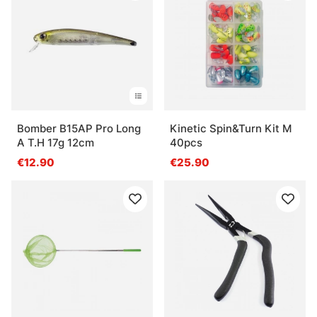
Bomber B15AP Pro Long
Kinetic Spin&Turn Kit M
A T.H 17g 12cm
40pcs
€12.90
€25.90