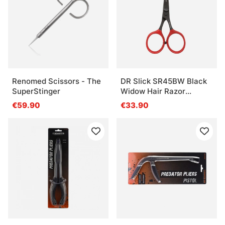
Qu’est-ce que la pêche à la traîne ?
Qu’est-ce qu’un downrigger ?
Renomed Scissors - The
DR Slick SR45BW Black
Qu’est-ce qu’un porte-canne pour la pêche à la
SuperStinger
Widow Hair Razor
traîne ?
Scissor 4-1/2'' Bent
€59.90
€33.90
Shaft Black and Red
Qu’est-ce qui compte le plus dans un montage
de traîne ?