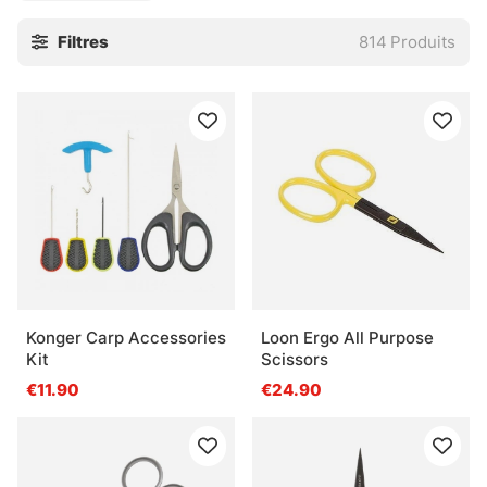
La pêche à la traîne demande un ensemble cohérent. Une
Filtres
814
Produits
canne bien choisie, un montage stable, un support qui ne
bronche pas. C’est là que les détails font la différence.
Pour les sorties ciblées comme pour les longues dérives
motorisées, cette sélection aide à garder le contrôle, à
régler la profondeur avec précision, et à faire face aux
touches parfois franches, parfois presque furtives. Un
équipement propre, ça change tout. Vraiment.
Si un article manque ou qu’un besoin très précis se
présente, mieux vaut demander. La gamme peut paraître
dense, mais l’idée reste simple : trouver le bon montage,
au bon moment, pour le bon poisson.
Konger Carp Accessories
Loon Ergo All Purpose
Kit
Scissors
» Retour aux techniques de pêche
€11.90
€24.90
Questions fréquentes sur la pêche à la traîne