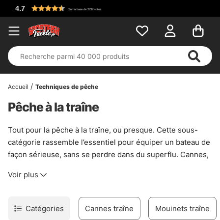
Accueil
Techniques de pêche
Pêche à la traîne
Tout pour la pêche à la traîne, ou presque. Cette sous-
catégorie rassemble l’essentiel pour équiper un bateau de
façon sérieuse, sans se perdre dans du superflu. Cannes,
moulinets et porte-cannes, bien sûr, mais aussi rails,
Voir plus
downriggers et supports de qualité signés Scotty ou
Cannon. Du matériel robuste, pensé pour tenir la cadence
quand les heures défilent et que la ligne travaille loin
Catégories
Cannes traîne
Mouinets traîne
derrière le bateau.