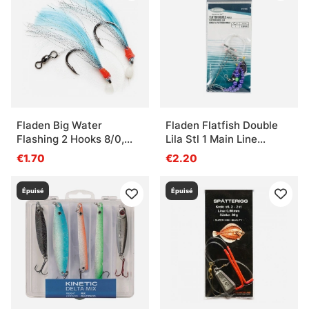
Fladen Big Water
Fladen Flatfish Double
Flashing 2 Hooks 8/0,
Lila Stl 1 Main Line
Blue
0.50mm, Leader 0.40mm
€1.70
€2.20
Épuisé
Épuisé