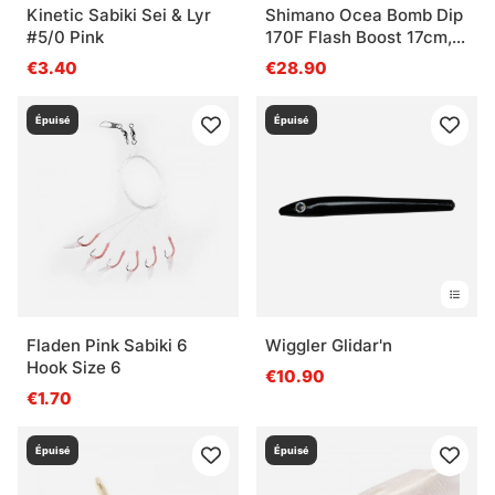
Kinetic Sabiki Sei & Lyr
Shimano Ocea Bomb Dip
#5/0 Pink
170F Flash Boost 17cm,
72g
€3.40
€28.90
Épuisé
Épuisé
Fladen Pink Sabiki 6
Wiggler Glidar'n
Hook Size 6
€10.90
€1.70
Épuisé
Épuisé