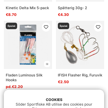
Kinetic Delta Mix 5-pack
Spätterig 30g- 2
€8.70
€4.30
Épuisé
Épuisé
Fladen Luminous Silk
IFISH Flasher Rig, Furuvik
Hooks
€2.50
pd.€2.20
Épuisé
Épuisé
COOKIES
Söder Sportfiske AB utilise des cookies pour