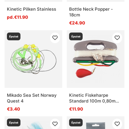
Kinetic Pilken Stainless
Bottle Neck Popper -
18cm
pd.€11.90
€24.90
Épuisé
Épuisé
Mikado Sea Set Norway
Kinetic Fiskeharpe
Quest 4
Standard 100m 0,80mm
300g
€3.40
€11.90
Épuisé
Épuisé