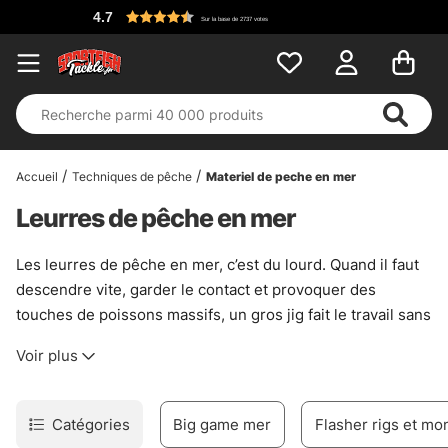
4.7
Sur la base de 2737 votes
Accueil
Techniques de pêche
Materiel de peche en mer
Leurres de pêche en mer
Les leurres de pêche en mer, c’est du lourd. Quand il faut
descendre vite, garder le contact et provoquer des
touches de poissons massifs, un gros jig fait le travail sans
chichi. En dérive, en verticale ou sur des cassures
Voir plus
marquées, il prend sa place là où les montages légers
patinent. Simple. Efficace. Un peu brutal, parfois, mais
c’est exactement ce qu’il faut.
Catégories
Big game mer
Flasher rigs et m
Cette sous-catégorie rassemble des leurres pensés pour