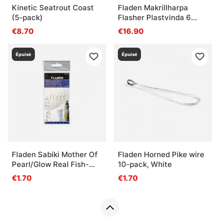
Kinetic Seatrout Coast
Fladen Makrillharpa
(5-pack)
Flasher Plastvinda 6
Hooks w. Glitter
€8.70
€16.90
Épuisé
Épuisé
Fladen Sabiki Mother Of
Fladen Horned Pike wire
Pearl/Glow Real Fish-
10-pack, White
Skin
€1.70
€1.70