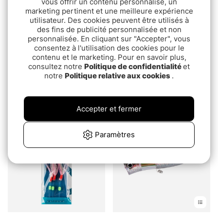
vous offrir un contenu personnalisé, un
marketing pertinent et une meilleure expérience
utilisateur. Des cookies peuvent être utilisés à
des fins de publicité personnalisée et non
personnalisée. En cliquant sur "Accepter", vous
consentez à l'utilisation des cookies pour le
contenu et le marketing. Pour en savoir plus,
consultez notre
Politique de confidentialité
et
notre
Politique relative aux cookies
.
Fladen Banana Pilk With
Fladen Ven 28g Reflect
Rubber Mac
€2.50
pd.€6.60
Accepter et fermer
Épuisé
Épuisé
Paramètres