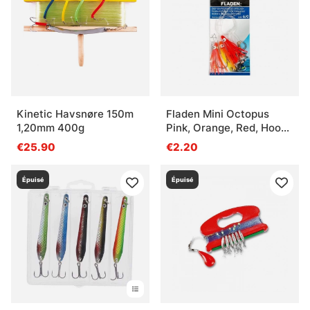
Kinetic Havsnøre 150m
Fladen Mini Octopus
1,20mm 400g
Pink, Orange, Red, Hook
Size 6/0
€25.90
€2.20
Épuisé
Épuisé