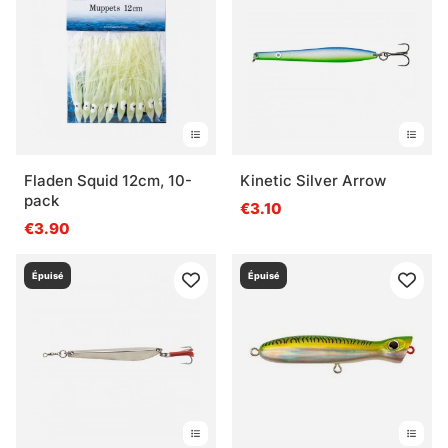
Quand utiliser un leurre de pêche en mer ?
Fladen Squid 12cm, 10-
Kinetic Silver Arrow
pack
€3.10
€3.90
Épuisé
Épuisé