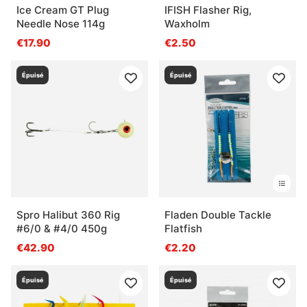
Ice Cream GT Plug
IFISH Flasher Rig,
Needle Nose 114g
Waxholm
€17.90
€2.50
Épuisé
Épuisé
Spro Halibut 360 Rig
Fladen Double Tackle
#6/0 & #4/0 450g
Flatfish
€42.90
€2.20
Épuisé
Épuisé