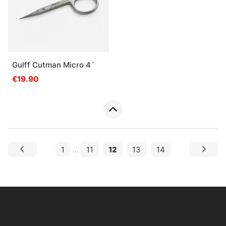
Gulff Cutman Micro 4´
€19.90
1
...
11
12
13
14