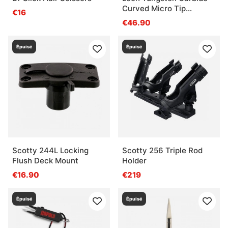
Curved Micro Tip
€16
Scissors
€46.90
Épuisé
Épuisé
Scotty 244L Locking
Scotty 256 Triple Rod
Flush Deck Mount
Holder
€16.90
€219
Épuisé
Épuisé