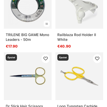
TRILENE BIG GAME Mono
Railblaza Rod Holder II
Leaders - 50m
White
€17.90
€40.90
Épuisé
Épuisé
Dr Slick Hair Scissors
Loon Tungsten Carbide