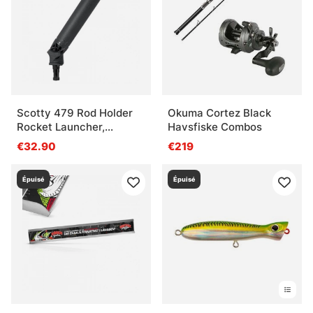
Scotty 479 Rod Holder
Okuma Cortez Black
Rocket Launcher,
Havsfiske Combos
Without Mount
€32.90
€219
Épuisé
Épuisé