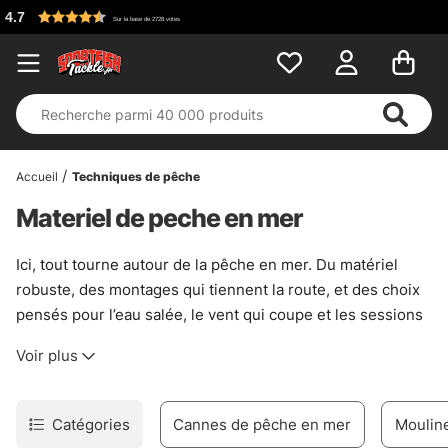
Accueil
Techniques de pêche
Materiel de peche en mer
Ici, tout tourne autour de la pêche en mer. Du matériel
robuste, des montages qui tiennent la route, et des choix
pensés pour l’eau salée, le vent qui coupe et les sessions
où il faut rester lucide. La gamme évolue régulièrement,
Voir plus
donc les nouveautés arrivent souvent sans faire de bruit.
Pratique, surtout quand le plan du jour change.
Cette catégorie rassemble de quoi préparer une sortie
Catégories
Cannes de pêche en mer
Moulin
sérieuse, que ce soit depuis le bord, en bateau ou sur des