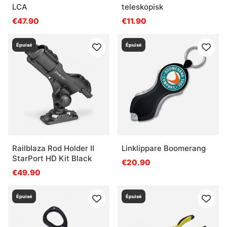
LCA
teleskopisk
€47.90
€11.90
Épuisé
Épuisé
Railblaza Rod Holder II
Linklippare Boomerang
StarPort HD Kit Black
€20.90
€49.90
Épuisé
Épuisé