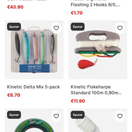
Flashing 2 Hooks 8/0,
€43.90
Blue
€1.70
Épuisé
Épuisé
Kinetic Delta Mix 5-pack
Kinetic Fiskeharpe
Standard 100m 0,80mm
€8.70
300g
€11.90
Épuisé
Épuisé