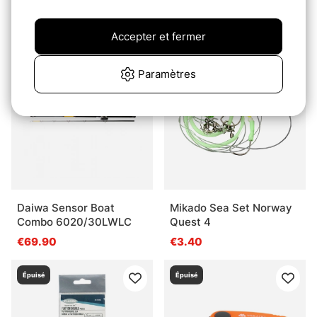
syncro LC - feet
Syncro
€149
€139
Accepter et fermer
Épuisé
Épuisé
Paramètres
Daiwa Sensor Boat
Mikado Sea Set Norway
Combo 6020/30LWLC
Quest 4
€69.90
€3.40
Épuisé
Épuisé