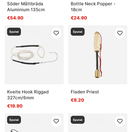
Söder Måttbräda
Bottle Neck Popper -
Aluminium 135cm
18cm
€54.90
€24.90
Épuisé
Épuisé
Kveite Hook Riggad
Fladen Priest
327cm/6mm
€9.20
€19.90
Épuisé
Épuisé