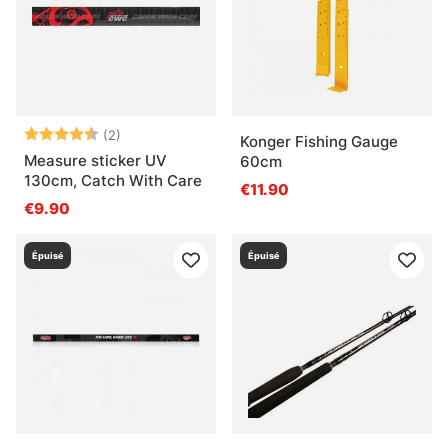
mer ?
Qu’est-ce qu’il faut surveiller avant une sortie en
mer ?
Note:
4.5 sur 5 étoiles
(2)
Konger Fishing Gauge
Measure sticker UV
60cm
130cm, Catch With Care
€11.90
€9.90
Épuisé
Épuisé