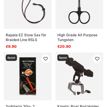
Rapala EZ Stow Sax för
High Grade All Purpose
Braided Line RSLS
Tungsten
€9.90
€20.90
Épuisé
Épuisé
Spätterig 30g- 2
Kinetic Boat Rod Holder