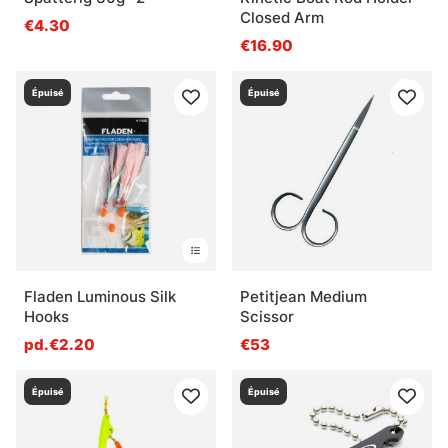
Closed Arm
€4.30
€16.90
Épuisé
Épuisé
Fladen Luminous Silk
Petitjean Medium
Hooks
Scissor
pd.€2.20
€53
Épuisé
Épuisé