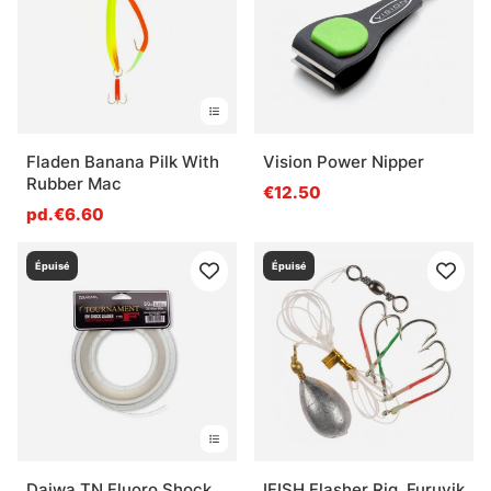
Fladen Banana Pilk With
Vision Power Nipper
Rubber Mac
€12.50
pd.€6.60
Épuisé
Épuisé
Daiwa TN Fluoro Shock
IFISH Flasher Rig, Furuvik