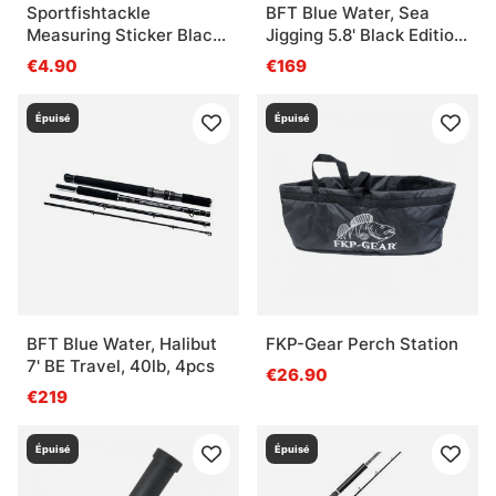
Sportfishtackle
BFT Blue Water, Sea
Measuring Sticker Black
Jigging 5.8' Black Edition
Camo - 136x5cm
-450g, 2pcs
€4.90
€169
Épuisé
Épuisé
BFT Blue Water, Halibut
FKP-Gear Perch Station
7' BE Travel, 40lb, 4pcs
€26.90
€219
Épuisé
Épuisé