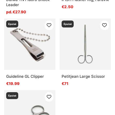
Leader
€2.50
pd.€27.90
Épuisé
Épuisé
Guideline GL Clipper
Petitjean Large Scissor
€19.99
€71
Épuisé