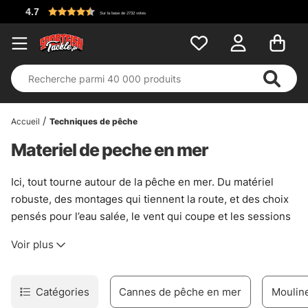
Accueil
Techniques de pêche
Materiel de peche en mer
Ici, tout tourne autour de la pêche en mer. Du matériel
robuste, des montages qui tiennent la route, et des choix
pensés pour l’eau salée, le vent qui coupe et les sessions
où il faut rester lucide. La gamme évolue régulièrement,
Voir plus
donc les nouveautés arrivent souvent sans faire de bruit.
Pratique, surtout quand le plan du jour change.
Cette catégorie rassemble de quoi préparer une sortie
Catégories
Cannes de pêche en mer
Moulin
sérieuse, que ce soit depuis le bord, en bateau ou sur des