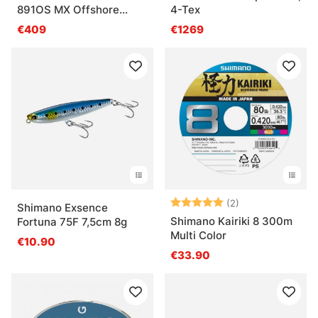
891OS MX Offshore
4-Tex
Red/Blue
€409
€1269
Note:
5.0 sur 5 étoile
(2)
Shimano Exsence
Shimano Kairiki 8 300m
Fortuna 75F 7,5cm 8g
Multi Color
€10.90
€33.90