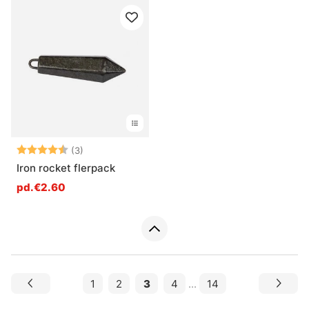
Note:
4.7 sur 5 étoiles
(3)
Iron rocket flerpack
pd.€2.60
1
2
3
4
...
14