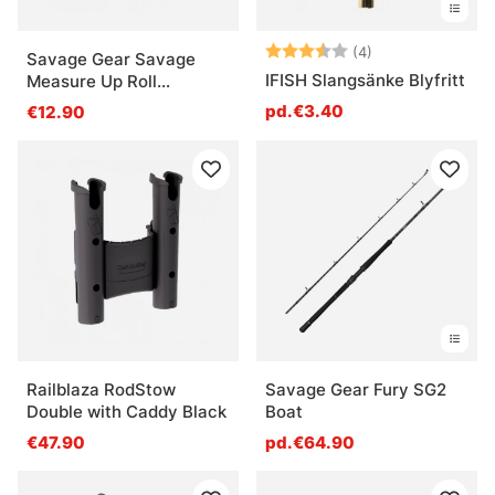
Note:
3.8 sur 5 étoile
(4)
Savage Gear Savage
IFISH Slangsänke Blyfritt
Measure Up Roll
8x130cm
pd.€3.40
€12.90
Railblaza RodStow
Savage Gear Fury SG2
Double with Caddy Black
Boat
€47.90
pd.€64.90