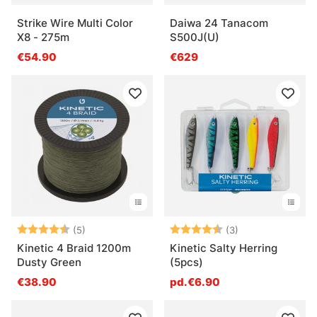
Strike Wire Multi Color
Daiwa 24 Tanacom
X8 - 275m
S500J(U)
€54.90
€629
Note:
4.6 sur 5 étoiles
Note:
4.7 sur 5 étoile
(5)
(3)
Kinetic 4 Braid 1200m
Kinetic Salty Herring
Dusty Green
(5pcs)
€38.90
pd.€6.90