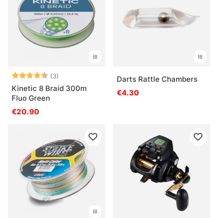
Note:
4.7 sur 5 étoiles
(3)
Darts Rattle Chambers
Kinetic 8 Braid 300m
€4.30
Fluo Green
€20.90