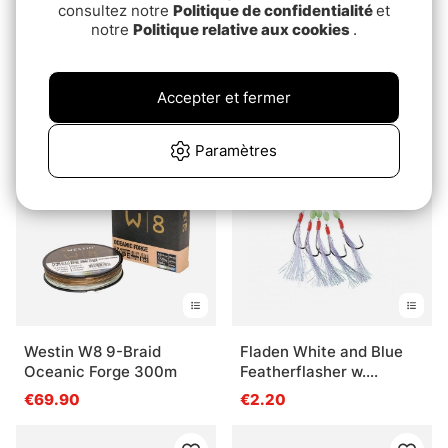
consultez notre
Politique de confidentialité
et
notre
Politique relative aux cookies
.
Sonik Bank-Tek Floating
Westin W3 Deadbait 8-
Weigh Sling - Standard
Braid Deadbait 300m
Accepter et fermer
€54.90
€34.90
Paramètres
Westin W8 9-Braid
Fladen White and Blue
Oceanic Forge 300m
Featherflasher w.
glowing balls
€69.90
€2.20