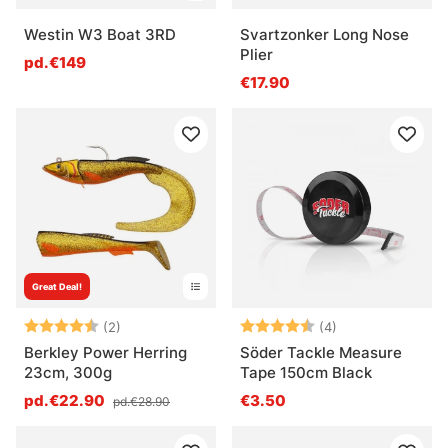
Westin W3 Boat 3RD
Svartzonker Long Nose
Plier
pd.€149
€17.90
Great Deal!
Note:
4.5 sur 5 étoiles
Note:
4.5 sur 5 étoile
(2)
(4)
Berkley Power Herring
Söder Tackle Measure
23cm, 300g
Tape 150cm Black
pd.€22.90
€3.50
pd.€28.90