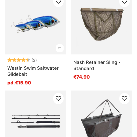
Note:
4.5 sur 5 étoiles
(2)
Nash Retainer Sling -
Westin Swim Saltwater
Standard
Glidebait
€74.90
pd.€15.90