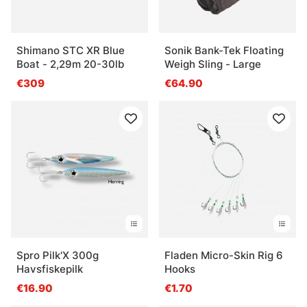
Shimano STC XR Blue
Sonik Bank-Tek Floating
Boat - 2,29m 20-30lb
Weigh Sling - Large
€309
€64.90
Spro Pilk'X 300g
Fladen Micro-Skin Rig 6
Havsfiskepilk
Hooks
€16.90
€1.70