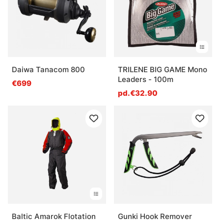
mer ?
Qu’est-ce qu’il faut surveiller avant une sortie en
mer ?
Daiwa Tanacom 800
TRILENE BIG GAME Mono
Leaders - 100m
€699
pd.€32.90
Baltic Amarok Flotation
Gunki Hook Remover