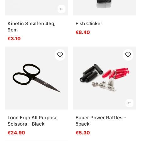
Kinetic Smølfen 45g,
Fish Clicker
9cm
€8.40
€3.10
Loon Ergo All Purpose
Bauer Power Rattles -
Scissors - Black
5pack
€24.90
€5.30