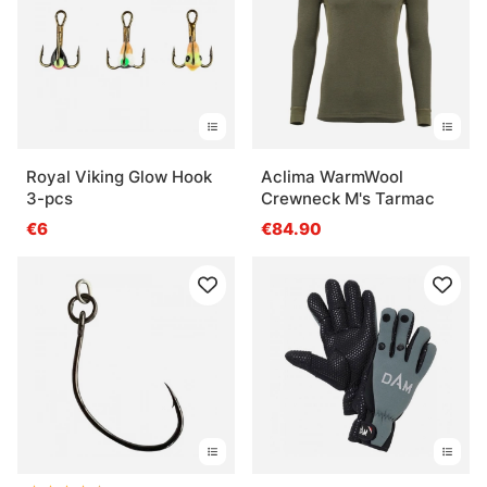
Royal Viking Glow Hook
Aclima WarmWool
3-pcs
Crewneck M's Tarmac
€6
€84.90