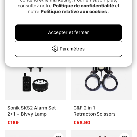
consultez notre
Politique de confidentialité
et
notre
Politique relative aux cookies
.
Fladen ismeteställ
Hurricane Lillsjöpirken
(spöställ och vippa) 3-
€4.30
pack
€26.90
Accepter et fermer
Paramètres
Sonik SKS2 Alarm Set
C&F 2 in 1
2+1 + Bivvy Lamp
Retractor/Scissors
€169
€58.90