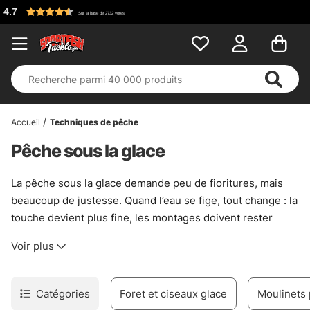
Accueil
Techniques de pêche
Pêche sous la glace
La pêche sous la glace demande peu de fioritures, mais
beaucoup de justesse. Quand l’eau se fige, tout change : la
touche devient plus fine, les montages doivent rester
nets, et l’appât doit travailler sans bruit inutile. Ici,
Voir plus
l’équipement sert surtout à lire le froid, à sentir les
poissons et à garder le contrôle quand les conditions
deviennent sèches, piquantes, parfois franchement
Catégories
Foret et ciseaux glace
Moulinets
capricieuses.