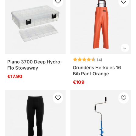
Note:
4.8 sur 5 étoile
(4)
Plano 3700 Deep Hydro-
Grundéns Herkules 16
Flo Stowaway
Bib Pant Orange
€17.90
€109