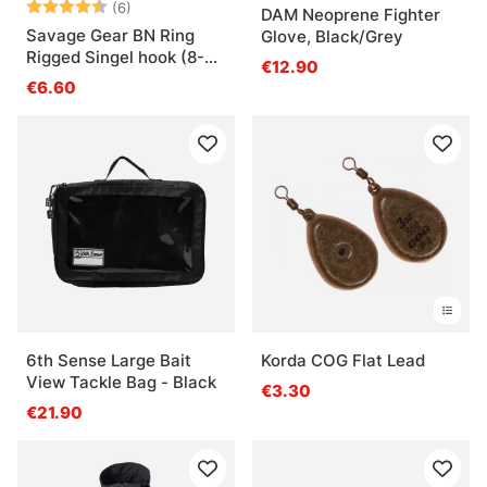
Note:
4.5 sur 5 étoiles
(6)
DAM Neoprene Fighter
Savage Gear BN Ring
Glove, Black/Grey
Rigged Singel hook (8-
€12.90
pack)
€6.60
6th Sense Large Bait
Korda COG Flat Lead
View Tackle Bag - Black
€3.30
€21.90