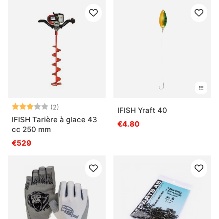
Note:
3.0 sur 5 étoiles
(2)
IFISH Yraft 40
IFISH Tarière à glace 43
€4.80
cc 250 mm
€529