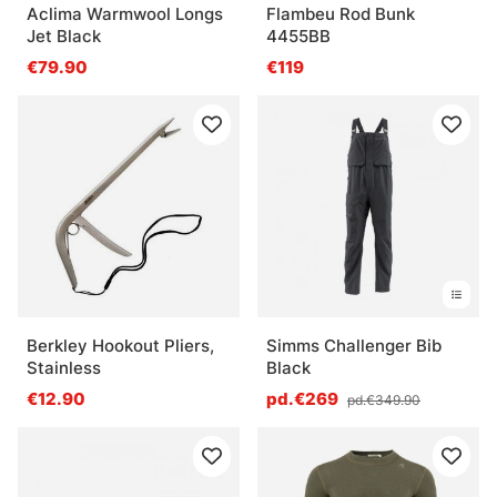
Aclima Warmwool Longs
Flambeu Rod Bunk
Jet Black
4455BB
€79.90
€119
Berkley Hookout Pliers,
Simms Challenger Bib
Stainless
Black
€12.90
pd.€269
pd.€349.90