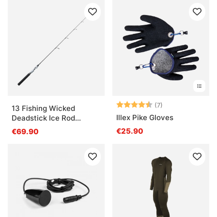
Note:
4.3 sur 5 étoile
(7)
13 Fishing Wicked
Illex Pike Gloves
Deadstick Ice Rod
47''/120cm M
€25.90
€69.90