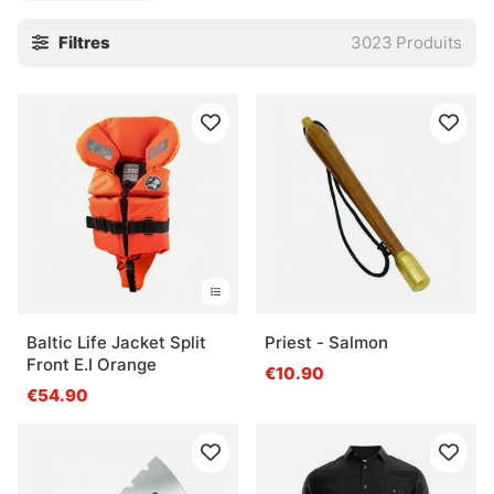
Cette catégorie rassemble ce qu’il faut pour pêcher sur
Filtres
3023
Produits
glace avec sérieux : cannes courtes, leurres compacts,
têtes sensibles, accessoires pratiques et petits détails qui
évitent les galères bêtes. Pour les perches, les truites ou
les poissons plus méfiants, le bon matériel fait vite la
différence. Pas besoin d’en faire trop. En hiver, la précision
suffit souvent.
» Retour aux techniques de pêche
Questions fréquentes sur la pêche sous la
Baltic Life Jacket Split
Priest - Salmon
glace
Front E.I Orange
€10.90
€54.90
Qu’est-ce que la pêche sous la glace ?
Qu’est-ce qu’une canne pour la pêche sous la