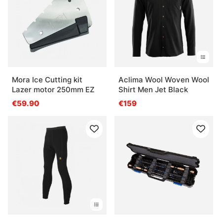
glace ?
Qu’est-ce qui fonctionne bien en plein hiver ?
Qu’est-ce qu’il faut prévoir avant de partir sur la
Mora Ice Cutting kit
Aclima Wool Woven Wool
Lazer motor 250mm EZ
Shirt Men Jet Black
glace ?
€59.90
€159