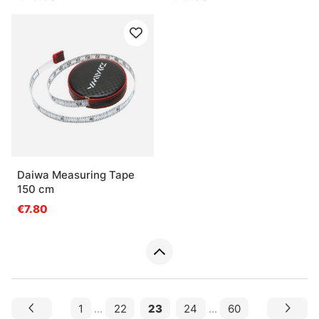
Daiwa Measuring Tape
150 cm
€7.80
1
...
22
23
24
...
60