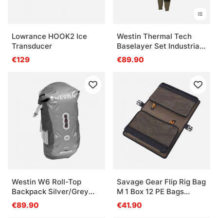
Lowrance HOOK2 Ice
Westin Thermal Tech
Transducer
Baselayer Set Industrial
Green
€129
€89.90
Westin W6 Roll-Top
Savage Gear Flip Rig Bag
Backpack Silver/Grey
M 1 Box 12 PE Bags
40L
30x20x10cm 6L
€89.90
€41.90