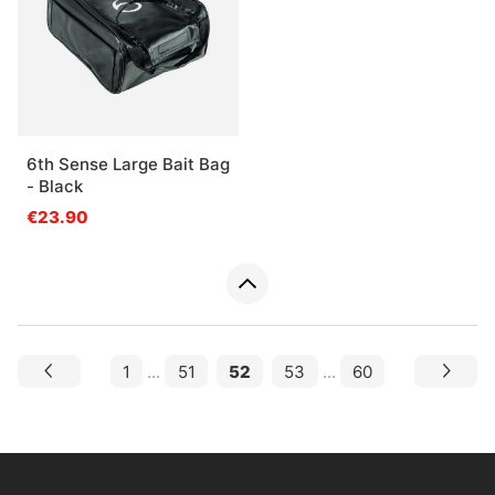
6th Sense Large Bait Bag
- Black
€23.90
1
...
51
52
53
...
60