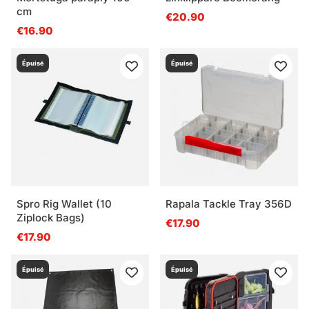
cm
€20.90
€16.90
Épuisé
Épuisé
Spro Rig Wallet (10
Rapala Tackle Tray 356D
Ziplock Bags)
€17.90
€17.90
Épuisé
Épuisé