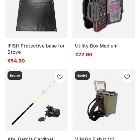
IFISH Protective base for
Utility Box Medium
Stove
€22.90
€54.90
Épuisé
Épuisé
Abu Garcia Cardinal
VIM Go Fish It M3