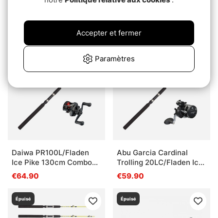
FKP-Gear Perch Station
Shimano FX FC
4000/Wiggler Ismetespö
€26.90
Soft 118,5 cm Combo
€35.90
Accepter et fermer
Épuisé
Épuisé
Paramètres
Daiwa PR100L/Fladen
Abu Garcia Cardinal
Ice Pike 130cm Combo
Trolling 20LC/Fladen Ice
Left
Pike 130cm Combo Right
€64.90
€59.90
Épuisé
Épuisé