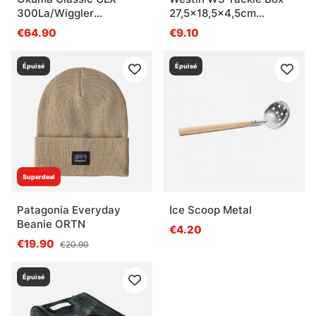
300La/Wiggler
27,5x18,5x4,5cm
ismetespö Strong 118,5
Grey/Clear
€64.90
€9.10
cm (rött) Combo
Épuisé
Épuisé
Superdeal
Patagonia Everyday
Ice Scoop Metal
Beanie ORTN
€4.20
€19.90
€20.90
Épuisé