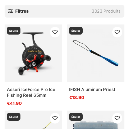
Cette catégorie rassemble ce qu’il faut pour pêcher sur
Filtres
3023
Produits
glace avec sérieux : cannes courtes, leurres compacts,
têtes sensibles, accessoires pratiques et petits détails qui
évitent les galères bêtes. Pour les perches, les truites ou
Épuisé
Épuisé
les poissons plus méfiants, le bon matériel fait vite la
différence. Pas besoin d’en faire trop. En hiver, la précision
suffit souvent.
» Retour aux techniques de pêche
Questions fréquentes sur la pêche sous la
Asseri IceForce Pro Ice
IFISH Aluminum Priest
glace
Fishing Reel 65mm
€18.90
€41.90
Qu’est-ce que la pêche sous la glace ?
Épuisé
Épuisé
Qu’est-ce qu’une canne pour la pêche sous la