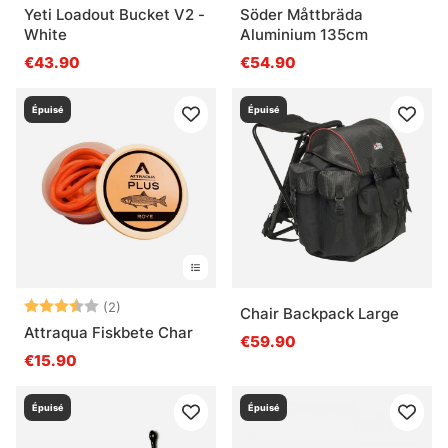
Yeti Loadout Bucket V2 -
Söder Måttbräda
White
Aluminium 135cm
€43.90
€54.90
Épuisé
Épuisé
Note:
3.5 sur 5 étoiles
(2)
Chair Backpack Large
Attraqua Fiskbete Char
€59.90
€15.90
Épuisé
Épuisé