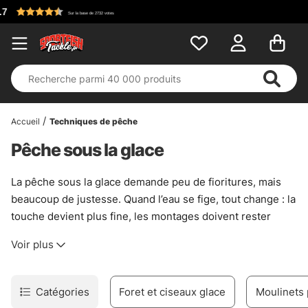
Accueil
Techniques de pêche
Pêche sous la glace
La pêche sous la glace demande peu de fioritures, mais
beaucoup de justesse. Quand l’eau se fige, tout change : la
touche devient plus fine, les montages doivent rester
nets, et l’appât doit travailler sans bruit inutile. Ici,
Voir plus
l’équipement sert surtout à lire le froid, à sentir les
poissons et à garder le contrôle quand les conditions
deviennent sèches, piquantes, parfois franchement
Catégories
Foret et ciseaux glace
Moulinets
capricieuses.