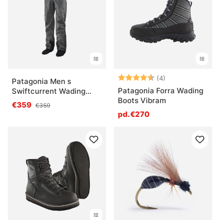
Note:
4.8 sur 5 étoile
(4)
Patagonia Men s
Patagonia Forra Wading
Swiftcurrent Wading
Boots Vibram
Pants
€359
€359
pd.€270