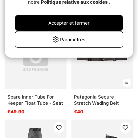
notre
Politique relative aux cookies
.
Vision Backing Bäkkäri
Vision 3 in 1 Reel Case
White - 12lb/50m
€34.90
€7.90
Accepter et fermer
Paramètres
Spare Inner Tube For
Patagonia Secure
Keeper Float Tube - Seat
Stretch Wading Belt
€49.90
€40