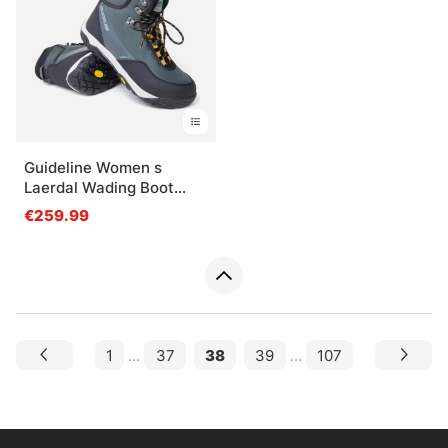
Guideline Women s
Laerdal Wading Boot
Vibram
€259.99
1
...
37
38
39
...
107