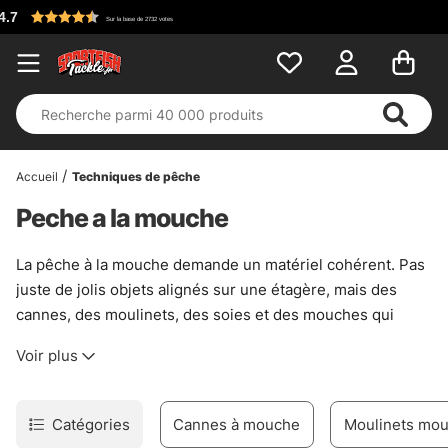
Accueil
Techniques de pêche
Peche a la mouche
La pêche à la mouche demande un matériel cohérent. Pas
juste de jolis objets alignés sur une étagère, mais des
cannes, des moulinets, des soies et des mouches qui
travaillent ensemble, sans chichis. Cette sous-catégorie
Voir plus
rassemble un choix sérieux d’équipement pour les
pêcheurs confirmés comme pour ceux qui débutent
calmement, avec des solutions utiles pour la rivière, les
Catégories
Cannes à mouche
Moulinets mou
lacs et les longues journées au bord de l’eau.