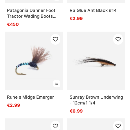
Patagonia Danner Foot
RS Glue Ant Black #14
Tractor Wading Boots
€2.99
Felt
€450
Rune s Midge Emerger
Sunray Brown Underwing
- 12cm/1 1/4
€2.99
€6.99