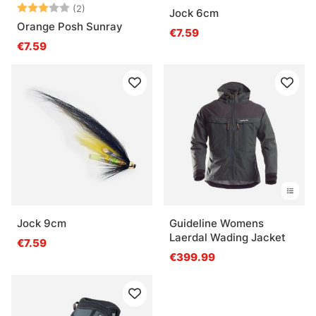
Note:
3.0 sur 5 étoiles
(2)
Jock 6cm
Orange Posh Sunray
€7.59
€7.59
Jock 9cm
Guideline Womens
Laerdal Wading Jacket
€7.59
€399.99