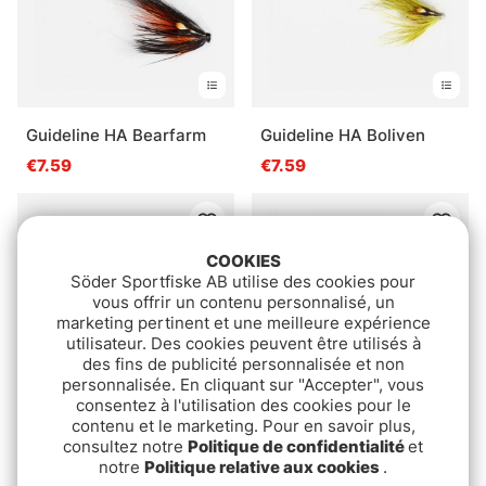
Guideline HA Bearfarm
Guideline HA Boliven
€7.59
€7.59
COOKIES
Söder Sportfiske AB utilise des cookies pour
vous offrir un contenu personnalisé, un
marketing pertinent et une meilleure expérience
utilisateur. Des cookies peuvent être utilisés à
des fins de publicité personnalisée et non
personnalisée. En cliquant sur "Accepter", vous
consentez à l'utilisation des cookies pour le
contenu et le marketing. Pour en savoir plus,
Guideline The Pearl Hare
Guideline The Favourite
consultez notre
Politique de confidentialité
et
Perdigon
notre
Politique relative aux cookies
.
€2.99