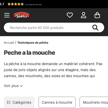
Accueil
Techniques de pêche
Peche a la mouche
La pêche à la mouche demande un matériel cohérent. Pas
juste de jolis objets alignés sur une étagère, mais des
cannes, des moulinets, des soies et des mouches qui
travaillent ensemble, sans chichis. Cette sous-catégorie
Voir plus
rassemble un choix sérieux d’équipement pour les
pêcheurs confirmés comme pour ceux qui débutent
calmement, avec des solutions utiles pour la rivière, les
Catégories
Cannes à mouche
Moulinets mou
lacs et les longues journées au bord de l’eau.