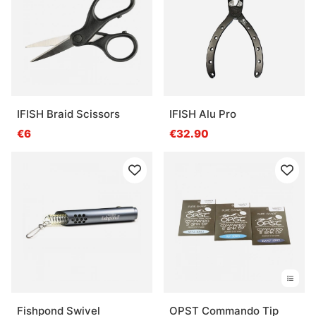
mouche
Qu’est-ce que la pêche à la mouche ?
Qu’est-ce qu’une soie de pêche à la mouche ?
IFISH Braid Scissors
IFISH Alu Pro
€6
€32.90
Qu’est-ce qu’un kit de pêche à la mouche ?
Qu’est-ce qu’une mouche artificielle ?
Fishpond Swivel
OPST Commando Tip