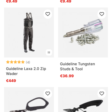
€9.49
€9.49
Note:
5.0 sur 5 étoiles
(4)
Guideline Tungsten
Guideline Laxa 2.0 Zip
Studs & Tool
Wader
€36.99
€449