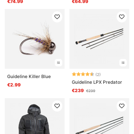
€74.99
€64.99
Note:
4.5 sur 5 étoile
(2)
Guideline Killer Blue
Guideline LPX Predator
€2.99
€239
€239