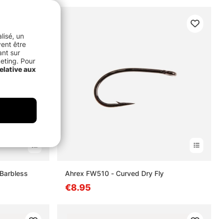
lisé, un
vent être
ant sur
keting. Pour
elative aux
 Barbless
Ahrex FW510 - Curved Dry Fly
€8.95