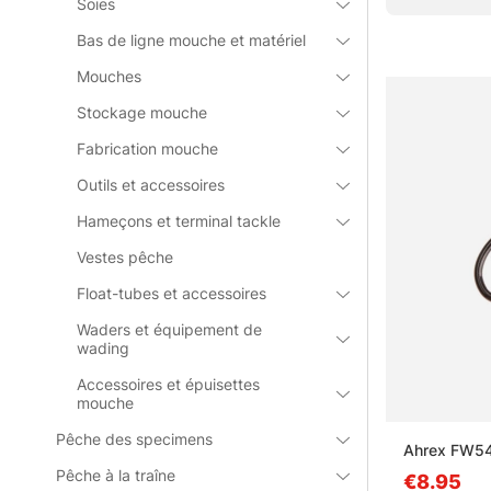
Soies
Bas de ligne mouche et matériel
» Retour au
Mouches
Stockage mouche
Questions f
Fabrication mouche
Outils et accessoires
Qu’est-ce
Hameçons et terminal tackle
Vestes pêche
Qu’est-ce
Float-tubes et accessoires
Waders et équipement de
Qu’est-ce
wading
Accessoires et épuisettes
mouche
Qu’est-ce
Pêche des specimens
Ahrex FW54
Pêche à la traîne
€8.95