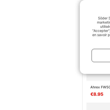
Söder S
marketin
utilis
"Accepter",
en savoir p
Ahrex FW506
€8.95