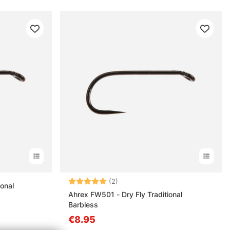
Note:
5.0 sur 5 étoiles
(2)
onal
Ahrex FW501 - Dry Fly Traditional
Barbless
€8.95