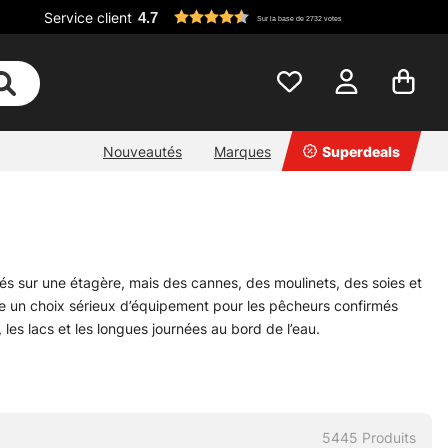
Service client
4.7
Sur la base de 2732 votes
Nouveautés
Marques
Superdeals
és sur une étagère, mais des cannes, des moulinets, des soies et
le un choix sérieux d’équipement pour les pêcheurs confirmés
les lacs et les longues journées au bord de l’eau.
, des ensembles, des soies, des cuissardes et les accessoires
ées sont reconnues pour leur fiabilité et leur tenue sur le terrain,
ideline et Pool 12. Du bon matériel. Rien de clinquant pour rien.
ssions plus techniques avec vent et dérive capricieuse, l’équipement
5445
Produits
cale. C’est là que cette gamme prend son sens.