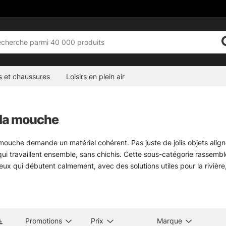
s et chaussures
Loisirs en plein air
 la mouche
mouche demande un matériel cohérent. Pas juste de jolis objets align
i travaillent ensemble, sans chichis. Cette sous-catégorie rassemb
x qui débutent calmement, avec des solutions utiles pour la rivière, 
 ici du matériel de montage, des cannes, des moulinets, des mouches
nt la différence quand les conditions tournent. Les marques sélectionn
ences comme Vision, Simms, Patagonia, A.Jensen, Sage, RIO, Loop, Gu
s de truite en eau claire, les pêches fines de fin de saison ou les se
Promotions
Prix
Marque
tout. Et parfois, un détail bien choisi évite une matinée un peu ban