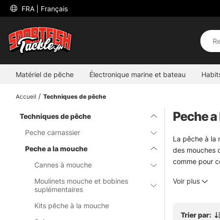
 FRA 
| Français
Matériel de pêche
Électronique marine et bateau
Habit
Accueil
Techniques de pêche
Peche a
Techniques de pêche
Peche carnassier
La pêche à la 
Peche a la mouche
des mouches qu
comme pour ceu
Cannes à mouche
Vous trouverez
Moulinets mouche et bobines
Voir plus
qui font vraime
suplémentaires
avec des référ
Kits pêche à la mouche
Pour les sortie
Trier par:
adapté change 