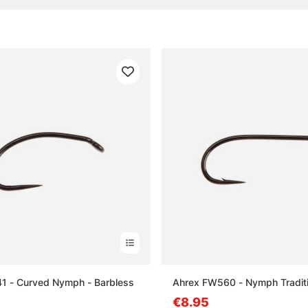
x techniques de pêche
réquentes sur la pêche à la mouche
 que la pêche à la mouche ?
 qu’une soie de pêche à la mouche ?
 qu’un kit de pêche à la mouche ?
 qu’une mouche artificielle ?
1 - Curved Nymph - Barbless
Ahrex FW560 - Nymph Traditi
€8.95